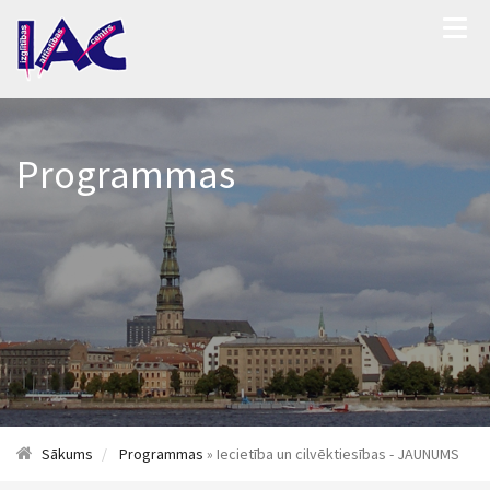
Programmas
Sākums
Programmas
» Iecietība un cilvēktiesības - JAUNUMS