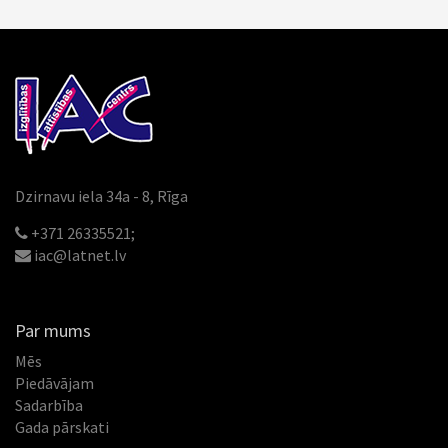
Dzirnavu iela 34a - 8, Rīga
+371 26335521;
iac@latnet.lv
Par mums
Mēs
Piedāvājam
Sadarbība
Gada pārskati