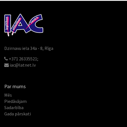
Dzirnavu iela 34a - 8, Rīga
+371 26335521;
iac@latnet.lv
Par mums
Mēs
Piedāvājam
Sadarbība
Gada pārskati