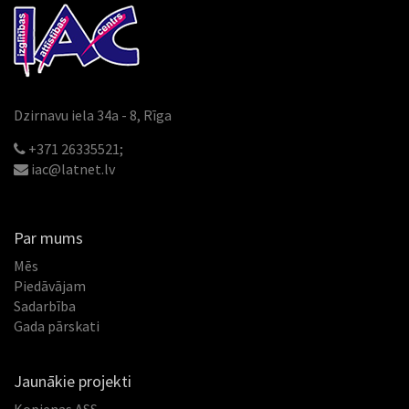
Dzirnavu iela 34a - 8, Rīga
+371 26335521;
iac@latnet.lv
Par mums
Mēs
Piedāvājam
Sadarbība
Gada pārskati
Jaunākie projekti