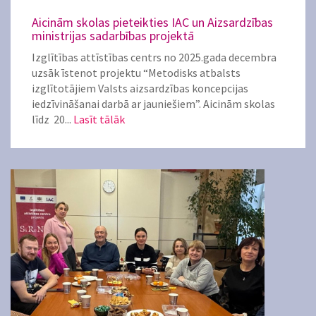
Aicinām skolas pieteikties IAC un Aizsardzības
ministrijas sadarbības projektā
Izglītības attīstības centrs no 2025.gada decembra
uzsāk īstenot projektu “Metodisks atbalsts
izglītotājiem Valsts aizsardzības koncepcijas
iedzīvināšanai darbā ar jauniešiem”. Aicinām skolas
līdz 20...
Lasīt tālāk