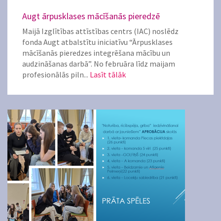
Augt ārpusklases mācīšanās pieredzē
Maijā Izglītības attīstības centrs (IAC) noslēdz
fonda Augt atbalstītu iniciatīvu “Ārpusklases
mācīšanās pieredzes integrēšana mācību un
audzināšanas darbā”. No februāra līdz maijam
profesionālās piln...
Lasīt tālāk