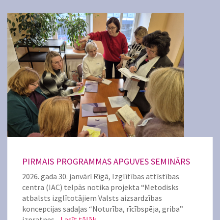
PIRMAIS PROGRAMMAS APGUVES SEMINĀRS
2026. gada 30. janvārī Rīgā, Izglītības attīstības
centra (IAC) telpās notika projekta “Metodisks
atbalsts izglītotājiem Valsts aizsardzības
koncepcijas sadaļas “Noturība, rīcībspēja, griba”
izpratnes...
Lasīt tālāk