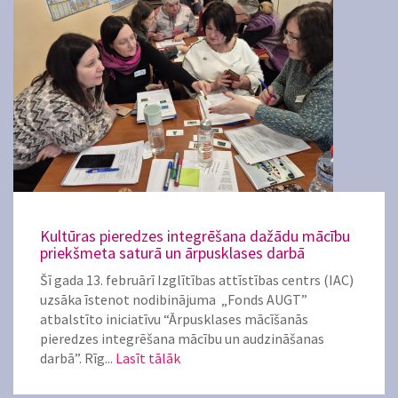
Kultūras pieredzes integrēšana dažādu mācību
priekšmeta saturā un ārpusklases darbā
Šī gada 13. februārī Izglītības attīstības centrs (IAC)
uzsāka īstenot nodibinājuma „Fonds AUGT”
atbalstīto iniciatīvu “Ārpusklases mācīšanās
pieredzes integrēšana mācību un audzināšanas
darbā”. Rīg...
Lasīt tālāk