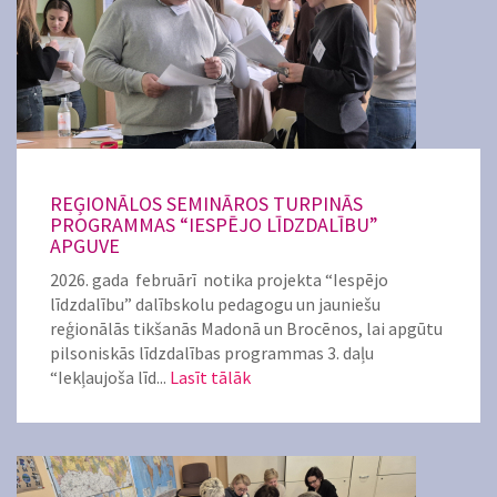
REĢIONĀLOS SEMINĀROS TURPINĀS
PROGRAMMAS “IESPĒJO LĪDZDALĪBU”
APGUVE
2026. gada februārī notika projekta “Iespējo
līdzdalību” dalībskolu pedagogu un jauniešu
reģionālās tikšanās Madonā un Brocēnos, lai apgūtu
pilsoniskās līdzdalības programmas 3. daļu
“Iekļaujoša līd...
Lasīt tālāk