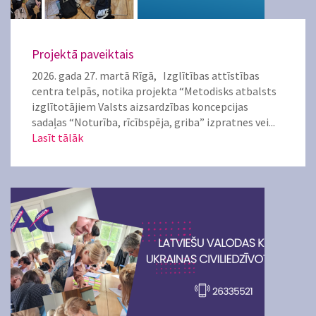
Projektā paveiktais
2026. gada 27. martā Rīgā, Izglītības attīstības
centra telpās, notika projekta “Metodisks atbalsts
izglītotājiem Valsts aizsardzības koncepcijas
sadaļas “Noturība, rīcībspēja, griba” izpratnes vei...
Lasīt tālāk