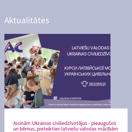
Aktualitātes
Aicinām Ukrainas civiliedzīvotājus - pieaugušos
un bērnus, pieteikties latviešu valodas mācībām