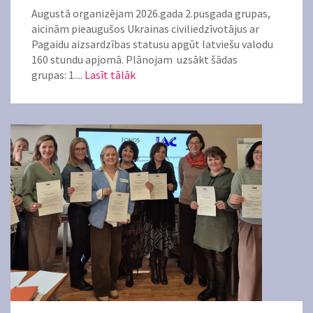
Augustā organizējam 2026.gada 2.pusgada grupas,
aicinām pieaugušos Ukrainas civiliedzīvotājus ar
Pagaidu aizsardzības statusu apgūt latviešu valodu
160 stundu apjomā. Plānojam uzsākt šādas
grupas: 1....
Lasīt tālāk