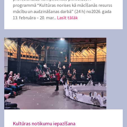
programmā “Kultūras norises kā mācīšanās resurss
mācību un audzināšanas darbā” (24 h) no2026. gada
13. februāra – 20. mar...
Lasīt tālāk
Kultūras notikumu iepazīšana