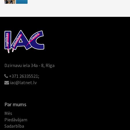
Dzirnavu iela 34a - 8, Rīga
+371 26335521;
iac@latnet.lv
Par mums
Mēs
Piedāvājam
Sadarbība