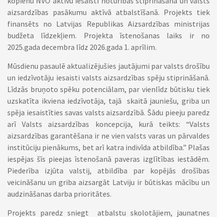
kopienu NVO aktīvu iesaisti noturības stiprināšanā un valsts
aizsardzības pasākumu aktīvā atbalstīšanā. Projekts tiek
finansēts no Latvijas Republikas Aizsardzības ministrijas
budžeta līdzekļiem. Projekta īstenošanas laiks ir no
2025.gada decembra līdz 2026.gada 1. aprīlim.
Mūsdienu pasaulē aktualizējušies jautājumi par valsts drošību
un iedzīvotāju iesaisti valsts aizsardzības spēju stiprināšanā.
Līdzās bruņoto spēku potenciālam, par vienlīdz būtisku tiek
uzskatīta ikviena iedzīvotāja, tajā skaitā jauniešu, griba un
spēja iesaistīties savas valsts aizsardzībā. Šādu pieeju paredz
arī Valsts aizsardzības koncepcija, kurā teikts: “Valsts
aizsardzības garantēšana ir ne vien valsts varas un pārvaldes
institūciju pienākums, bet arī katra indivīda atbildība.” Plašas
iespējas šīs pieejas īstenošanā paveras izglītības iestādēm.
Piederība izjūta valstij, atbildība par kopējās drošības
veicināšanu un griba aizsargāt Latviju ir būtiskas mācību un
audzināšanas darba prioritātes.
Projekts paredz sniegt atbalstu skolotājiem, jaunatnes