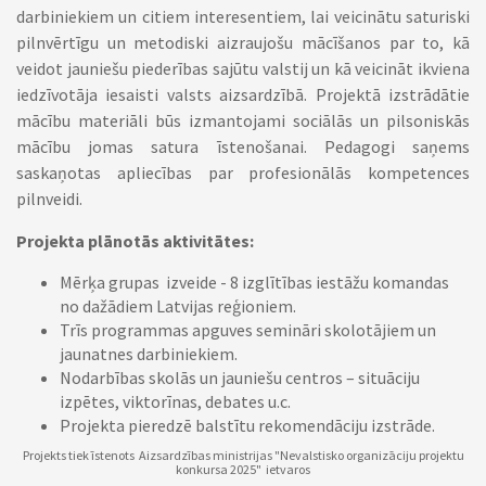
darbiniekiem un citiem interesentiem, lai veicinātu saturiski
pilnvērtīgu un metodiski aizraujošu mācīšanos par to, kā
veidot jauniešu piederības sajūtu valstij un kā veicināt ikviena
iedzīvotāja iesaisti valsts aizsardzībā. Projektā izstrādātie
mācību materiāli būs izmantojami sociālās un pilsoniskās
mācību jomas satura īstenošanai. Pedagogi saņems
saskaņotas apliecības par profesionālās kompetences
pilnveidi.
Projekta plānotās aktivitātes:
Mērķa grupas izveide - 8 izglītības iestāžu komandas
no dažādiem Latvijas reģioniem.
Trīs programmas apguves semināri skolotājiem un
jaunatnes darbiniekiem.
Nodarbības skolās un jauniešu centros – situāciju
izpētes, viktorīnas, debates u.c.
Projekta pieredzē balstītu rekomendāciju izstrāde.
Projekts
tiek īstenots Aizsardzības ministrijas "Nevalstisko organizāciju projektu
konkursa 2025" ietvaros