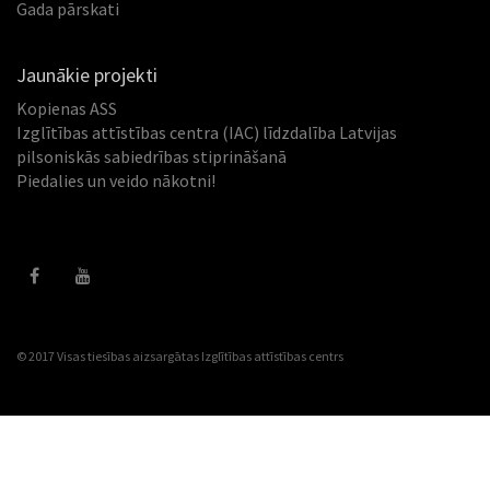
Gada pārskati
Jaunākie projekti
Kopienas ASS
Izglītības attīstības centra (IAC) līdzdalība Latvijas
pilsoniskās sabiedrības stiprināšanā
Piedalies un veido nākotni!
© 2017 Visas tiesības aizsargātas
Izglītības attīstības centrs