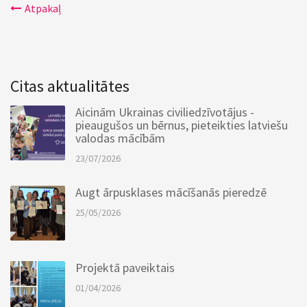
Atpakaļ
Citas aktualitātes
Aicinām Ukrainas civiliedzīvotājus -
pieaugušos un bērnus, pieteikties latviešu
valodas mācībām
23/07/2026
Augt ārpusklases mācīšanās pieredzē
25/05/2026
Projektā paveiktais
01/04/2026