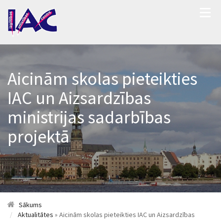
Aicinām skolas pieteikties
IAC un Aizsardzības
ministrijas sadarbības
projektā
Sākums
Aktualitātes
» Aicinām skolas pieteikties IAC un Aizsardzības