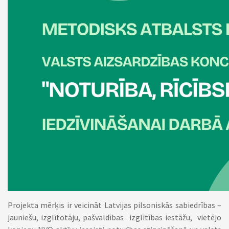
Projekta mērķis ir veicināt Latvijas pilsoniskās sabiedrības –
jauniešu, izglītotāju, pašvaldības izglītības iestāžu, vietējo