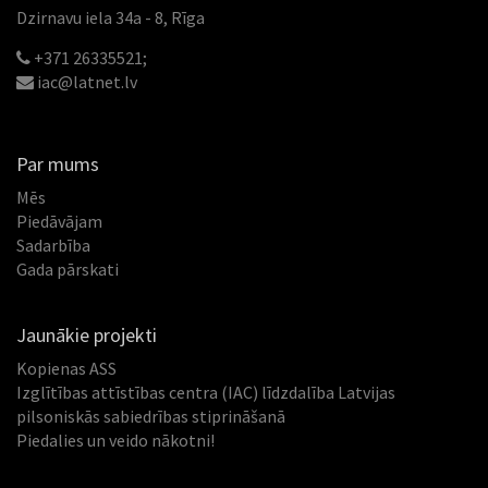
Dzirnavu iela 34a - 8, Rīga
+371 26335521;
iac@latnet.lv
Par mums
Mēs
Piedāvājam
Sadarbība
Gada pārskati
Jaunākie projekti
Kopienas ASS
Izglītības attīstības centra (IAC) līdzdalība Latvijas
pilsoniskās sabiedrības stiprināšanā
Piedalies un veido nākotni!