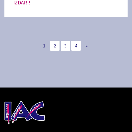
IZDARI!
1
2
3
4
»