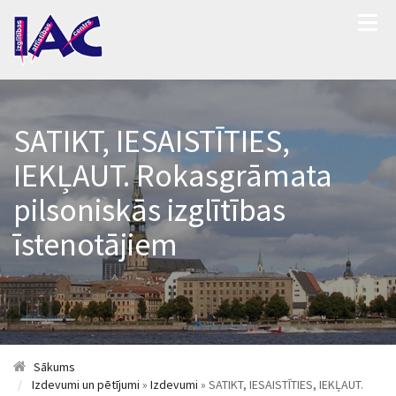
SATIKT, IESAISTĪTIES,
IEKĻAUT. Rokasgrāmata
pilsoniskās izglītības
īstenotājiem
Sākums
Izdevumi un pētījumi
»
Izdevumi
» SATIKT, IESAISTĪTIES, IEKĻAUT.