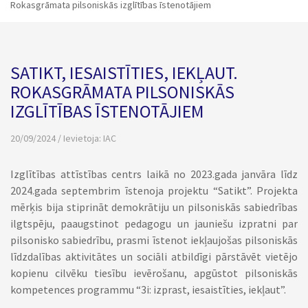
Rokasgrāmata pilsoniskās izglītības īstenotājiem
SATIKT, IESAISTĪTIES, IEKĻAUT.
ROKASGRĀMATA PILSONISKĀS
IZGLĪTĪBAS ĪSTENOTĀJIEM
20/09/2024 / Ievietoja:
IAC
Izglītības attīstības centrs laikā no 2023.gada janvāra līdz
2024.gada septembrim īstenoja projektu “Satikt”. Projekta
mērķis bija stiprināt demokrātiju un pilsoniskās sabiedrības
ilgtspēju, paaugstinot pedagogu un jauniešu izpratni par
pilsonisko sabiedrību, prasmi īstenot iekļaujošas pilsoniskās
līdzdalības aktivitātes un sociāli atbildīgi pārstāvēt vietējo
kopienu cilvēku tiesību ievērošanu, apgūstot pilsoniskās
kompetences programmu “3i: izprast, iesaistīties, iekļaut”.