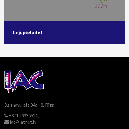
Lejupielādēt
Dzirnavu iela 34a - 8, Rīga
+371 26335521;
iac@latnet.lv