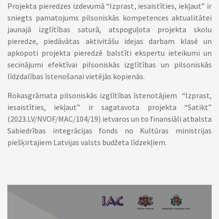
Projekta pieredzes izdevumā “Izprast, iesaistīties, iekļaut” ir
sniegts pamatojums pilsoniskās kompetences aktualitātei
jaunajā izglītības saturā, atspoguļota projekta skolu
pieredze, piedāvātas aktivitāšu idejas darbam klasē un
apkopoti projekta pieredzē balstīti ekspertu ieteikumi un
secinājumi efektīvai pilsoniskās izglītības un pilsoniskās
līdzdalības īstenošanai vietējās kopienās.
Rokasgrāmata pilsoniskās izglītības īstenotājiem “Izprast,
iesaistīties, iekļaut” ir sagatavota projekta “Satikt”
(2023.LV/NVOF/MAC/104/19) ietvaros un to finansiāli atbalsta
Sabiedrības integrācijas fonds no Kultūras ministrijas
piešķirtajiem Latvijas valsts budžeta līdzekļiem.