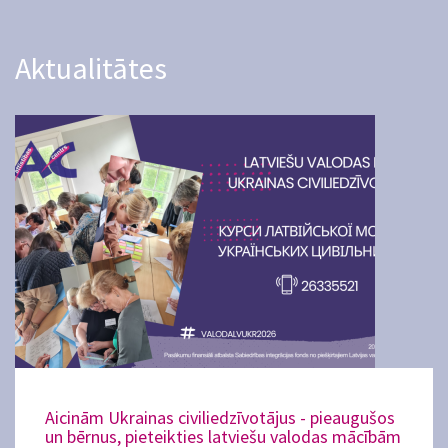
Aktualitātes
Aicinām Ukrainas civiliedzīvotājus - pieaugušos
un bērnus, pieteikties latviešu valodas mācībām