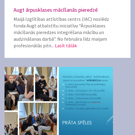
Augt ārpusklases mācīšanās pieredzē
Maijā Izglītības attīstības centrs (IAC) noslēdz
fonda Augt atbalstītu iniciatīvu “Ārpusklases
mācīšanās pieredzes integrēšana mācību un
audzināšanas darbā”. No februāra līdz maijam
profesionālās piln...
Lasīt tālāk