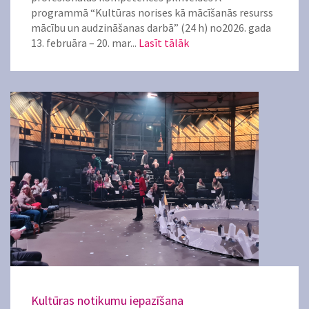
programmā “Kultūras norises kā mācīšanās resurss
mācību un audzināšanas darbā” (24 h) no2026. gada
13. februāra – 20. mar...
Lasīt tālāk
Kultūras notikumu iepazīšana