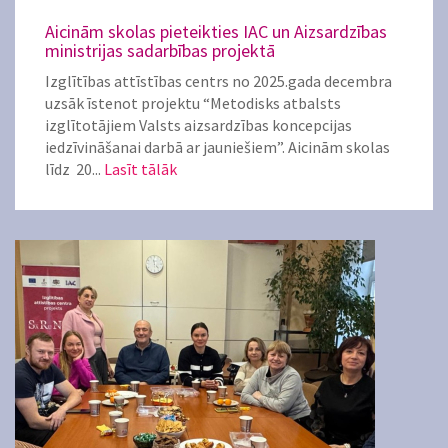
Aicinām skolas pieteikties IAC un Aizsardzības
ministrijas sadarbības projektā
Izglītības attīstības centrs no 2025.gada decembra
uzsāk īstenot projektu “Metodisks atbalsts
izglītotājiem Valsts aizsardzības koncepcijas
iedzīvināšanai darbā ar jauniešiem”. Aicinām skolas
līdz 20...
Lasīt tālāk