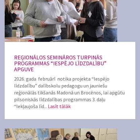
REĢIONĀLOS SEMINĀROS TURPINĀS
PROGRAMMAS “IESPĒJO LĪDZDALĪBU”
APGUVE
2026. gada februārī notika projekta “Iespējo
līdzdalību” dalībskolu pedagogu un jauniešu
reģionālās tikšanās Madonā un Brocēnos, lai apgūtu
pilsoniskās līdzdalības programmas 3. daļu
“Iekļaujoša līd...
Lasīt tālāk