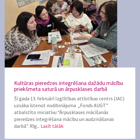
Kultūras pieredzes integrēšana dažādu mācību
priekšmeta saturā un ārpusklases darbā
Šī gada 13. februārī Izglītības attīstības centrs (IAC)
uzsāka īstenot nodibinājuma „Fonds AUGT”
atbalstīto iniciatīvu “Ārpusklases mācīšanās
pieredzes integrēšana mācību un audzināšanas
darbā”. Rīg...
Lasīt tālāk