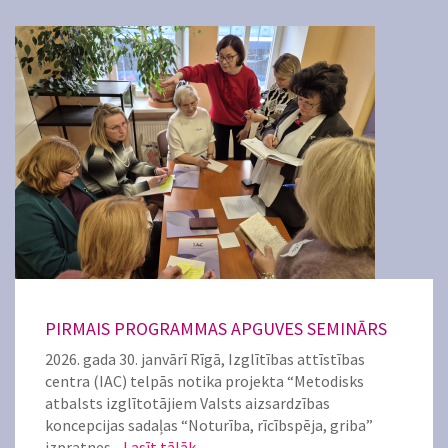
PIRMAIS PROGRAMMAS APGUVES SEMINĀRS
2026. gada 30. janvārī Rīgā, Izglītības attīstības
centra (IAC) telpās notika projekta “Metodisks
atbalsts izglītotājiem Valsts aizsardzības
koncepcijas sadaļas “Noturība, rīcībspēja, griba”
izpratnes...
Lasīt tālāk