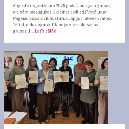
Augustā organizējam 2026.gada 2.pusgada grupas,
aicinām pieaugušos Ukrainas civiliedzīvotājus ar
Pagaidu aizsardzības statusu apgūt latviešu valodu
160 stundu apjomā. Plānojam uzsākt šādas
grupas: 1....
Lasīt tālāk