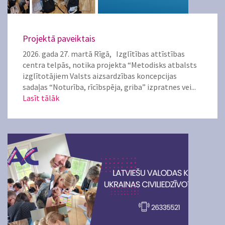
Projektā paveiktais
2026. gada 27. martā Rīgā, Izglītības attīstības
centra telpās, notika projekta “Metodisks atbalsts
izglītotājiem Valsts aizsardzības koncepcijas
sadaļas “Noturība, rīcībspēja, griba” izpratnes vei...
Lasīt tālāk