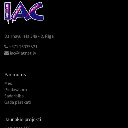
Dzirnavu iela 34a - 8, Rīga
+371 26335521;
iac@latnet.lv
Par mums
Mēs
Piedāvājam
Sadarbība
Gada pārskati
Jaunākie projekti