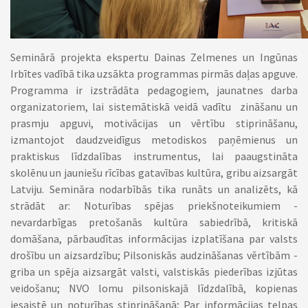
Seminārā projekta ekspertu Dainas Zelmenes un Ingūnas
Irbītes vadībā tika uzsākta programmas pirmās daļas apguve.
Programma ir izstrādāta pedagogiem, jaunatnes darba
organizatoriem, lai sistemātiskā veidā vadītu zināšanu un
prasmju apguvi, motivācijas un vērtību stiprināšanu,
izmantojot daudzveidīgus metodiskos paņēmienus un
praktiskus līdzdalības instrumentus, lai paaugstināta
skolēnu un jauniešu rīcības gatavības kultūra, gribu aizsargāt
Latviju. Semināra nodarbībās tika runāts un analizēts, kā
strādāt ar: Noturības spējas priekšnoteikumiem -
nevardarbīgas pretošanās kultūra sabiedrībā, kritiskā
domāšana, pārbaudītas informācijas izplatīšana par valsts
drošību un aizsardzību; Pilsoniskās audzināšanas vērtībām -
griba un spēja aizsargāt valsti, valstiskās piederības izjūtas
veidošanu; NVO lomu pilsoniskajā līdzdalībā, kopienas
iesaistē un noturības stiprināšanā; Par informācijas telpas