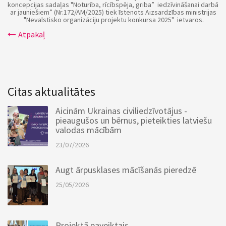
koncepcijas sadaļas "Noturība, rīcībspēja, griba” iedzīvināšanai darbā
ar jauniešiem” (Nr.172/AM/2025) tiek īstenots Aizsardzības ministrijas
"Nevalstisko organizāciju projektu konkursa 2025" ietvaros.
Atpakaļ
Citas aktualitātes
Aicinām Ukrainas civiliedzīvotājus -
pieaugušos un bērnus, pieteikties latviešu
valodas mācībām
23/07/2026
Augt ārpusklases mācīšanās pieredzē
25/05/2026
Projektā paveiktais