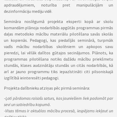
apdraudējumiem, noturība pret manipulācijām un
dezinformāciju mediju vidē.
Semināra noslēgumā projekta eksperti kopā ar skolu
komandām plānoja nodarbībās apgūtās programmas pirmās
daļas metodisko mācību materiālu pilotēšana savās skolās
un kopienās. Pedagogi, kas piedalījās seminārā, turpmāk
vadīs mācību nodarbības skolēniem un apkopos savu
pieredzi, lai vēlāk dalītos gūtajos secinājumos. Plānots, ka
programmas pilotēšana notiks dažādu mācību priekšmetu
stundās, klases audzinātāju stundās un citās nodarbībās, kā
arī ar jauno programmu tiks iepazīstināti citi pilsoniskajā
izglītībā ieinteresēti pedagogi.
Projekta dalībnieku atziņas pēc pirmā semināra:
-
Ļoti pārdomas raisošs saturs, kas jauniešiem liek padomāt par
sevi un sabiedrību kopumā.
-Visas tēmas ir aktuālas mācību procesā, iespējams iekļaut un