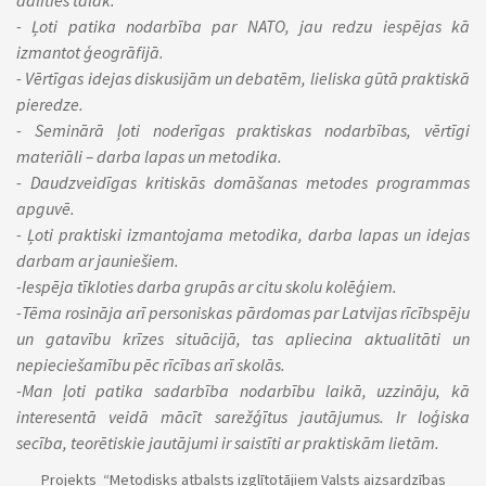
dalīties tālāk.
- Ļoti patika nodarbība par NATO, jau redzu iespējas kā
izmantot ģeogrāfijā.
- Vērtīgas idejas diskusijām un debatēm, lieliska gūtā praktiskā
pieredze.
- Seminārā ļoti noderīgas praktiskas nodarbības, vērtīgi
materiāli – darba lapas un metodika.
- Daudzveidīgas kritiskās domāšanas metodes programmas
apguvē.
- Ļoti praktiski izmantojama metodika, darba lapas un idejas
darbam ar jauniešiem.
-Iespēja tīkloties darba grupās ar citu skolu kolēģiem.
-Tēma rosināja arī personiskas pārdomas par Latvijas rīcībspēju
un gatavību krīzes situācijā, tas apliecina aktualitāti un
nepieciešamību pēc rīcības arī skolās.
-Man ļoti patika sadarbība nodarbību laikā, uzzināju, kā
interesentā veidā mācīt sarežģītus jautājumus. Ir loģiska
secība, teorētiskie jautājumi ir saistīti ar praktiskām lietām.
Projekts “Metodisks atbalsts izglītotājiem Valsts aizsardzības