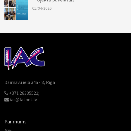
01/04/2026
Dzirnavu iela 34a - 8, Rīga
+371 26335521;
iac@latnet.lv
Par mums
Mēs