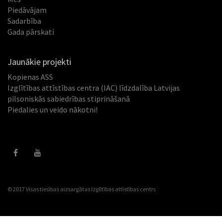
Piedāvājam
Sadarbība
Gada pārskati
Jaunākie projekti
Kopienas ASS
Izglītības attīstības centra (IAC) līdzdalība Latvijas
pilsoniskās sabiedrības stiprināšanā
Piedalies un veido nākotni!
© 2017 Visas tiesības aizsargātas
Izglītības attīstības centrs