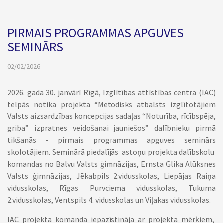
PIRMAIS PROGRAMMAS APGUVES
SEMINĀRS
02/02/2026
2026. gada 30. janvārī Rīgā, Izglītības attīstības centra (IAC)
telpās notika projekta “Metodisks atbalsts izglītotājiem
Valsts aizsardzības koncepcijas sadaļas “Noturība, rīcībspēja,
griba” izpratnes veidošanai jauniešos” dalībnieku pirmā
tikšanās - pirmais programmas apguves seminārs
skolotājiem. Seminārā piedalījās astoņu projekta dalībskolu
komandas no Balvu Valsts ģimnāzijas, Ernsta Glika Alūksnes
Valsts ģimnāzijas, Jēkabpils 2.vidusskolas, Liepājas Raiņa
vidusskolas, Rīgas Purvciema vidusskolas, Tukuma
2.vidusskolas, Ventspils 4. vidusskolas un Viļakas vidusskolas.
IAC projekta komanda iepazīstināja ar projekta mērķiem,