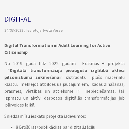
DIGIT-AL
24/03/2022 / Ievietoja:
Iveta Vērse
Digital Transformation in Adult Learning for Active
Citizenship
No 2019. gada līdz 2022. gadam Erasmus + projektā
“
Digitālā transformācija pieaugušo izglītībā aktīva
pilsoniskuma sekmēšanai
” izstrādāts plašs materiālu
klāstu, meklējot atbildes uz jautājumiem, kādas zināšanas,
prasmes, vērtības un attieksme ir nepieciešamas, lai
izprastu un aktīvi darbotos digitālās transformācijas jeb
pārveides laikā.
Sniedzam īsu ieskatu projekta izdevumos:
8 Brošūras/publikācijas par digitalizāciju