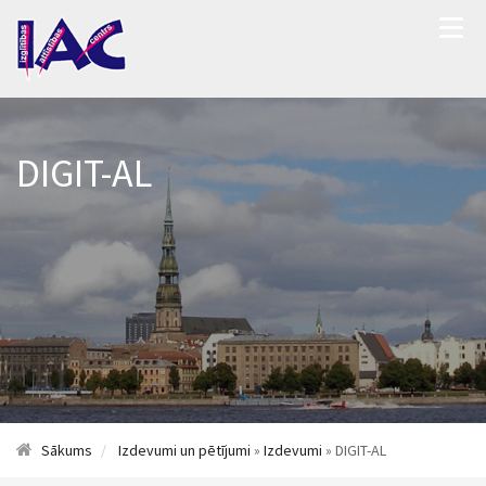
DIGIT-AL
Sākums
Izdevumi un pētījumi
»
Izdevumi
» DIGIT-AL