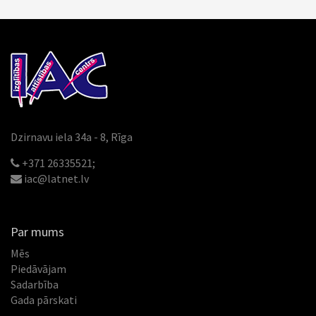
Dzirnavu iela 34a - 8, Rīga
+371 26335521;
iac@latnet.lv
Par mums
Mēs
Piedāvājam
Sadarbība
Gada pārskati