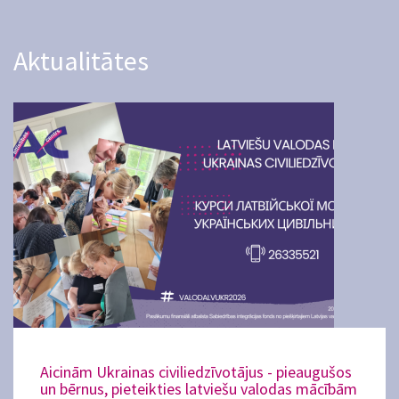
Aktualitātes
Aicinām Ukrainas civiliedzīvotājus - pieaugušos
un bērnus, pieteikties latviešu valodas mācībām