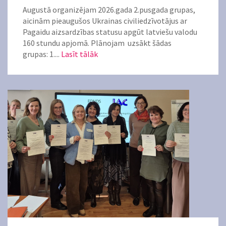
Augustā organizējam 2026.gada 2.pusgada grupas,
aicinām pieaugušos Ukrainas civiliedzīvotājus ar
Pagaidu aizsardzības statusu apgūt latviešu valodu
160 stundu apjomā. Plānojam uzsākt šādas
grupas: 1....
Lasīt tālāk