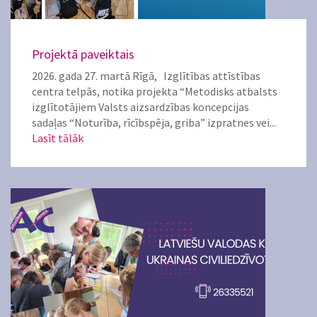
Projektā paveiktais
2026. gada 27. martā Rīgā, Izglītības attīstības
centra telpās, notika projekta “Metodisks atbalsts
izglītotājiem Valsts aizsardzības koncepcijas
sadaļas “Noturība, rīcībspēja, griba” izpratnes vei...
Lasīt tālāk