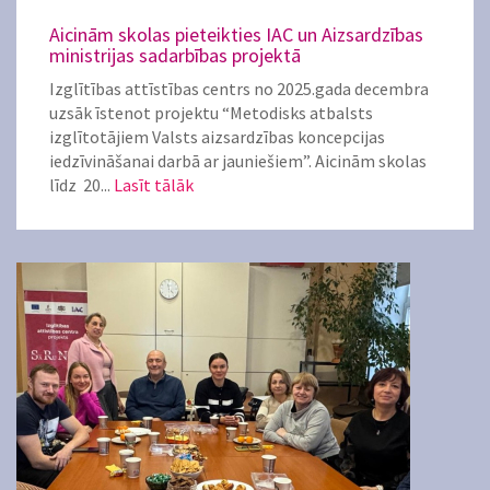
Aicinām skolas pieteikties IAC un Aizsardzības
ministrijas sadarbības projektā
Izglītības attīstības centrs no 2025.gada decembra
uzsāk īstenot projektu “Metodisks atbalsts
izglītotājiem Valsts aizsardzības koncepcijas
iedzīvināšanai darbā ar jauniešiem”. Aicinām skolas
līdz 20...
Lasīt tālāk