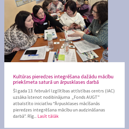
Kultūras pieredzes integrēšana dažādu mācību
priekšmeta saturā un ārpusklases darbā
Šī gada 13. februārī Izglītības attīstības centrs (IAC)
uzsāka īstenot nodibinājuma „Fonds AUGT”
atbalstīto iniciatīvu “Ārpusklases mācīšanās
pieredzes integrēšana mācību un audzināšanas
darbā”. Rīg...
Lasīt tālāk