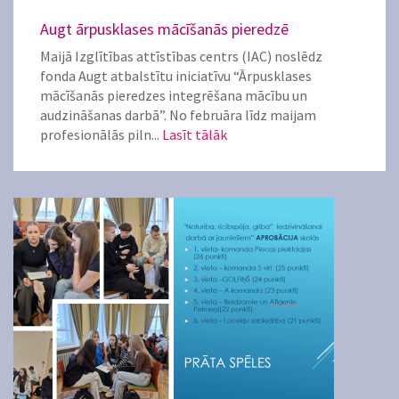
Augt ārpusklases mācīšanās pieredzē
Maijā Izglītības attīstības centrs (IAC) noslēdz
fonda Augt atbalstītu iniciatīvu “Ārpusklases
mācīšanās pieredzes integrēšana mācību un
audzināšanas darbā”. No februāra līdz maijam
profesionālās piln...
Lasīt tālāk