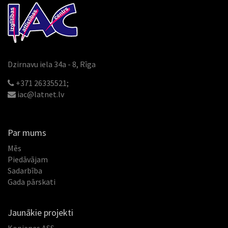
Dzirnavu iela 34a - 8, Rīga
+371 26335521;
iac@latnet.lv
Par mums
Mēs
Piedāvājam
Sadarbība
Gada pārskati
Jaunākie projekti