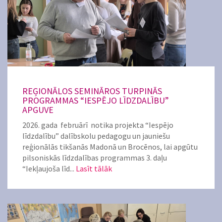
REĢIONĀLOS SEMINĀROS TURPINĀS
PROGRAMMAS “IESPĒJO LĪDZDALĪBU”
APGUVE
2026. gada februārī notika projekta “Iespējo
līdzdalību” dalībskolu pedagogu un jauniešu
reģionālās tikšanās Madonā un Brocēnos, lai apgūtu
pilsoniskās līdzdalības programmas 3. daļu
“Iekļaujoša līd...
Lasīt tālāk