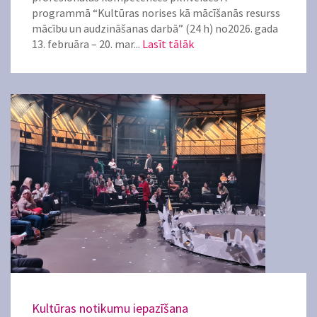
programmā “Kultūras norises kā mācīšanās resurss
mācību un audzināšanas darbā” (24 h) no2026. gada
13. februāra – 20. mar...
Lasīt tālāk
Kultūras notikumu iepazīšana