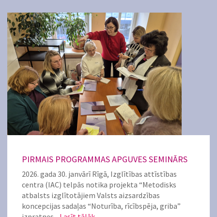
PIRMAIS PROGRAMMAS APGUVES SEMINĀRS
2026. gada 30. janvārī Rīgā, Izglītības attīstības
centra (IAC) telpās notika projekta “Metodisks
atbalsts izglītotājiem Valsts aizsardzības
koncepcijas sadaļas “Noturība, rīcībspēja, griba”
izpratnes...
Lasīt tālāk