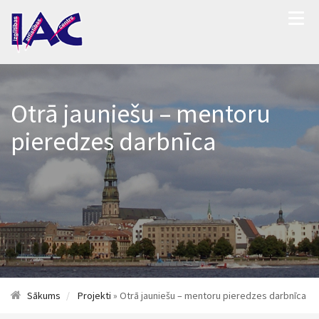
Otrā jauniešu – mentoru
pieredzes darbnīca
Sākums
Projekti
» Otrā jauniešu – mentoru pieredzes darbnīca