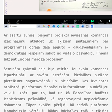
Ar azartu jaunieši pieņēma projekta ieviešanas komandas
izaicinājumu atbildēt uz āķīgiem jautājumiem par
programmas otrajā daļā apgūto – daudzveidīgajām e-
demokrātijas iespējām sākot no vietējo pašvaldību līmeņa
līdz pat Eiropas mēroga procesiem.
Semināra galvenā daļa bija veltīta, lai skolu komandas
iepazīstinātu ar savām iestrādēm līdzdalības budžeta
pieteikumu sagatavošanā un iniciatīvām, kas izveidotas
atbilstoši platformas ManaBalss.lv formātam. Jaunieši jau
veikuši izpēti par to, kad un kā līdzdalības budžets
iesniedzams pašvaldībā, kā sagatavojami nepieciešamie
dokumenti. Tāpat skolēni pētījuši, kā strādā platforma
Manabalss.lv, vērtējuši, kādas iniciatīvas tajā ir tikušas