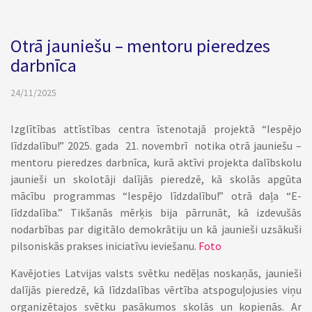
Otrā jauniešu – mentoru pieredzes
darbnīca
24/11/2025
Izglītības attīstības centra īstenotajā projektā “Iespējo
līdzdalību!” 2025. gada 21. novembrī notika otrā jauniešu –
mentoru pieredzes darbnīca, kurā aktīvi projekta dalībskolu
jaunieši un skolotāji dalījās pieredzē, kā skolās apgūta
mācību programmas “Iespējo līdzdalību!” otrā daļa “E-
līdzdalība.” Tikšanās mērķis bija pārrunāt, kā izdevušās
nodarbības par digitālo demokrātiju un kā jaunieši uzsākuši
pilsoniskās prakses iniciatīvu ieviešanu.
Foto
Kavējoties Latvijas valsts svētku nedēļas noskaņās, jaunieši
dalījās pieredzē, kā līdzdalības vērtība atspoguļojusies viņu
organizētajos svētku pasākumos skolās un kopienās. Ar