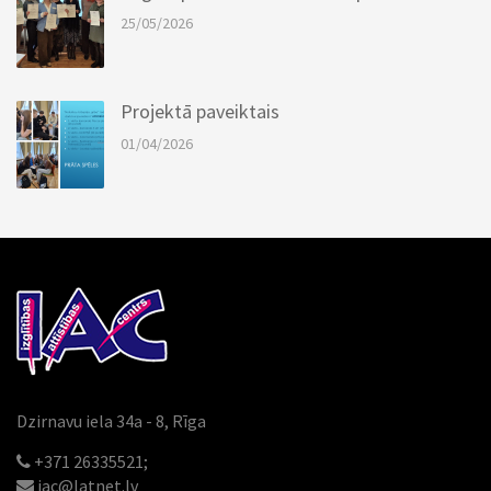
25/05/2026
Projektā paveiktais
01/04/2026
Dzirnavu iela 34a - 8, Rīga
+371 26335521;
iac@latnet.lv