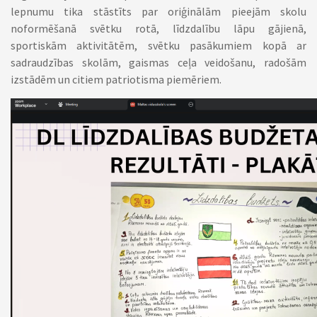
lepnumu tika stāstīts par oriģinālām pieejām skolu
noformēšanā svētku rotā, līdzdalību lāpu gājienā,
sportiskām aktivitātēm, svētku pasākumiem kopā ar
sadraudzības skolām, gaismas ceļa veidošanu, radošām
izstādēm un citiem patriotisma piemēriem.