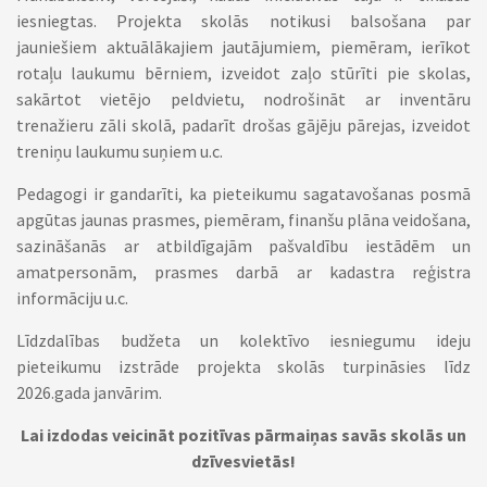
iesniegtas. Projekta skolās notikusi balsošana par
jauniešiem aktuālākajiem jautājumiem, piemēram, ierīkot
rotaļu laukumu bērniem, izveidot zaļo stūrīti pie skolas,
sakārtot vietējo peldvietu, nodrošināt ar inventāru
trenažieru zāli skolā, padarīt drošas gājēju pārejas, izveidot
treniņu laukumu suņiem u.c.
Pedagogi ir gandarīti, ka pieteikumu sagatavošanas posmā
apgūtas jaunas prasmes, piemēram, finanšu plāna veidošana,
sazināšanās ar atbildīgajām pašvaldību iestādēm un
amatpersonām, prasmes darbā ar kadastra reģistra
informāciju u.c.
Līdzdalības budžeta un kolektīvo iesniegumu ideju
pieteikumu izstrāde projekta skolās turpināsies līdz
2026.gada janvārim.
Lai izdodas veicināt pozitīvas pārmaiņas savās skolās un
dzīvesvietās!