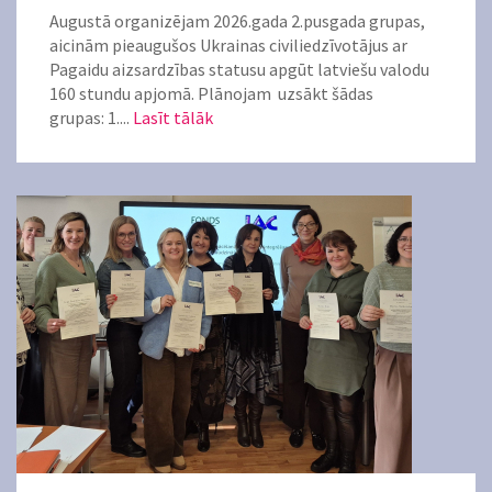
Augustā organizējam 2026.gada 2.pusgada grupas,
aicinām pieaugušos Ukrainas civiliedzīvotājus ar
Pagaidu aizsardzības statusu apgūt latviešu valodu
160 stundu apjomā. Plānojam uzsākt šādas
grupas: 1....
Lasīt tālāk