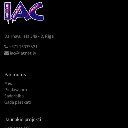
Dzirnavu iela 34a - 8, Rīga
+371 26335521;
iac@latnet.lv
Par mums
Mēs
Piedāvājam
Sadarbība
Gada pārskati
Jaunākie projekti