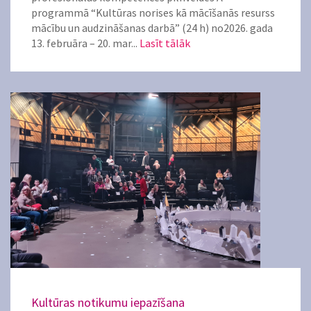
programmā “Kultūras norises kā mācīšanās resurss
mācību un audzināšanas darbā” (24 h) no2026. gada
13. februāra – 20. mar...
Lasīt tālāk
Kultūras notikumu iepazīšana