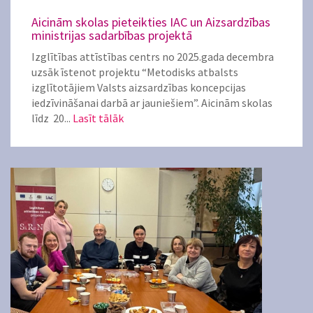
Aicinām skolas pieteikties IAC un Aizsardzības
ministrijas sadarbības projektā
Izglītības attīstības centrs no 2025.gada decembra
uzsāk īstenot projektu “Metodisks atbalsts
izglītotājiem Valsts aizsardzības koncepcijas
iedzīvināšanai darbā ar jauniešiem”. Aicinām skolas
līdz 20...
Lasīt tālāk