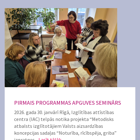
PIRMAIS PROGRAMMAS APGUVES SEMINĀRS
2026. gada 30. janvārī Rīgā, Izglītības attīstības
centra (IAC) telpās notika projekta “Metodisks
atbalsts izglītotājiem Valsts aizsardzības
koncepcijas sadaļas “Noturība, rīcībspēja, griba”
izpratnes...
Lasīt tālāk