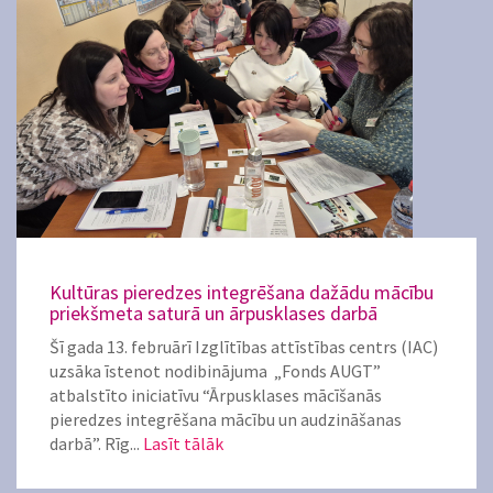
Kultūras pieredzes integrēšana dažādu mācību
priekšmeta saturā un ārpusklases darbā
Šī gada 13. februārī Izglītības attīstības centrs (IAC)
uzsāka īstenot nodibinājuma „Fonds AUGT”
atbalstīto iniciatīvu “Ārpusklases mācīšanās
pieredzes integrēšana mācību un audzināšanas
darbā”. Rīg...
Lasīt tālāk