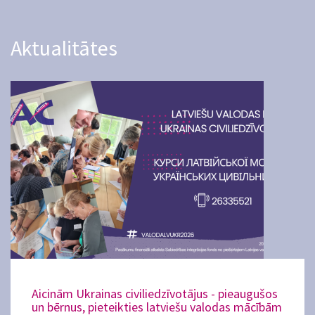
Aktualitātes
Aicinām Ukrainas civiliedzīvotājus - pieaugušos
un bērnus, pieteikties latviešu valodas mācībām