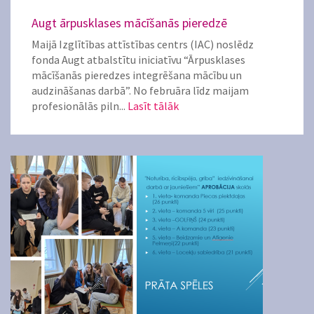
Augt ārpusklases mācīšanās pieredzē
Maijā Izglītības attīstības centrs (IAC) noslēdz
fonda Augt atbalstītu iniciatīvu “Ārpusklases
mācīšanās pieredzes integrēšana mācību un
audzināšanas darbā”. No februāra līdz maijam
profesionālās piln...
Lasīt tālāk