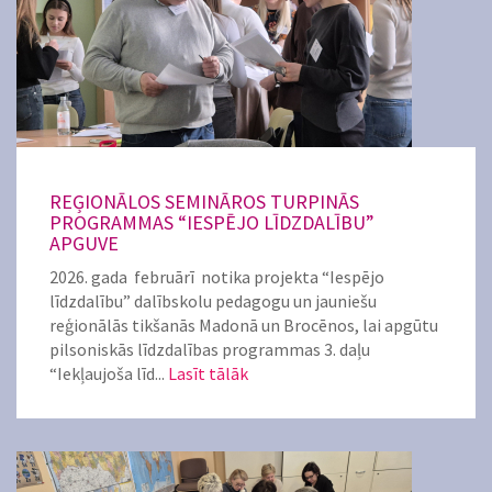
REĢIONĀLOS SEMINĀROS TURPINĀS
PROGRAMMAS “IESPĒJO LĪDZDALĪBU”
APGUVE
2026. gada februārī notika projekta “Iespējo
līdzdalību” dalībskolu pedagogu un jauniešu
reģionālās tikšanās Madonā un Brocēnos, lai apgūtu
pilsoniskās līdzdalības programmas 3. daļu
“Iekļaujoša līd...
Lasīt tālāk