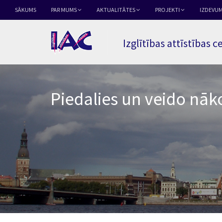
SĀKUMS
PAR MUMS
AKTUALITĀTES
PROJEKTI
IZDEVUM
Izglītības attīstības c
Piedalies un veido nāko