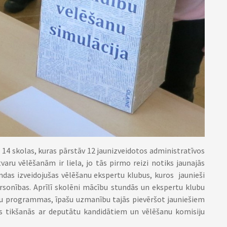
 14 skolas, kuras pārstāv 12 jaunizveidotos administratīvos
varu vēlēšanām ir liela, jo tās pirmo reizi notiks jaunajās
ndas izveidojušas vēlēšanu ekspertu klubus, kuros jaunieši
ersonības. Aprīlī skolēni mācību stundās un ekspertu klubu
iju programmas, īpašu uzmanību tajās pievēršot jauniešiem
s tikšanās ar deputātu kandidātiem un vēlēšanu komisiju