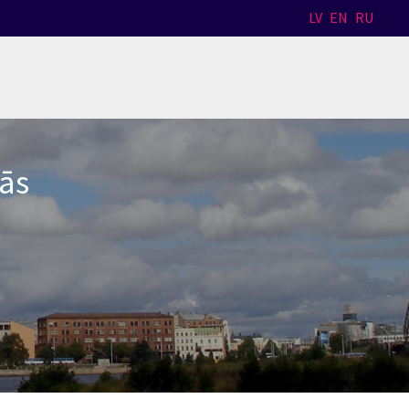
LV
EN
RU
lās