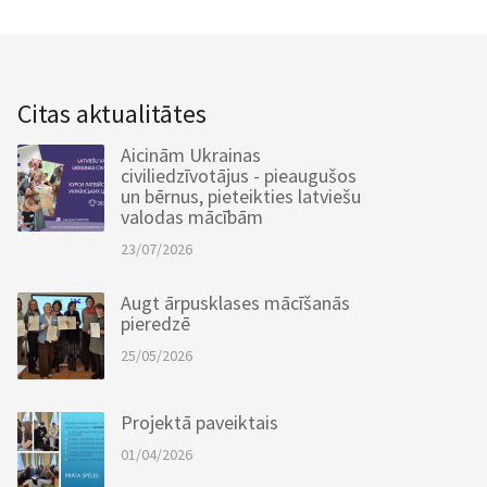
Citas aktualitātes
Aicinām Ukrainas
civiliedzīvotājus - pieaugušos
un bērnus, pieteikties latviešu
valodas mācībām
23/07/2026
Augt ārpusklases mācīšanās
pieredzē
25/05/2026
Projektā paveiktais
01/04/2026