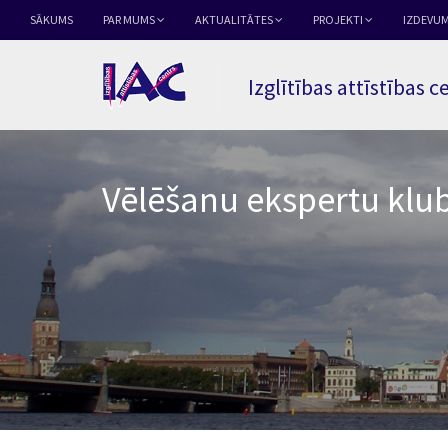
SĀKUMS
PAR MUMS
AKTUALITĀTES
PROJEKTI
IZDEVUM
Izglītības attīstības c
Vēlēšanu ekspertu klubu