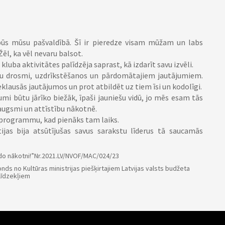
i būs mūsu pašvaldībā. Šī ir pieredze visam mūžam un labs
Žēl, ka vēl nevaru balsot.
kluba aktivitātes palīdzēja saprast, kā izdarīt savu izvēli.
iešu drosmi, uzdrīkstēšanos un pārdomātajiem jautājumiem.
 ieklausās jautājumos un prot atbildēt uz tiem īsi un kodolīgi.
mi būtu jārīko biežāk, īpaši jauniešu vidū, jo mēs esam tās
izaugsmi un attīstību nākotnē.
 programmu, kad pienāks tam laiks.
ijas bija atsūtījušas savus sarakstu līderus tā saucamās
do nākotni!”
Nr.2021.LV/NVOF/MAC/024/23
onds no Kultūras ministrijas piešķirtajiem Latvijas valsts budžeta
līdzekļiem