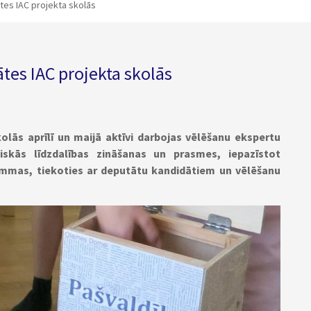
ātes IAC projekta skolās
tes IAC projekta skolās
olās aprīlī un maijā aktīvi darbojas vēlēšanu ekspertu
niskās līdzdalības zināšanas un prasmes, iepazīstot
ammas, tiekoties ar deputātu kandidātiem un vēlēšanu