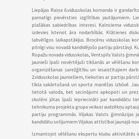
Liepājas Raiņa 6.vidusskolas komanda ir gandarīta
pamatīgi pievērsties izglītības jautājumiem. Lie
plašākas sabiedrības interesi. Kalnciema vidus
izdevies īstenot āra nodarbībās. Klātienes disk
labvēlīgos laikapstākļus. Brocēnu vidusskolas k
pilnīgi visu novadā kandidējošo partiju pārstāvji. 
Ropažu novada vidusskolas, Ventspils Valsts ģimnāz
jaunieši īpaši novērtējuši tikšanās ar vēlēšanu ko
organizēšanas sarežģītību un iesaistītajiem dar
2.vidusskolas jauniešiem, tiekoties ar partiju pārst
tīkla sakārtošanā un sporta manēžas izbūvē. Jau
lietotā valoda, bet secinājumi apkopoti un prez
skolēni jūtas īpaši iepriecināti par kandidātu l
tehnikuma projekta grupa veikusi audzēkņu aptauju
partiju programmās. Viļakas Valsts ģimnāzijas j
kandidātu solījumiem Viļakas attīstībai jaunajā nov
Izmantojot vēlēšanu ekspertu klubu aktivitātēs i