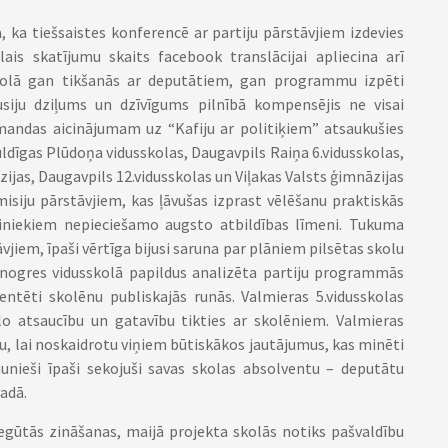
, ka tiešsaistes konferencē ar partiju pārstāvjiem izdevies
lais skatījumu skaits facebook translācijai apliecina arī
skolā gan tikšanās ar deputātiem, gan programmu izpēti
usiju dziļums un dzīvīgums pilnībā kompensējis ne visai
omandas aicinājumam uz “Kafiju ar politiķiem” atsaukušies
Kuldīgas Plūdoņa vidusskolas, Daugavpils Raiņa 6.vidusskolas,
ijas, Daugavpils 12.vidusskolas un Viļakas Valsts ģimnāzijas
misiju pārstāvjiem, kas ļāvušas izprast vēlēšanu praktiskās
biniekiem nepieciešamo augsto atbildības līmeni. Tukuma
āvjiem, īpaši vērtīga bijusi saruna par plāniem pilsētas skolu
nogres vidusskolā papildus analizēta partiju programmās
entēti skolēnu publiskajās runās. Valmieras 5.vidusskolas
ielo atsaucību un gatavību tikties ar skolēniem. Valmieras
, lai noskaidrotu viņiem būtiskākos jautājumus, kas minēti
aunieši īpaši sekojuši savas skolas absolventu – deputātu
adā.
egūtās zināšanas, maijā projekta skolās notiks pašvaldību