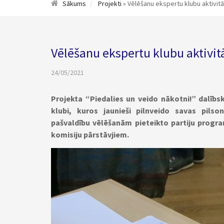
Sākums
Projekti
» Vēlēšanu ekspertu klubu aktivit
Vēlēšanu ekspertu klubu aktivitā
24/05/2021
Projekta “Piedalies un veido nākotni!” dalībsk
klubi, kuros jaunieši pilnveido savas pilso
pašvaldību vēlēšanām pieteikto partiju progr
komisiju pārstāvjiem.