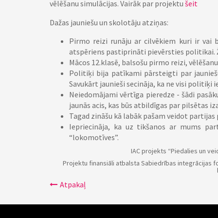
vēlēšanu simulācijas. Vairāk par projektu
šeit
Dažas jauniešu un skolotāju atziņas:
Pirmo reizi runāju ar cilvēkiem kuri ir va
atspēriens pastiprināti pievērsties politikai. 
Mācos 12.klasē, balsošu pirmo reizi, vēlēšanu 
Politiķi bija patīkami pārsteigti par jaun
Savukārt jaunieši secināja, ka ne visi politiķi
Neiedomājami vērtīga pieredze - šādi pasāku
jaunās acis, kas būs atbildīgas par pilsētas 
Tagad zināšu kā labāk pašam veidot partijas
Iepriecināja, ka uz tikšanos ar mums part
“lokomotīves”.
IAC projekts “Piedalies un vei
Projektu finansiāli atbalsta Sabiedrības integrācijas f
Atpakaļ