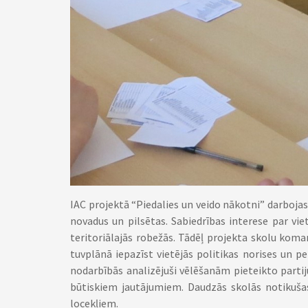
IAC projektā “Piedalies un veido nākotni” darbojas
novadus un pilsētas. Sabiedrības interese par viet
teritoriālajās robežās. Tādēļ projekta skolu koma
tuvplānā iepazīst vietējās politikas norises un p
nodarbībās analizējuši vēlēšanām pieteikto part
būtiskiem jautājumiem. Daudzās skolās notikuša
locekļiem.