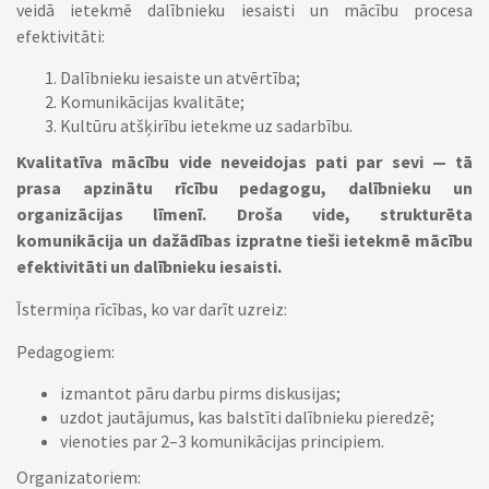
veidā ietekmē dalībnieku iesaisti un mācību procesa
efektivitāti:
Dalībnieku iesaiste un atvērtība;
Komunikācijas kvalitāte;
Kultūru atšķirību ietekme uz sadarbību.
Kvalitatīva mācību vide neveidojas pati par sevi — tā
prasa apzinātu rīcību pedagogu, dalībnieku un
organizācijas līmenī. Droša vide, strukturēta
komunikācija un dažādības izpratne tieši ietekmē mācību
efektivitāti un dalībnieku iesaisti.
Īstermiņa rīcības, ko var darīt uzreiz:
Pedagogiem:
izmantot pāru darbu pirms diskusijas;
uzdot jautājumus, kas balstīti dalībnieku pieredzē;
vienoties par 2–3 komunikācijas principiem.
Organizatoriem: