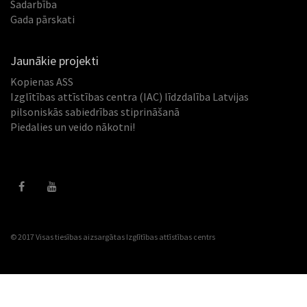
Sadarbība
Gada pārskati
Jaunākie projekti
Kopienas ASS
Izglītības attīstības centra (IAC) līdzdalība Latvijas
pilsoniskās sabiedrības stiprināšanā
Piedalies un veido nākotni!
© 2017 Visas tiesības aizsargātas
Izglītības attīstības centrs