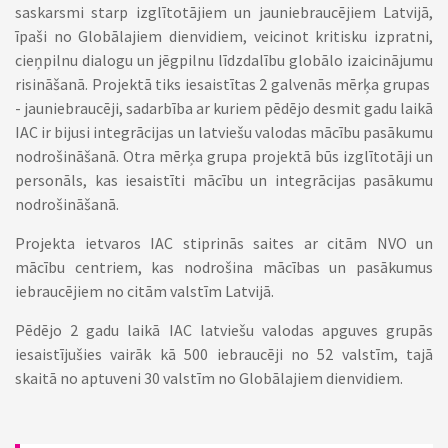
saskarsmi starp izglītotājiem un jauniebraucējiem Latvijā,
īpaši no Globālajiem dienvidiem, veicinot kritisku izpratni,
cieņpilnu dialogu un jēgpilnu līdzdalību globālo izaicinājumu
risināšanā. Projektā tiks iesaistītas 2 galvenās mērķa grupas
- jauniebraucēji, sadarbība ar kuriem pēdējo desmit gadu laikā
IAC ir bijusi integrācijas un latviešu valodas mācību pasākumu
nodrošināšanā. Otra mērķa grupa projektā būs izglītotāji un
personāls, kas iesaistīti mācību un integrācijas pasākumu
nodrošināšanā.
Projekta ietvaros IAC stiprinās saites ar citām NVO un
mācību centriem, kas nodrošina mācības un pasākumus
iebraucējiem no citām valstīm Latvijā.
Pēdējo 2 gadu laikā IAC latviešu valodas apguves grupās
iesaistījušies vairāk kā 500 iebraucēji no 52 valstīm, tajā
skaitā no aptuveni 30 valstīm no Globālajiem dienvidiem.