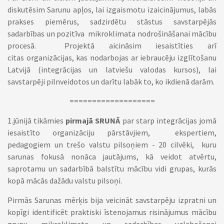
diskutēsim Sarunu apļos, lai izgaismotu izaicinājumus, labās
prakses piemērus, sadzirdētu stāstus savstarpējās
sadarbības un pozitīva mikroklimata nodrošināšanai mācību
procesā.
Projektā aicināsim iesaistīties arī
citas
organizācijas, kas nodarbojas ar iebraucēju izglītošanu
Latvijā (integrācijas un latviešu valodas kursos), lai
savstarpēji pilnveidotos un darītu labāk to, ko ikdienā darām.
===================
1.jūnijā tikāmies
pirmajā SRUNĀ
par starp integrācijas jomā
iesaistīto organizāciju pārstāvjiem, ekspertiem,
pedagogiem un trešo valstu pilsoņiem - 20 cilvēki, kuru
s
arunas fokusā nonāca jautājums, kā veidot atvērtu,
saprotamu un sadarbībā balstītu mācību vidi grupas, kurās
kopā mācās dažādu valstu pilsoņi.
Pirmās Sarunas mērķis bija veicināt savstarpēju izpratni un
kopīgi identificēt praktiski īstenojamus risinājumus mācību