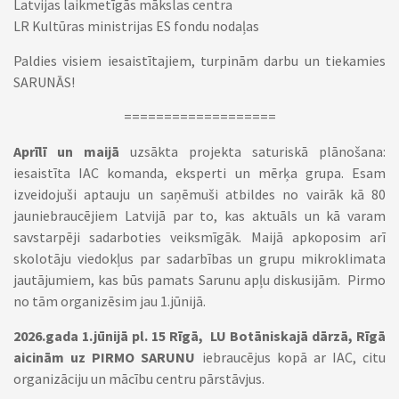
Latvijas laikmetīgās mākslas centra
LR Kultūras ministrijas ES fondu nodaļas
Paldies visiem iesaistītajiem, turpinām darbu un tiekamies
SARUNĀS!
===================
Aprīlī un maijā
uzsākta projekta saturiskā plānošana:
iesaistīta IAC komanda, eksperti un mērķa grupa. Esam
izveidojuši aptauju un saņēmuši atbildes no vairāk kā 80
jauniebraucējiem Latvijā par to, kas aktuāls un kā varam
savstarpēji sadarboties veiksmīgāk. Maijā apkoposim arī
skolotāju viedokļus par sadarbības un grupu mikroklimata
jautājumiem, kas būs pamats
Sarunu apļu diskusijām. Pirmo
no tām organizēsim jau 1.jūnijā.
2026.gada 1.jūnijā pl. 15 Rīgā, LU Botāniskajā dārzā, Rīgā
aicinām uz PIRMO SARUNU
iebraucējus kopā ar IAC, citu
organizāciju un mācību centru pārstāvjus.