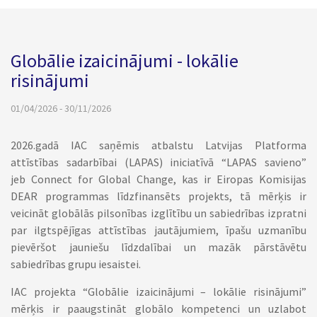
Globālie izaicinājumi - lokālie
risinājumi
01/04/2026 - 30/11/2026
2026.gadā IAC saņēmis atbalstu Latvijas Platforma
attīstības sadarbībai (LAPAS) iniciatīvā
“LAPAS savieno”
jeb
Connect for Global Change, kas ir Eiropas Komisijas
DEAR programmas līdzfinansēts projekts, tā mērķis ir
veicināt globālās pilsonības izglītību un sabiedrības izpratni
par ilgtspējīgas attīstības jautājumiem, īpašu uzmanību
pievēršot jauniešu līdzdalībai un mazāk pārstāvētu
sabiedrības grupu iesaistei.
IAC projekta “Globālie izaicinājumi – lokālie risinājumi”
mērķis ir paaugstināt globālo kompetenci un uzlabot