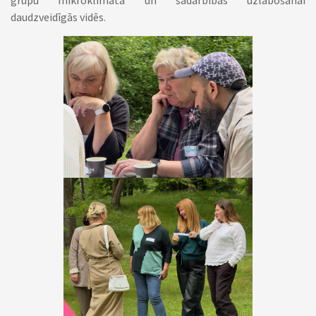
grupu mikroklimata un sadarbības uzlabošanai
daudzveidīgās vidēs.