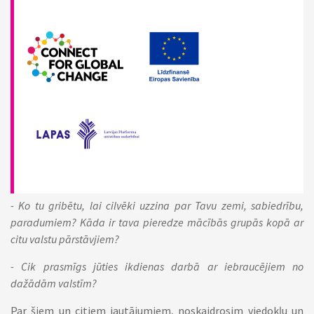
- Ko tu gribētu, lai cilvēki uzzina par Tavu zemi, sabiedrību,
paradumiem? Kāda ir tava pieredze mācībās grupās kopā ar
citu valstu pārstāvjiem?
- Cik prasmīgs jūties ikdienas darbā ar iebraucējiem no
dažādām valstīm?
Par šiem un citiem jautājumiem, noskaidrosim viedokļu un