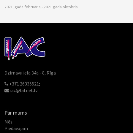
2021. gada februāris - 2021.gada oktobris
Dzirnavu iela 34a - 8, Rīga
+371 26335521;
iac@latnet.lv
Par mums
Mēs
Piedāvājam