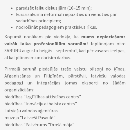
paredzēt laiku diskusijām (10–15 min);
kursa sākumā neformāli iepazīties un vienoties par
sadarbības principiem;
nodrošināt pedagogiem praktiskus rīkus.
Kopumā nonākam pie viedokļa, ka
mums nepieciešams
vairāk laika profesionālām sarunām!
Ieplānojam otro
SARUNU augusta beigās - septembrī, kad pēc vasaras ieelpas,
atkal plānosim un darīsim darbus.
Pirmajā sarunā piedalījās trešo valstu pilsoņi no Ķīnas,
Afganistānas un Filipīnām, pārstāvji, latviešu valodas
pedagogi un integrācijas jomas eksperti no šādām
organizācijām:
biedrības "Izglītības attīstības centrs"
biedrības "Inovāciju atbalsta centrs"
Latviešu valodas aģentūras
muzeja "Latvieši Pasaulē"
biedrības "Patvērums "Drošā māja"