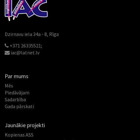
Dzirnavu iela 34a - 8, Rīga
+371 26335521;
iac@latnet.lv
Par mums
Mēs
Piedāvājam
Sadarbība
Gada pārskati
Jaunākie projekti
Kopienas ASS