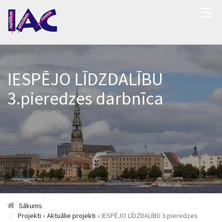
IESPĒJO LĪDZDALĪBU
3.pieredzes darbnīca
Sākums
Projekti
»
Aktuālie projekti
» IESPĒJO LĪDZDALĪBU 3.pieredzes