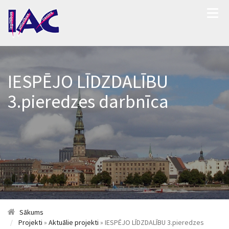
IESPĒJO LĪDZDALĪBU
3.pieredzes darbnīca
Sākums
Projekti
»
Aktuālie projekti
» IESPĒJO LĪDZDALĪBU 3.pieredzes