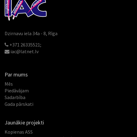
Dzirnavu iela 34a - 8, Rīga
+371 26335521;
iac@latnet.lv
Par mums
Mēs
Piedāvājam
Sadarbība
Gada pārskati
Jaunākie projekti
Kopienas ASS