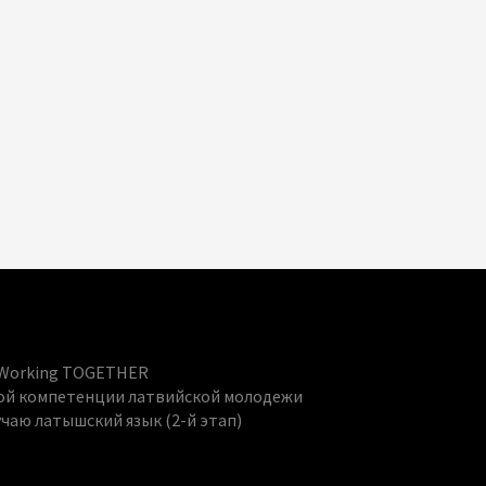
nd Working TOGETHER
й компетенции латвийской молодежи
учаю латышский язык (2-й этап)