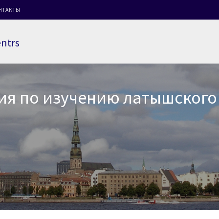
НТАКТЫ
entrs
я по изучению латышского