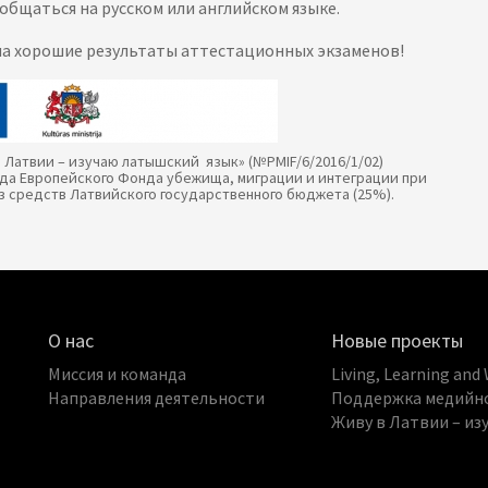
 общаться на русском или английском языке.
 на хорошие результаты аттестационных экзаменов!
 Латвии – изучаю латышский язык» (№PMIF/6/2016/1/02)
ода Европейского Фонда убежища, миграции и интеграции при
з средств Латвийского государственного бюджета (25%).
О нас
Новые проекты
Миссия и команда
Living, Learning a
Направления деятельности
Поддержка медийно
Живу в Латвии – из