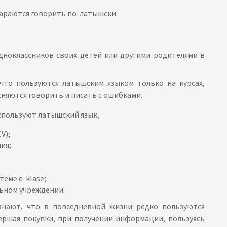
стараются говорить по-латышски:
дноклассников своих детей или другими родителями в
 что пользуются латышским языком только на курсах,
сняются говорить и писать с ошибками.
используют латышский язык,
V);
ия;
еме e-klasе;
льном учреждении.
знают, что в повседневной жизни редко пользуются
вершая покупки, при получении информации, пользуясь