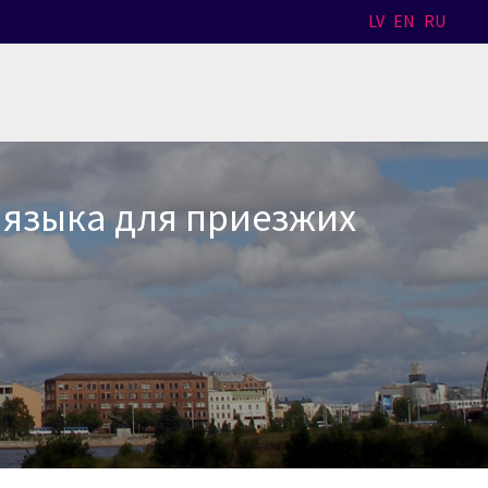
LV
EN
RU
 языка для приезжих