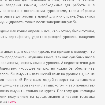
ки владения языком, необходимые для работы и в
ь контакты с остальными курсантами, таким образом
е опыта для жизни в новой для них стране. Участники
муницировать также после завершения учебы.
дине или конце апреля, и все, кто к этому были готовы,
чить сертификат, удостоверяющий уровень владения
ы анкеты для оценки курсов, мы пришли к выводу, что
ть продолжить изучение языка, так как «учебных часов
варивать», «знать язык на уровень А недостаточно для
обществе», «хорошее начало, но нужно бы обеспечить
отелось бы выучить латышский язык на уровне С1, но не
нтов пишет: «В Риге мало людей говорят на латышском
гу улучшить свои знания латышского», и это полностью
можно выучить только на курсах. Поэтому для команды
ени полученные на курсах знания и навыки госязыка
изни.
Foto