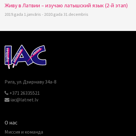
Живу в Латвии – изучаю латышский язык (2-й этап)
2019.gada 1.janvāris - 2020.gada 31.decembris
Рига, ул. Дзирнаву 34a-8
+371 26335521
iac@latnet.lv
О нас
Миссия и команда