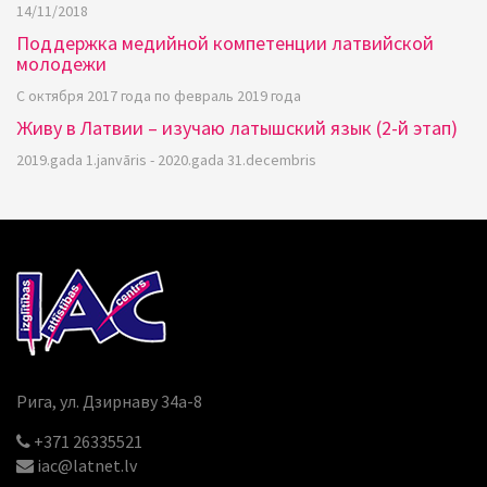
14/11/2018
Поддержка медийной компетенции латвийской
молодежи
С октября 2017 года по февраль 2019 года
Живу в Латвии – изучаю латышский язык (2-й этап)
2019.gada 1.janvāris - 2020.gada 31.decembris
Рига, ул. Дзирнаву 34a-8
+371 26335521
iac@latnet.lv