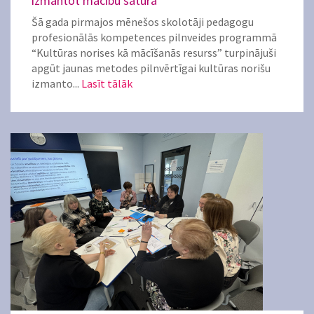
izmantot mācību saturā
Šā gada pirmajos mēnešos skolotāji pedagogu
profesionālās kompetences pilnveides programmā
“Kultūras norises kā mācīšanās resurss” turpinājuši
apgūt jaunas metodes pilnvērtīgai kultūras norišu
izmanto...
Lasīt tālāk