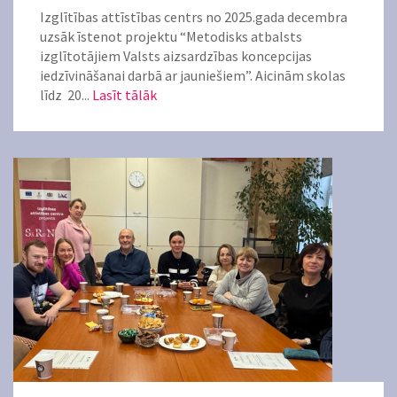
Izglītības attīstības centrs no 2025.gada decembra
uzsāk īstenot projektu “Metodisks atbalsts
izglītotājiem Valsts aizsardzības koncepcijas
iedzīvināšanai darbā ar jauniešiem”. Aicinām skolas
līdz 20...
Lasīt tālāk