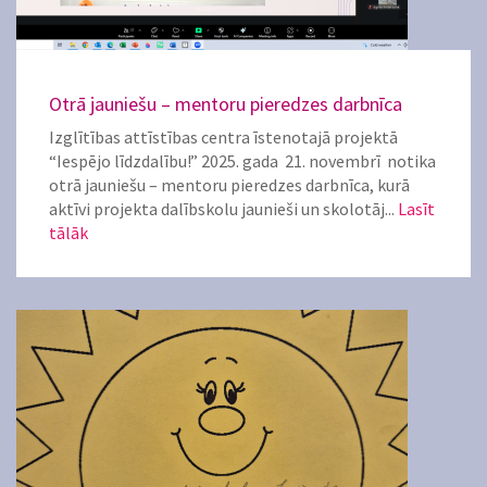
Otrā jauniešu – mentoru pieredzes darbnīca
Izglītības attīstības centra īstenotajā projektā
“Iespējo līdzdalību!” 2025. gada 21. novembrī notika
otrā jauniešu – mentoru pieredzes darbnīca, kurā
aktīvi projekta dalībskolu jaunieši un skolotāj...
Lasīt
tālāk