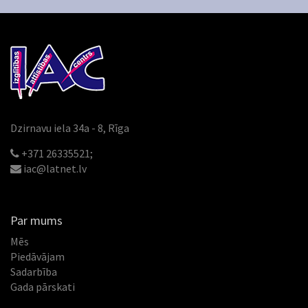
Dzirnavu iela 34a - 8, Rīga
+371 26335521;
iac@latnet.lv
Par mums
Mēs
Piedāvājam
Sadarbība
Gada pārskati