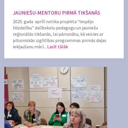
JAUNIEŠU-MENTORU PIRMĀ TIKŠANĀS
2025. gada aprīlī notika projekta “Iespējo
līdzdalību” dalībskolu pedagogu un jauniešu
reģionālās tikšanās, lai pārrunātu, kā veicies ar
pilsoniskās izglītības programmas pirmās daļas
iekļaušanu mācī...
Lasīt tālāk