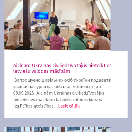
Aicinām Ukrainas civiliedzīvotājus pieteikties
latviešu valodas mācībām
Запрошуємо цивільних осіб України подавати
заявки на курси латвійської мови освіти з
08.09.2025. Aicinām Ukrainas civiliedzīvotājus
pieteikties mācībām latviešu valodas kursos
Izglītības attīstības ...
Lasīt tālāk