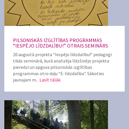
PILSONISKĀS IZGLĪTĪBAS PROGRAMMAS
“IESPĒJO LĪDZDALĪBU!” OTRAIS SEMINĀRS
20.augustā projekta “Iespējo līdzdalību!” pedagogi
tikās seminārā, kurā analizēja līdzšinējo projekta
pieredzi un apguva pilsoniskās izglītības
programmas otro daļu “E-līdzdalība”. Sākoties
jaunajam m...
Lasīt tālāk