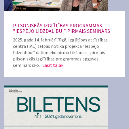
PILSONISKĀS IZGLĪTĪBAS PROGRAMMAS
“IESPĒJO LĪDZDALĪBU!” PIRMAIS SEMINĀRS
2025. gada 14. februārī Rīgā, Izglītības attīstības
centra (IAC) telpās notika projekta “Iespējo
līdzdalību!” dalībnieku pirmā tikšanās - pirmais
pilsoniskās izglītības programmas apguves
seminārs sko...
Lasīt tālāk