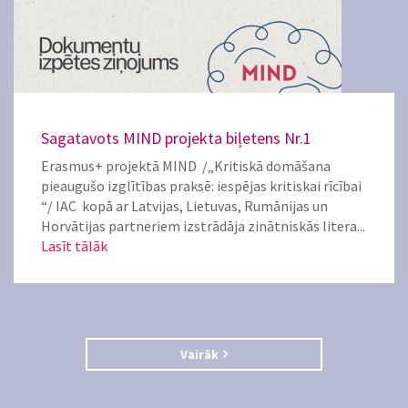
Sagatavots MIND projekta biļetens Nr.1
Erasmus+ projektā MIND /„Kritiskā domāšana
pieaugušo izglītības praksē: iespējas kritiskai rīcībai
“/ IAC kopā ar Latvijas, Lietuvas, Rumānijas un
Horvātijas partneriem izstrādāja zinātniskās litera...
Lasīt tālāk
Vairāk