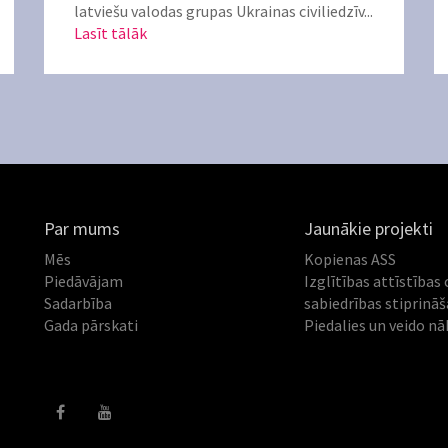
latviešu valodas grupas Ukrainas civiliedzīv...
Lasīt tālāk
Par mums
Jaunākie projekti
Mēs
Kopienas ASS
Piedāvājam
Izglītības attīstības 
Sadarbība
sabiedrības stiprinā
Gada pārskati
Piedalies un veido nā