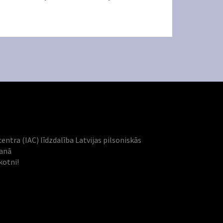
centra (IAC) līdzdalība Latvijas pilsoniskās
šanā
kotni!