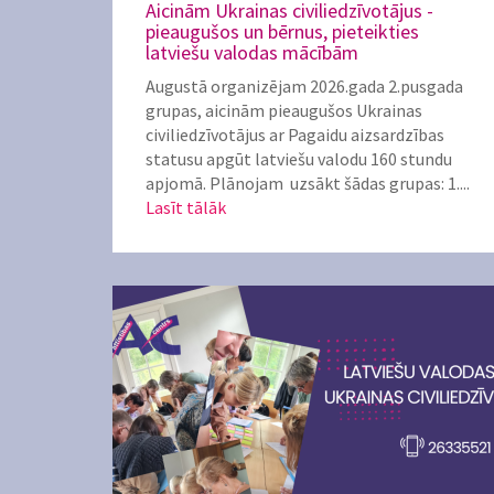
Aicinām Ukrainas civiliedzīvotājus -
pieaugušos un bērnus, pieteikties
latviešu valodas mācībām
Augustā organizējam 2026.gada 2.pusgada
grupas, aicinām pieaugušos Ukrainas
civiliedzīvotājus ar Pagaidu aizsardzības
statusu apgūt latviešu valodu 160 stundu
apjomā. Plānojam uzsākt šādas grupas: 1....
Lasīt tālāk