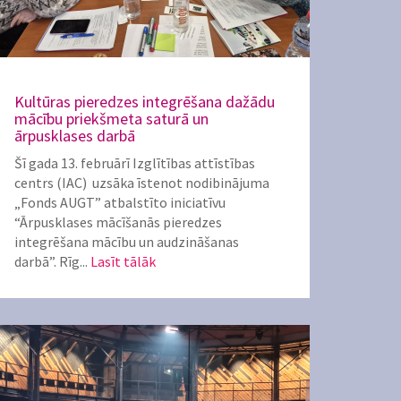
Kultūras pieredzes integrēšana dažādu
mācību priekšmeta saturā un
ārpusklases darbā
Šī gada 13. februārī Izglītības attīstības
centrs (IAC) uzsāka īstenot nodibinājuma
„Fonds AUGT” atbalstīto iniciatīvu
“Ārpusklases mācīšanās pieredzes
integrēšana mācību un audzināšanas
darbā”. Rīg...
Lasīt tālāk