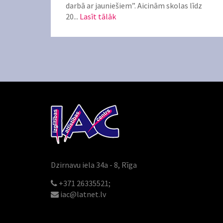
darbā ar jauniešiem”. Aicinām skolas līdz
20...
Lasīt tālāk
Dzirnavu iela 34a - 8, Rīga
+371 26335521;
iac@latnet.lv