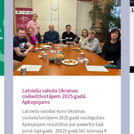
Latviešu valoda Ukrainas
civiliedzīvotājiem 2025.gadā.
Apkopojums
Latviešu valodas kursi Ukrainas
civiliedzīvotājiem 2025.gadā noslēgušies.
Apkopojam rezultātus par padarīto šajā
jomā šajā gadā. 20025 gadā IAC īstenoja 9