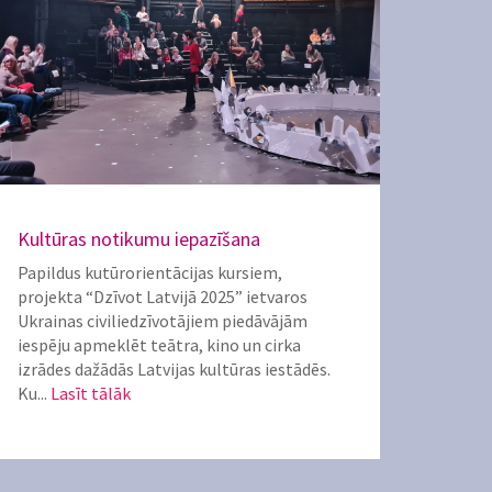
Kultūras notikumu iepazīšana
Papildus kutūrorientācijas kursiem,
projekta “Dzīvot Latvijā 2025” ietvaros
Ukrainas civiliedzīvotājiem piedāvājām
iespēju apmeklēt teātra, kino un cirka
izrādes dažādās Latvijas kultūras iestādēs.
Ku...
Lasīt tālāk