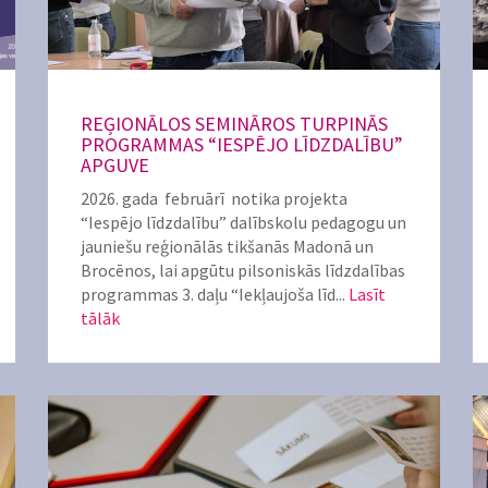
REĢIONĀLOS SEMINĀROS TURPINĀS
PROGRAMMAS “IESPĒJO LĪDZDALĪBU”
APGUVE
2026. gada februārī notika projekta
“Iespējo līdzdalību” dalībskolu pedagogu un
jauniešu reģionālās tikšanās Madonā un
Brocēnos, lai apgūtu pilsoniskās līdzdalības
programmas 3. daļu “Iekļaujoša līd...
Lasīt
tālāk