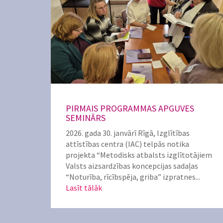
PIRMAIS PROGRAMMAS APGUVES
SEMINĀRS
2026. gada 30. janvārī Rīgā, Izglītības
attīstības centra (IAC) telpās notika
projekta “Metodisks atbalsts izglītotājiem
Valsts aizsardzības koncepcijas sadaļas
“Noturība, rīcībspēja, griba” izpratnes...
Lasīt tālāk