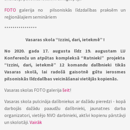
FOTO
galerija no pilsoniskās līdzdalības praksēm un
reģionālajiem semināriem
****************
Vasaras skola “Izzini, dari, ietekmē” !
No 2020. gada 17. augusta līdz 19. augustam LU
Konferenču un atpūtas kompleksā “Ratnieki” projekta
“Izzini, dari, ietekmē” 12 komandu dalībnieki tikās
Vasaras skolā, lai radošā gaisotnē gūtu ierosmes
pilsoniskās līdzdalības veicināšanai vietējās kopienās.
Vasaras skolas FOTO galerija
šeit
!
Vasaras skola pulcināja dalībniekus ar dažādu pieredzi - kopā
darbojās dažādu paaudžu dalībnieki, jaunatnes darba
organizatori, vietējo NVO darbinieki, aktīvi kopienu pārstāvji
un skolotāji.
Vairāk