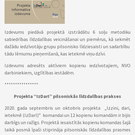
Izdevums piedāvā projektā izstrādātu 6 soļu metodiku
sabiedrības līdzdalības veicināšanai un piemērus, kā sekmēt
dažādu iedzīvotāju grupu pilsonisko līdziesaisti un sadarbību
tādu lēmumu pieņemšanā, kas ietekmē viņu dzīvi.
Izdevums adresēts aktīviem kopienu iedzīvotajiem, NVO
darbiniekiem, izglītības iestādēm.
****************
Projekta “IzDarI” pilsoniskās līdzdalības prakses
2020. gada septembris un oktobris projekta „Izzini, dari,
ietekmē (IzDarI)” komandai un 12 kopienu komandām ir bijis
darbīgs un ražīgs. Projektā iesaistītās kopienu komandas šajā
laikā posmā īpaši stiprināja pilsoniskās līdzdalības prasmes