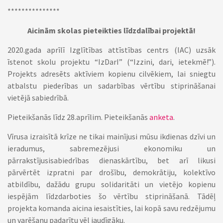
***************
Aicinām skolas pieteikties līdzdalībai projektā!
2020.gada aprīlī Izglītības attīstības centrs (IAC) uzsāk
īstenot skolu projektu “IzDarI” (“Izzini, dari, ietekmē!”).
Projekts adresēts aktīviem kopienu cilvēkiem, lai sniegtu
atbalstu piederības un sadarbības vērtību stiprināšanai
vietējā sabiedrībā.
Pieteikšanās līdz 28.aprīlim. Pieteikšanās
anketa
.
Vīrusa izraisītā krīze ne tikai mainījusi mūsu ikdienas dzīvi un
ieradumus, sabremezējusi ekonomiku un
pārrakstījusisabiedrības dienaskārtību, bet arī likusi
pārvērtēt izpratni par drošību, demokrātiju, kolektīvo
atbildību, dažādu grupu solidaritāti un vietējo kopienu
iespējām līdzdarboties šo vērtību stiprināšanā. Tādēļ
projekta komanda aicina iesaistīties, lai kopā savu redzējumu
un varēšanu padarītu vēl jaudīgāku.