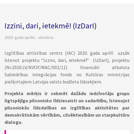
Izzini, dari, ietekmē! (IzDarI)
2020. gada aprīlis - oktobris
Izglītības attīstības centrs (IAC) 2020. gada aprīlī uzsāk
īstenot projektu “Izzini, dari, ietekmē!” (IzDarI), projektu
(Nr.2020.LV/NVOF/MAC/002/11) finansiāli atbalsta
Sabiedrības integrācijas fonds no Kultūras ministrijas
piešķirtajiem Latvijas valsts budžeta līdzekļiem.
Projekta mērķis ir sekmēt dažādu iedzīvotāju grupu
ilgtspējīgu pilsonisko līdziesaisti un sadarbību, īstenojot
pilsoniskās līdzdalības un izglītības aktivitātes par
demokrātiskām vērtībām, cilvēktiesībām un starpkultūru
dialogu.