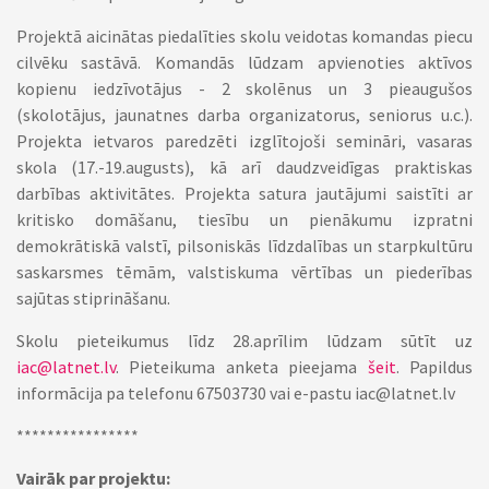
Projektā aicinātas piedalīties skolu veidotas komandas piecu
cilvēku sastāvā. Komandās lūdzam apvienoties aktīvos
kopienu iedzīvotājus - 2 skolēnus un 3 pieaugušos
(skolotājus, jaunatnes darba organizatorus, seniorus u.c.).
Projekta ietvaros paredzēti izglītojoši semināri, vasaras
skola (17.-19.augusts), kā arī daudzveidīgas praktiskas
darbības aktivitātes. Projekta satura jautājumi saistīti ar
kritisko domāšanu, tiesību un pienākumu izpratni
demokrātiskā valstī, pilsoniskās līdzdalības un starpkultūru
saskarsmes tēmām, valstiskuma vērtības un piederības
sajūtas stiprināšanu.
Skolu pieteikumus līdz 28.aprīlim lūdzam sūtīt uz
iac@latnet.lv
. Pieteikuma anketa pieejama
šeit
. Papildus
informācija pa telefonu 67503730 vai e-pastu iac@latnet.lv
****************
Vairāk par projektu: