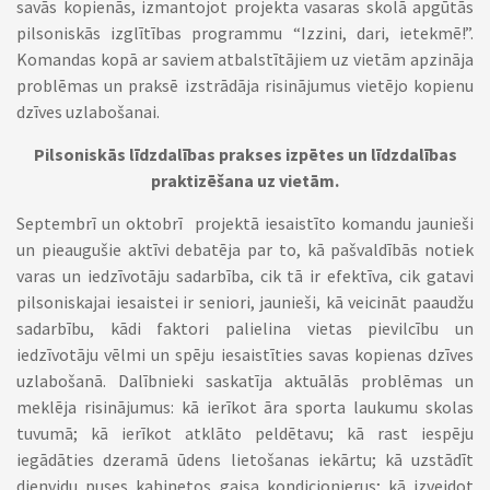
savās kopienās, izmantojot projekta vasaras skolā apgūtās
pilsoniskās izglītības programmu “Izzini, dari, ietekmē!”.
Komandas kopā ar saviem atbalstītājiem uz vietām apzināja
problēmas un praksē izstrādāja risinājumus vietējo kopienu
dzīves uzlabošanai.
Pilsoniskās līdzdalības prakses izpētes un līdzdalības
praktizēšana uz vietām.
Septembrī un oktobrī projektā iesaistīto komandu jaunieši
un pieaugušie aktīvi debatēja par to, kā pašvaldībās notiek
varas un iedzīvotāju sadarbība, cik tā ir efektīva, cik gatavi
pilsoniskajai iesaistei ir seniori, jaunieši, kā veicināt paaudžu
sadarbību, kādi faktori palielina vietas pievilcību un
iedzīvotāju vēlmi un spēju iesaistīties savas kopienas dzīves
uzlabošanā. Dalībnieki saskatīja aktuālās problēmas un
meklēja risinājumus: kā ierīkot āra sporta laukumu skolas
tuvumā; kā ierīkot atklāto peldētavu; kā rast iespēju
iegādāties dzeramā ūdens lietošanas iekārtu; kā uzstādīt
dienvidu puses kabinetos gaisa kondicionierus; kā izveidot