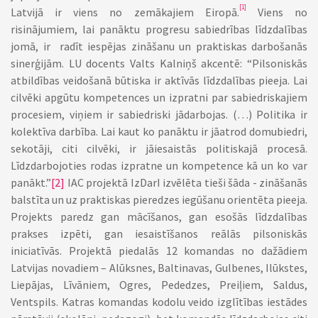
[1]
Latvijā ir viens no zemākajiem Eiropā.
Viens no
risinājumiem, lai panāktu progresu sabiedrības līdzdalības
jomā, ir radīt iespējas zināšanu un praktiskas darbošanās
sinerģijām. LU docents Valts Kalniņš akcentē: “Pilsoniskās
atbildības veidošanā būtiska ir aktīvās līdzdalības pieeja. Lai
cilvēki apgūtu kompetences un izpratni par sabiedriskajiem
procesiem, viņiem ir sabiedriski jādarbojas. (…) Politika ir
kolektīva darbība. Lai kaut ko panāktu ir jāatrod domubiedri,
sekotāji, citi cilvēki, ir jāiesaistās politiskajā procesā.
Līdzdarbojoties rodas izpratne un kompetence kā un ko var
panākt.”
[2]
IAC projektā IzDarI izvēlēta tieši šāda - zināšanās
balstīta un uz praktiskas pieredzes iegūšanu orientēta pieeja.
Projekts paredz gan mācīšanos, gan esošās līdzdalības
prakses izpēti, gan iesaistīšanos reālās pilsoniskās
iniciatīvās. Projektā piedalās 12 komandas no dažādiem
Latvijas novadiem – Alūksnes, Baltinavas, Gulbenes, Ilūkstes,
Liepājas, Līvāniem, Ogres, Pededzes, Preiļiem, Saldus,
Ventspils. Katras komandas kodolu veido izglītības iestādes