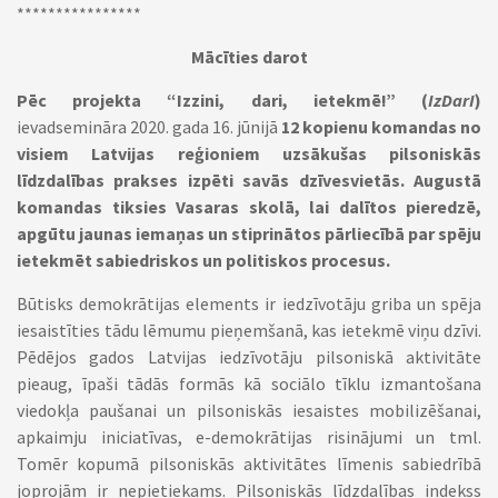
****************
Mācīties darot
Pēc projekta “Izzini, dari, ietekmē!” (
IzDarI
)
ievadsemināra 2020. gada 16. jūnijā
12 kopienu komandas no
visiem Latvijas reģioniem uzsākušas pilsoniskās
līdzdalības prakses izpēti savās dzīvesvietās. Augustā
komandas tiksies Vasaras skolā, lai dalītos pieredzē,
apgūtu jaunas iemaņas un stiprinātos pārliecībā par spēju
ietekmēt sabiedriskos un politiskos procesus.
Būtisks demokrātijas elements ir iedzīvotāju griba un spēja
iesaistīties tādu lēmumu pieņemšanā, kas ietekmē viņu dzīvi.
Pēdējos gados Latvijas iedzīvotāju pilsoniskā aktivitāte
pieaug, īpaši tādās formās kā sociālo tīklu izmantošana
viedokļa paušanai un pilsoniskās iesaistes mobilizēšanai,
apkaimju iniciatīvas, e-demokrātijas risinājumi un tml.
Tomēr kopumā pilsoniskās aktivitātes līmenis sabiedrībā
joprojām ir nepietiekams. Pilsoniskās līdzdalības indekss