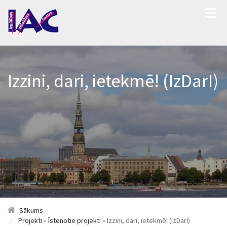
Izzini, dari, ietekmē! (IzDarI)
Sākums
Projekti
»
Īstenotie projekti
» Izzini, dari, ietekmē! (IzDarI)