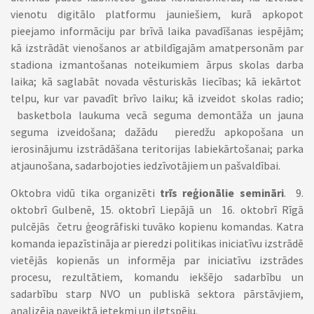
vienotu digitālo platformu jauniešiem, kurā apkopot
pieejamo informāciju par brīvā laika pavadīšanas iespējām;
kā izstrādāt vienošanos ar atbildīgajām amatpersonām par
stadiona izmantošanas noteikumiem ārpus skolas darba
laika; kā saglabāt novada vēsturiskās liecības; kā iekārtot
telpu, kur var pavadīt brīvo laiku; kā izveidot skolas radio;
basketbola laukuma vecā seguma demontāža un jauna
seguma izveidošana; dažādu pieredžu apkopošana un
ierosinājumu izstrādāšana teritorijas labiekārtošanai; parka
atjaunošana, sadarbojoties iedzīvotājiem un pašvaldībai.
Oktobra vidū tika organizēti
trīs reģionālie semināri
. 9.
oktobrī Gulbenē, 15. oktobrī Liepājā un 16. oktobrī Rīgā
pulcējās četru ģeogrāfiski tuvāko kopienu komandas. Katra
komanda iepazīstināja ar pieredzi politikas iniciatīvu izstrādē
vietējās kopienās un informēja par iniciatīvu izstrādes
procesu, rezultātiem, komandu iekšējo sadarbību un
sadarbību starp NVO un publiskā sektora pārstāvjiem,
analizēja paveiktā ietekmi un ilgtspēju.