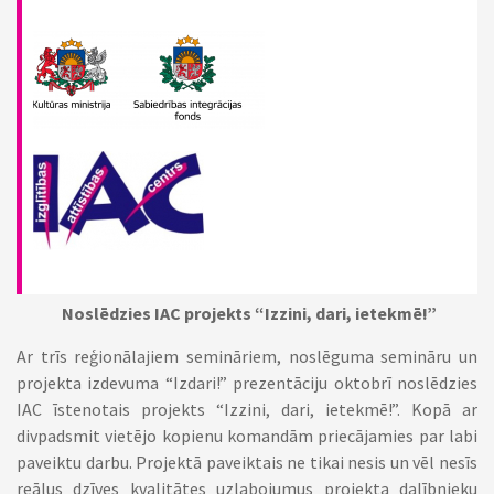
Noslēdzies IAC projekts “Izzini, dari, ietekmē!”
Ar trīs reģionālajiem semināriem, noslēguma semināru un
projekta izdevuma “Izdari!” prezentāciju oktobrī noslēdzies
IAC īstenotais projekts “Izzini, dari, ietekmē!”. Kopā ar
divpadsmit vietējo kopienu komandām priecājamies par labi
paveiktu darbu. Projektā paveiktais ne tikai nesis un vēl nesīs
reālus dzīves kvalitātes uzlabojumus projekta dalībnieku