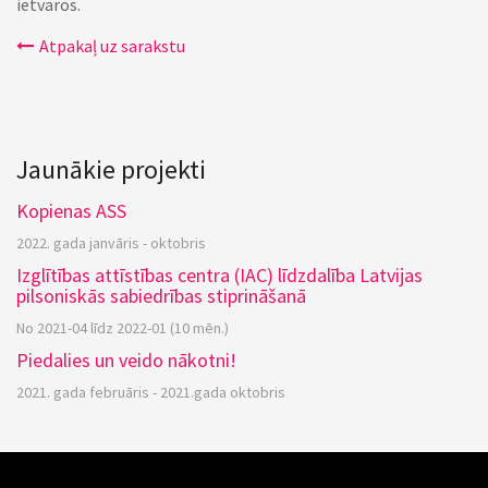
ietvaros.
Atpakaļ uz sarakstu
Jaunākie projekti
Kopienas ASS
2022. gada janvāris - oktobris
Izglītības attīstības centra (IAC) līdzdalība Latvijas
pilsoniskās sabiedrības stiprināšanā
No 2021-04 līdz 2022-01 (10 mēn.)
Piedalies un veido nākotni!
2021. gada februāris - 2021.gada oktobris