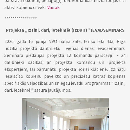
pārstāvji (skolēni, pedagogi), bet komandās līdzdarbojas citi
aktīvi kopienu cilvēki.
Vairāk
****************
Projekta „Izzini, dari, ietekmē! (IzDarI)” IEVADSEMINĀRS
2020. gada 16. jūnijā NVO nama zālē, Ieriķu ielā 43a, Rīgā
notika projekta dalībnieku vienas dienas ievadseminārs.
Seminārā piedalījās projekta 12 komandu pārstāvji - 24
dalībnieki satikās ar projekta komandu un projekta
ekspertiem, lai pārrunātu projekta norisi klātienē, izzinātu
iesaistīto kopienu paveikto un precizētu katras kopienas
specifiskās vajadzības un sniegtu ievadu programmas “Izzini,
dari, ietekmē!” satura jautājumos.