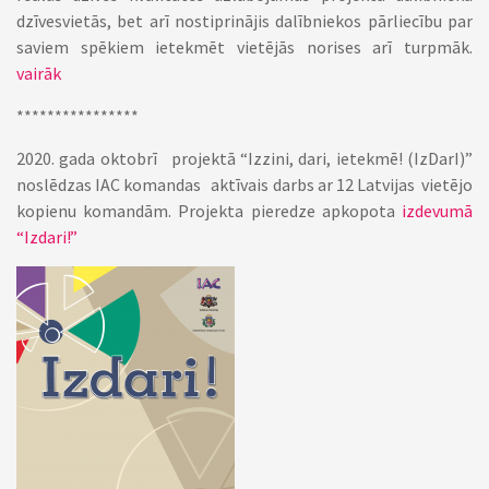
dzīvesvietās, bet arī nostiprinājis dalībniekos pārliecību par
saviem spēkiem ietekmēt vietējās norises arī turpmāk.
vairāk
****************
2020. gada oktobrī projektā “Izzini, dari, ietekmē! (IzDarI)”
noslēdzas IAC komandas aktīvais darbs ar 12 Latvijas vietējo
kopienu komandām. Projekta pieredze apkopota
izdevumā
“Izdari!”