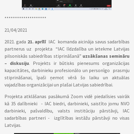
********************
21/04/2021
2021. gada
21. aprīlī
IAC komanda aicināja savus sadarbības
partnerus uz projekta “IAC līdzdalība un ietekme Latvijas
pilsoniskās sabiedrības stiprināšanā”
uzsākšanas semināru
– diskusiju
. Projekts ir būtisks pienesums organizācijas
kapacitātes, darbinieku profesionālo un personīgo prasmju
stiprināšanai, īpaši ņemot vērā šo laiku un aktuālas
vajadzības organizācijai un plašai Latvijas sabiedrībai.
Projekta atklāšanas pasākumā Zoom vidē piedalīsies vairāk
kā 35 dalībnieki - IAC biedri, darbinieki, saistīto jomu NVO
darbinieki, pašvaldību, valsts institūciju pārstāvji, IAC
sadarbības partneri - izglītības iestāžu pārstāvji no visas
Latvijas.