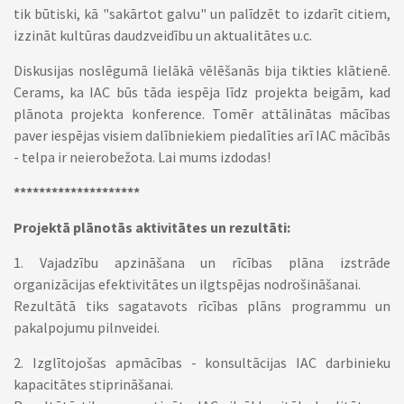
tik būtiski, kā "sakārtot galvu" un palīdzēt to izdarīt citiem,
izzināt kultūras daudzveidību un aktualitātes u.c.
Diskusijas noslēgumā lielākā vēlēšanās bija tikties klātienē.
Cerams, ka IAC būs tāda iespēja līdz projekta beigām, kad
plānota projekta konference. Tomēr attālinātas mācības
paver iespējas visiem dalībniekiem piedalīties arī IAC mācībās
- telpa ir neierobežota. Lai mums izdodas!
********************
Projektā plānotās aktivitātes un rezultāti:
1. Vajadzību apzināšana un rīcības plāna izstrāde
organizācijas efektivitātes un ilgtspējas nodrošināšanai.
Rezultātā tiks sagatavots rīcības plāns programmu un
pakalpojumu pilnveidei.
2. Izglītojošas apmācības - konsultācijas IAC darbinieku
kapacitātes stiprināšanai.