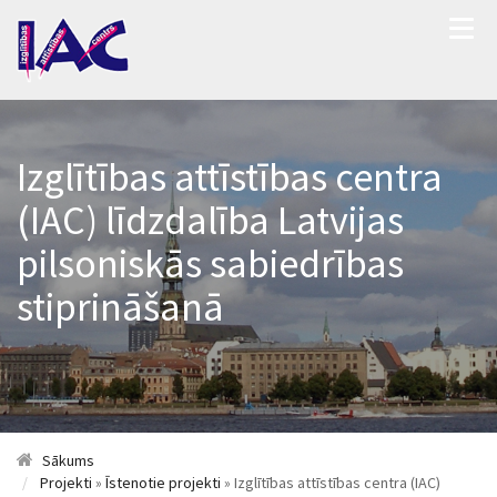
Izglītības attīstības centra
(IAC) līdzdalība Latvijas
pilsoniskās sabiedrības
stiprināšanā
Sākums
Projekti
»
Īstenotie projekti
» Izglītības attīstības centra (IAC)