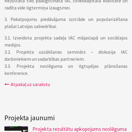
Rezultātā tiks paaugstināta IAC cilvēkkapitāla kvalitāte un
radīta vide ilgtermiņa izaugsmei.
3. Pakalpojumu piedāvājuma izstrāde un popularizēšana
plašai Latvijas sabiedrībai.
3.1. Izveidota projekta sadaļa IAC mājaslapā un sociālajos
medijos.
3.2. Projekta uzsākšanas seminārs – diskusija IAC
darbiniekiem un sadarbības partneriem.
3.3. Projekta noslēguma un ilgtspējas plānošanas
konference.
Atpakaļ uz sarakstu
Projekta jaunumi
Projekta rezultātu apkopojums noslēguma