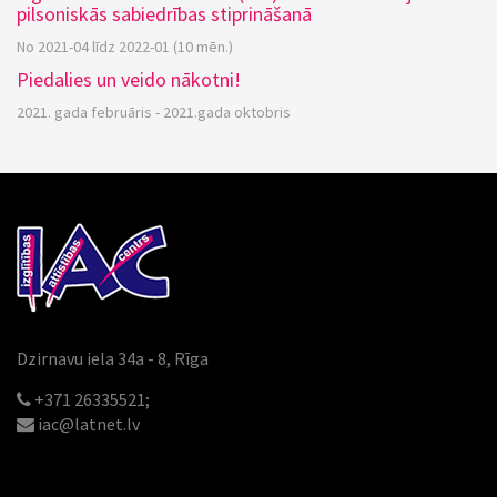
pilsoniskās sabiedrības stiprināšanā
No 2021-04 līdz 2022-01 (10 mēn.)
Piedalies un veido nākotni!
2021. gada februāris - 2021.gada oktobris
Dzirnavu iela 34a - 8, Rīga
+371 26335521;
iac@latnet.lv