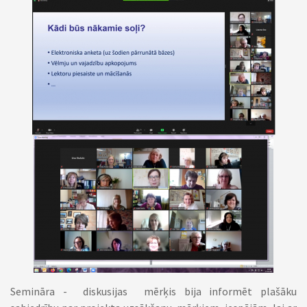
Semināra - diskusijas mērķis bija informēt plašāku