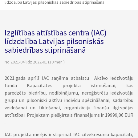
līdzdalība Latvijas pilsoniskās sabiedrības stiprināšanā
Izglītības attīstības centra (IAC)
līdzdalība Latvijas pilsoniskās
sabiedrības stiprināšanā
No 2021-04 līdz 2022-01 (10 mēn.)
2021.gada aprīlī IAC saņēma atbalstu Aktīvo iedzīvotāju
fonda Kapacitātes projekta īstenošanai, kas
paredzēts biedrību, nodibinājumu, nereģistrētu iedzīvotāju
grupu un pilsoniski aktīvu indivīdu spēcināšanai, sadarbību
veidošanai un tīklošanai, organizāciju finanšu ilgtspējas
attīstībai. Projektam piešķirtais finansējums ir 19999,06 EUR
.
IAC projekta mērķis ir stiprināt IAC cilvēkresursu kapacitāti,