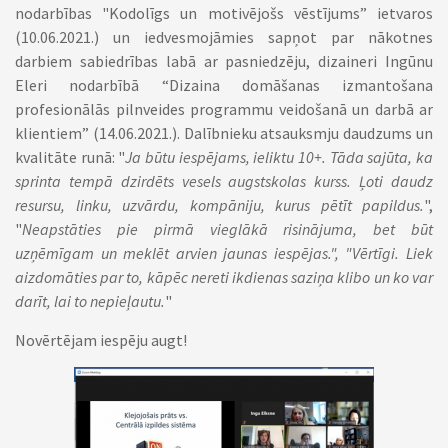
nodarbības "Kodolīgs un motivējošs vēstījums” ietvaros
(10.06.2021.) un iedvesmojāmies sapņot par nākotnes
darbiem sabiedrības labā ar pasniedzēju, dizaineri Ingūnu
Eleri nodarbībā “Dizaina domāšanas izmantošana
profesionālās pilnveides programmu veidošanā un darbā ar
klientiem” (14.06.2021.). Dalībnieku atsauksmju daudzums un
kvalitāte runā: "
Ja būtu iespējams, ieliktu 10+. Tāda sajūta, ka
sprinta tempā dzirdēts vesels augstskolas kurss. Ļoti daudz
resursu, linku, uzvārdu, kompāniju, kurus pētīt papildus.
",
"
Neapstāties pie pirmā vieglākā risinājuma, bet būt
uzņēmīgam un meklēt arvien jaunas iespējas.", "Vērtīgi. Liek
aizdomāties par to, kāpēc nereti ikdienas saziņa klibo un ko var
darīt, lai to nepieļautu.
"
Novērtējam iespēju augt!