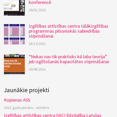
konferencē
26/01/2022
Izglītības attīstības centra tālākizglītības
programmas pilsoniskās sabiedrības
stiprināšanai
28/12/2021
“Nekas nav tik praktisks kā laba teorija”
jeb izglītošanās kapacitātes stiprināšanai
20/08/2021
Jaunākie projekti
Kopienas ASS
2022. gada janvāris - oktobris
Izglītības attīstības centra (IAC) līdzdalība Latvijas