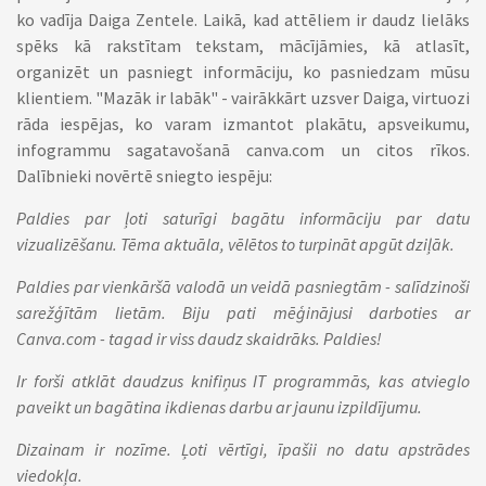
ko vadīja Daiga Zentele. Laikā, kad attēliem ir daudz lielāks
spēks kā rakstītam tekstam, mācījāmies, kā atlasīt,
organizēt un pasniegt informāciju, ko pasniedzam mūsu
klientiem. "Mazāk ir labāk" - vairākkārt uzsver Daiga, virtuozi
rāda iespējas, ko varam izmantot plakātu, apsveikumu,
infogrammu sagatavošanā canva.com un citos rīkos.
Dalībnieki novērtē sniegto iespēju:
Paldies par ļoti saturīgi bagātu informāciju par datu
vizualizēšanu. Tēma aktuāla, vēlētos to turpināt apgūt dziļāk.
Paldies par vienkāršā valodā un veidā pasniegtām - salīdzinoši
sarežģītām lietām. Biju pati mēģinājusi darboties ar
Canva.com - tagad ir viss daudz skaidrāks. Paldies!
Ir forši atklāt daudzus knifiņus IT programmās, kas atvieglo
paveikt un bagātina ikdienas darbu ar jaunu izpildījumu.
Dizainam ir nozīme. Ļoti vērtīgi, īpašii no datu apstrādes
viedokļa.