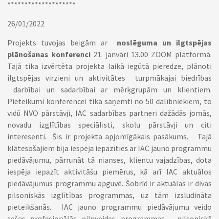
********************
26/01/2022
Projekts tuvojas beigām ar
noslēguma un ilgtspējas
plānošanas konferenci
21. janvāri 13.00 ZOOM platformā.
Tajā tika izvērtēta projekta laikā iegūtā pieredze, plānoti
ilgtspējas virzieni un aktivitātes turpmākajai biedrības
darbībai un sadarbībai ar mērķgrupām un klientiem.
Pieteikumi konferencei tika saņemti no 50 dalībniekiem, to
vidū NVO pārstāvji, IAC sadarbības partneri dažādās jomās,
novadu izglītības speciālisti, skolu pārstāvji un citi
interesenti. Šis ir projekta apjomīgākais pasākums. Tajā
klātesošajiem bija iespēja iepazīties ar IAC jauno programmu
piedāvājumu, pārrunāt tā nianses, klientu vajadzības, dota
iespēja iepazīt aktivitāšu piemērus, kā arī IAC aktuālos
piedāvājumus programmu apguvē. Šobrīd ir aktuālas ir divas
pilsoniskās izglītības programmas, uz tām izsludināta
pieteikšanās. IAC jauno programmu piedāvājumu veido
sešas profesionālās pilnveides programmas - pilsoniskā