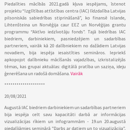
Piedalīties mācībās 2021.gadā kļuva iespējams, īstenot
projektu “Izglītības attīstības centra (IAC) līdzdalība Latvijas
pilsoniskās sabiedrības stiprināšanā”, ko
finansē Islande,
Lihtenšteina un Norvēģija
caur EEZ un Norvēģijas grantu
programmu “Aktīvo iedzīvotāju fonds"
. Tajā biedrības IAC
biedriem, darbiniekiem, pasniedzējiem un sadarbības
partneriem, vairāk kā 20 dalībniekiem no dažādiem Latvijas
novadiem, bija iespēja iesaistīties semināros. Iepriekš
apkopojot dalībnieku mācīšanās vajadzības, izkristalizējās
tēmas, kas grupai aktuālas: digitālā pratība un saziņa, ideju
ģenerēšana un radošā domāšana.
Vairāk
********************
20/08/2021
Augustā IAC biedriem darbiniekiem un sadarbības partneriem
bija iespēja celt savu kapacitāti darbā ar informācijas
vizualizācijas rīkiem un infogrammām - 19.un 20.augustā
piedalījāmies seminārā "Darbs ar datiem un to vizualizācija",