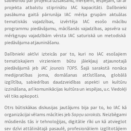
sabiedrību par projekta uzsākšanu, mērķiem, iespējām, lai ar
projekta atbalstu stiprinātu IAC kapacitāti. Dalībnieki
pasākuma gaitā pārrunāja IAC mērķa grupām aktuālas
tematiskās vajadzības, izvērtēja IAC esošo mācību
programmu piedāvājumu, mācīšanās vajadzības, apsvēra uz
mērķgrupu vajadzībām vērsta IAC saturiskā un metodiskā
piedāvājuma atjaunināšanu.
Dalībnieki aktīvi izteicās par to, kuri no IAC esošajiem
tematiskajiem virzieniem būtu jāiekļauj atjaunotajā
piedāvājumā jeb
IAC jaunais TOP5.
Šajā sarakstā nonāca
medijpratības joma, domāšanas attīstīšana, globālā
izglītība, sabiedrības daudzveidības aspekti un kultūru
izzināšana, arī komunikācijas kultūra un iespējas, u.c. Viedokļi
vēl tiks apkopoti.
Otrs būtiskākas diskusijas jautājums bija par to, ko IAC kā
organizācijai vēlams mācīties jeb
Sapņu saraksts.
Neizbēgami
mūsdienās tās ir tehnoloģijas, digitālie rīki un kā atvieglot
sev dzīvi attālinātajā pasaulē, profesionāliem izglītotājiem