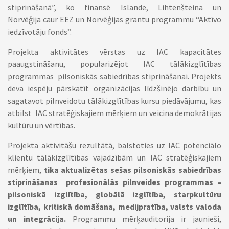
stiprināšanā”, ko finansē Islande, Lihtenšteina un
Norvēģija caur EEZ un Norvēģijas grantu programmu “Aktīvo
iedzīvotāju fonds”.
Projekta aktivitātes vērstas uz IAC kapacitātes
paaugstināšanu, popularizējot IAC tālākizglītības
programmas pilsoniskās sabiedrības stiprināšanai. Projekts
deva iespēju pārskatīt organizācijas līdzšinējo darbību un
sagatavot pilnveidotu tālākizglītības kursu piedāvājumu, kas
atbilst IAC stratēģiskajiem mērķiem un veicina demokrātijas
kultūru un vērtības.
Projekta aktivitāšu rezultātā, balstoties uz IAC potenciālo
klientu tālākizglītības vajadzībām un IAC stratēģiskajiem
mērķiem,
tika aktualizētas sešas pilsoniskās sabiedrības
stiprināšanas profesionālās pilnveides programmas –
pilsoniskā izglītība, globālā izglītība, starpkultūru
izglītība, kritiskā domāšana, medijpratība, valsts valoda
un integrācija.
Programmu mērķauditorija ir jaunieši,