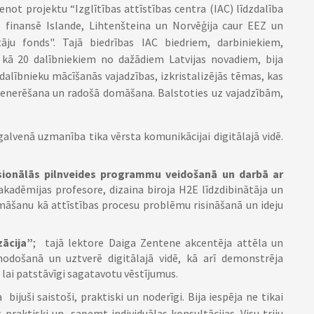
enot projektu “Izglītības attīstības centra (IAC) līdzdalība
ko
finansē Islande, Lihtenšteina un Norvēģija
caur EEZ un
āju fonds"
. Tajā biedrības IAC biedriem, darbiniekiem,
 kā 20 dalībniekiem no dažādiem Latvijas novadiem, bija
 dalībnieku mācīšanās vajadzības, izkristalizējās tēmas, kas
u ģenerēšana un radošā domāšana. Balstoties uz vajadzībām,
 galvenā uzmanība tika vērsta komunikācijai digitālajā vidē.
ionālās pilnveides programmu veidošanā un darbā ar
 akadēmijas profesore, dizaina biroja H2E līdzdibinātāja un
omāšanu kā attīstības procesu problēmu risināšanā un ideju
zācija”
; tajā lektore Daiga Zentene akcentēja attēla un
odošanā un uztverē digitālajā vidē, kā arī demonstrēja
 lai patstāvīgi sagatavotu vēstījumus.
juši saistoši, praktiski un noderīgi. Bija iespēja ne tikai
 praktiski un saņemt individuālas konsultācijas. Visu triju