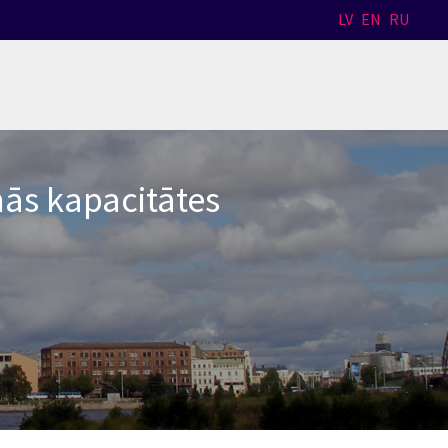
LV
EN
RU
anās kapacitātes