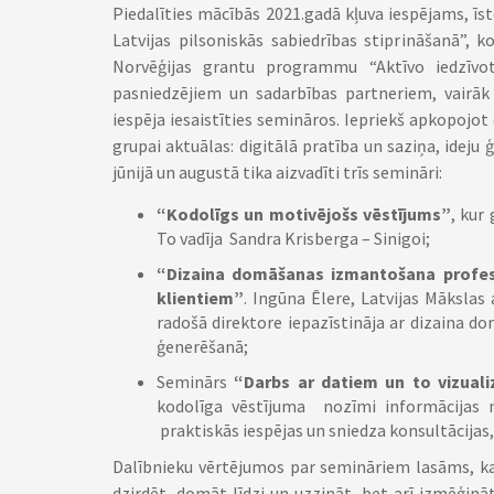
Piedalīties mācībās 2021.gadā kļuva iespējams, īst
Latvijas pilsoniskās sabiedrības stiprināšanā”, 
Norvēģijas grantu programmu “Aktīvo iedzīvot
pasniedzējiem un sadarbības partneriem, vairāk
iespēja iesaistīties semināros. Iepriekš apkopojot
grupai aktuālas: digitālā pratība un saziņa, idej
jūnijā un augustā tika aizvadīti trīs semināri:
“Kodolīgs un motivējošs vēstījums”
, kur
To vadīja Sandra Krisberga – Sinigoi;
“Dizaina domāšanas izmantošana profes
klientiem”
. Ingūna Ēlere, Latvijas Mākslas
radošā direktore iepazīstināja ar dizaina d
ģenerēšanā;
Seminārs
“Darbs ar datiem un to vizuali
kodolīga vēstījuma nozīmi informācijas n
praktiskās iespējas un sniedza konsultācijas,
Dalībnieku vērtējumos par semināriem lasāms, ka bi
dzirdēt, domāt līdzi un uzzināt, bet arī izmēģināt