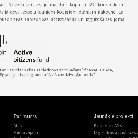
ksē. Novērtējam iesēju mācīties kopā ar IAC komandu un
cijā deva iespēju jauniem kopīgiem plāniem nākotnē. Lai
ilsoniskās sabiedrības attīstīšanas un izglītošanas jomā
a Latvijas pilsoniskās sabiedrības stiprināšanā
” finansē Islande,
vēģijas grantu programmu “Aktīvo iedzīvotāju fonds
”.
Par mums
Jaunākie projekti
Mēs
Kopienas ASS
Piedāvājam
Izglītības attīstības 