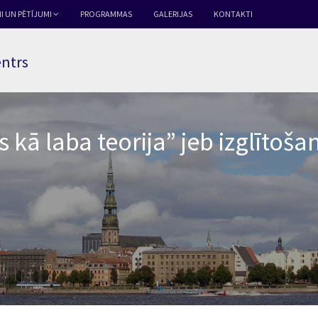
I UN PĒTĪJUMI
PROGRAMMAS
GALERIJAS
KONTAKTI
entrs
s kā laba teorija” jeb izglītoš