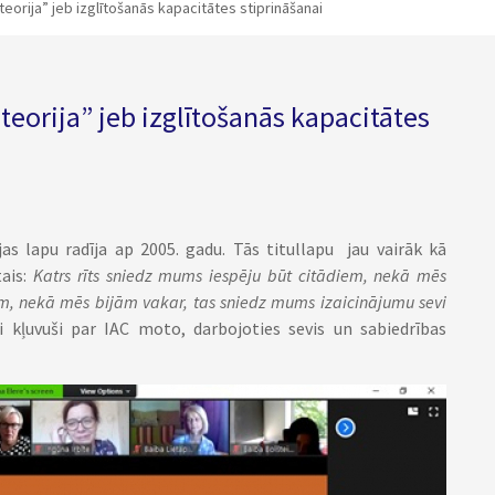
teorija” jeb izglītošanās kapacitātes stiprināšanai
 teorija” jeb izglītošanās kapacitātes
jas lapu radīja ap 2005. gadu. Tās titullapu jau vairāk kā
tais:
Katrs rīts sniedz mums iespēju būt citādiem, nekā mēs
m, nekā mēs bijām vakar, tas sniedz mums izaicinājumu sevi
di kļuvuši par IAC moto, darbojoties sevis un sabiedrības