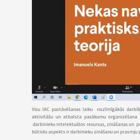
Visu IAC pastāvēšanas laiku nozīmīgākās darbī
aktivitāšu un atbalsta pasākumu organizēšana 
darbinieku intelektuālos resursus, zināšanas un p
būtisks aspekts ir darbinieku zināšanu un prasmju p