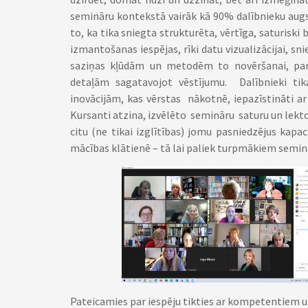
semināru kontekstā vairāk kā 90% dalībnieku augst
to, ka tika sniegta strukturēta, vērtīga, saturisk
izmantošanas iespējas, rīki datu vizualizācijai, s
saziņas kļūdām un metodēm to novēršanai, par 
detaļām sagatavojot vēstījumu. Dalībnieki tik
inovācijām, kas vērstas nākotnē, iepazīstināti a
Kursanti atzina, izvēlēto semināru saturu un lektor
citu (ne tikai izglītības) jomu pasniedzējus kapac
mācības klātienē – tā lai paliek turpmākiem semin
Pateicamies par iespēju tikties ar kompetentiem 