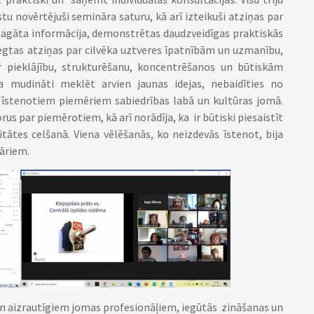
u novērtējuši semināra saturu, kā arī izteikuši atziņas par
i bagāta informācija, demonstrētas daudzveidīgas praktiskās
niegtas atziņas par cilvēka uztveres īpatnībām un uzmanību,
pieklājību, strukturēšanu, koncentrēšanos un būtiskām
a mudināti meklēt arvien jaunas idejas, nebaidīties no
r īstenotiem piemēriem sabiedrības labā un kultūras jomā.
us par piemērotiem, kā arī norādīja, ka ir būtiski piesaistīt
itātes celšanā. Viena vēlēšanās, ko neizdevās īstenot, bija
āriem.
un aizrautīgiem jomas profesionāļiem, iegūtās zināšanas un