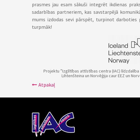
prasmes jau esam sākuši integrēt ikdienas pra
sadarbības partneriem, kas savstarpējā komunikā
mums izdodas sevi pārspēt, turpinot darboties p
turpmāk!
Projektu ”
Izglītības attīstības centra (IAC) līdzdalīb
Lihtenšteina un Norvēģija caur EEZ un Nor
Atpakaļ