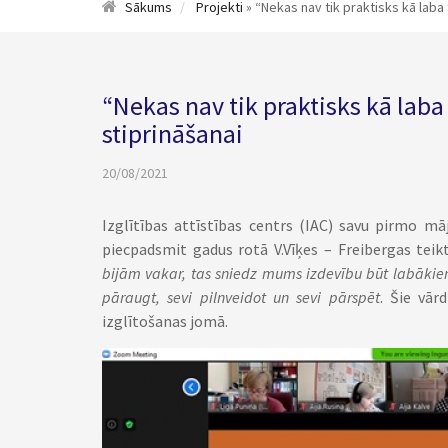
Sākums
Projekti
» “Nekas nav tik praktisks kā laba 
“Nekas nav tik praktisks kā laba
stiprināšanai
20/08/2021
Izglītības attīstības centrs (IAC) savu pirmo mā
piecpadsmit gadus rotā V.Vīķes – Freibergas teik
bijām vakar, tas sniedz mums izdevību būt labākie
pāraugt, sevi pilnveidot un sevi pārspēt
. Šie vār
izglītošanas jomā.