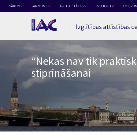
SĀKUMS
PAR MUMS
AKTUALITĀTES
PROJEKTI
IZDEVUM
Izglītības attīstības c
“Nekas nav tik praktisk
stiprināšanai