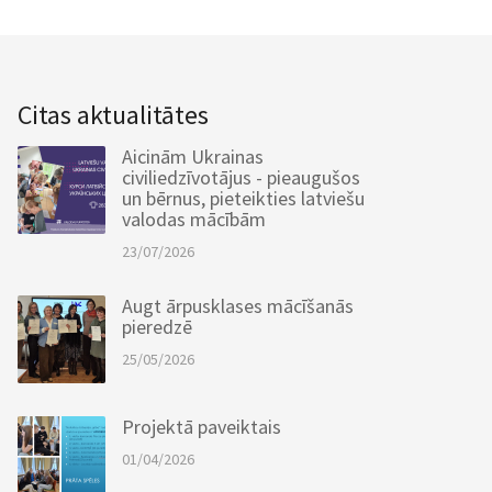
Citas aktualitātes
Aicinām Ukrainas
civiliedzīvotājus - pieaugušos
un bērnus, pieteikties latviešu
valodas mācībām
23/07/2026
Augt ārpusklases mācīšanās
pieredzē
25/05/2026
Projektā paveiktais
01/04/2026