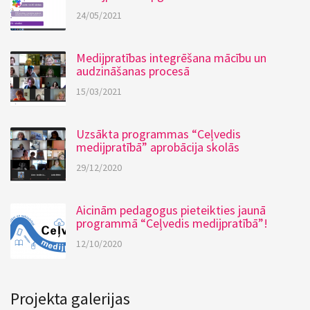
24/05/2021
Medijpratības integrēšana mācību un
audzināšanas procesā
15/03/2021
Uzsākta programmas “Ceļvedis
medijpratībā” aprobācija skolās
29/12/2020
Aicinām pedagogus pieteikties jaunā
programmā “Ceļvedis medijpratībā”!
12/10/2020
Projekta galerijas