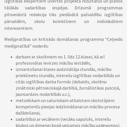
izglītības ekspertiem izvērtēs projekta rezultātus un plānos
tālākās sadarbības iespējas. Drīzumā programmas
pilnveidotā redakcija tiks piedāvātā pašvaldību izglītības
pārvaldēm, skolu kolektīviem un individuāliem
interesentiem.
Medijpratības un kritiskās domāšanas programma “Ceļvedis
medijpratībā” noderēs:
darbam ar skolēniem no 1. līdz 12.klasei, kā arī
profesionālas ievirzes mācību iestādēs,
izmantošanai klases audzinātāja stundās, mācību
priekšmetu stundās, interešu izglītības nodarbībās un
citās izglītības darba formās (debatēs, skolēnu
zinātniski pētnieciskajā darbībā, žurnālistikas pulciņā,
jaunsardzes nodarbībās u.c.),
metodiskam un saturiskam atbalstam skolotājiem
kompetenču pieejas iedzīvināšanai un mācību procesa
dažādošanai,
sadarbībai ar vecākiem (vecāku sapulcēs, interešu
klubos un ģimenei kopā veicamos mācību uzdevumos),