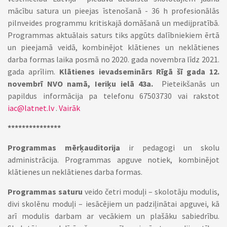
mācību satura un pieejas īstenošanā - 36 h profesionālās
pilnveides programmu kritiskajā domāšanā un medijpratībā.
Programmas aktuālais saturs tiks apgūts dalībniekiem ērtā
un pieejamā veidā, kombinējot klātienes un neklātienes
darba formas laika posmā no 2020. gada novembra līdz 2021.
gada aprīlim.
Klātienes ievadseminārs Rīgā šī gada 12.
novembrī NVO namā, Ieriķu ielā 43a.
Pieteikšanās un
papildus informācija pa telefonu 67503730 vai rakstot
iac@latnet.lv
.
Vairāk
***************
Programmas mērķauditorija
ir pedagogi un skolu
administrācija. Programmas apguve notiek, kombinējot
klātienes un neklātienes darba formas.
Programmas saturu
veido četri moduļi – skolotāju modulis,
divi skolēnu moduļi – iesācējiem un padziļinātai apguvei, kā
arī modulis darbam ar vecākiem un plašāku sabiedrību.