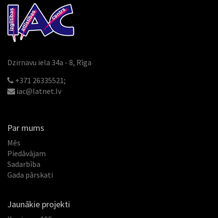
Dzirnavu iela 34a - 8, Rīga
+371 26335521;
iac@latnet.lv
Par mums
Mēs
Piedāvājam
Sadarbība
Gada pārskati
Jaunākie projekti