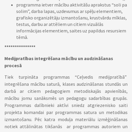
programma ietver mācību aktivitāšu aprakstus “soli pa
solim”, darba lapas, uzdevumus ar spēļu elementiem,
grafisko organizētāju izmantošanu, krustvārdu mīklas,
testus, darbu ar attēliem un citiem vizuālās
informācijas elementiem, saites uz papildus resursiem
tēmā.
***************
Medijpratības integrēšana mācību un audzināšanas
procesā
Tiek turpināta programmas “Ceļvedis medijpratībā”
integrēšana mācību saturā, klases audzināšanas stundās un
darbā ar citiem pedagogiem metodiskajās apvienībās,
mācību jomu sanāksmēs un pedagogu sadarbības grupās.
Programmas dalībnieki aktīvi sniedz atgriezenisko saiti
projekta komandai par programmas satura un metodikas
izmantošanu. Pēc katra moduļa materiālu izmēģināšanas
notiek attālinātas tikšanās ar programmas autoriem un