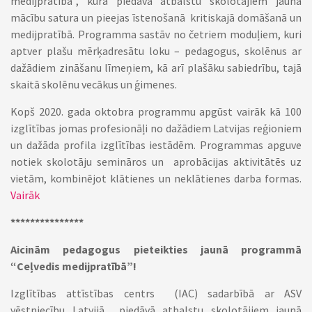
medijpratībā”, kura piedāvā atbalstu skolotājiem jaunā
mācību satura un pieejas īstenošanā kritiskajā domāšanā un
medijpratībā. Programma sastāv no četriem moduļiem, kuri
aptver plašu mērķadresātu loku – pedagogus, skolēnus ar
dažādiem zināšanu līmeņiem, kā arī plašāku sabiedrību, tajā
skaitā skolēnu vecākus un ģimenes.
Kopš 2020. gada oktobra programmu apgūst vairāk kā 100
izglītības jomas profesionāļi no dažādiem Latvijas reģioniem
un dažāda profila izglītības iestādēm. Programmas apguve
notiek skolotāju semināros un aprobācijas aktivitātēs uz
vietām, kombinējot klātienes un neklātienes darba formas.
Vairāk
***************
Aicinām pedagogus pieteikties jaunā programmā
“Ceļvedis medijpratībā”!
Izglītības attīstības centrs (IAC) sadarbībā ar ASV
vēstniecību Latvijā piedāvā atbalstu skolotājiem jaunā