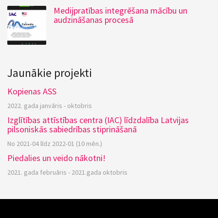
Medijpratības integrēšana mācību un
audzināšanas procesā
Jaunākie projekti
Kopienas ASS
2022. gada janvāris - oktobris
Izglītības attīstības centra (IAC) līdzdalība Latvijas
pilsoniskās sabiedrības stiprināšanā
No 2021-04 līdz 2022-01 (10 mēn.)
Piedalies un veido nākotni!
2021. gada februāris - 2021.gada oktobris