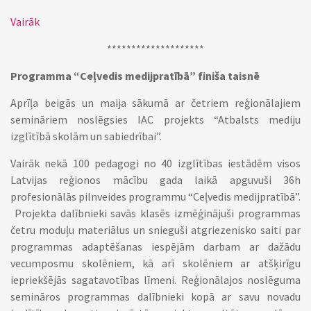
Vairāk
********************
Programma “Ceļvedis medijpratībā” finiša taisnē
Aprīļa beigās un maija sākumā ar četriem reģionālajiem
semināriem noslēgsies IAC projekts “Atbalsts mediju
izglītībā skolām un sabiedrībai”.
Vairāk nekā 100 pedagogi no 40 izglītības iestādēm visos
Latvijas reģionos mācību gada laikā apguvuši 36h
profesionālās pilnveides programmu “Ceļvedis medijpratībā”.
Projekta dalībnieki savās klasēs izmēģinājuši programmas
četru moduļu materiālus un snieguši atgriezenisko saiti par
programmas adaptēšanas iespējām darbam ar dažādu
vecumposmu skolēniem, kā arī skolēniem ar atšķirīgu
iepriekšējās sagatavotības līmeni. Reģionālajos noslēguma
semināros programmas dalībnieki kopā ar savu novadu