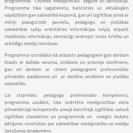
programmas “Ceļvedis medijpratībā” apguve un aprobācija.
Programma tika sagatavota, balstoties uz aktuālajām
vajadzībām gan sabiedrībā kopumā, gan arī izglītības jomā ar
mērķi paaugstināt jauniešu, pedagogu un plašākas
sabiedrības spēju orientēties informācijas telpā, atpazīt
maldinošu informāciju, vienlaicīgi ievērojot runas brīvību un
atbildīgu mediju lietošanu.
Programma izstrādāta kā atbalsts pedagogiem gan darbam
klasēs ar dažādu vecumu, zināšanu un prasmju skolēniem,
gan arī darbam ar citiem pedagogiem profesionālās
pilnveides pasākumos un ar skolēnu vecākiem un plašāku
sabiedrību.
Lai stiprinātu pedagogu profesionālo kompetenci,
programmu uzsākot, tika izvērtēta medijpratības vieta
pilnveidotajā kompetenču pieejā balstītajā izglītības saturā
izglītības standartos un programmās un sniegts ieskats
pētījumu rezultātos par sabiedrības medijpratību un mediju
lietošanas ieradumiem.