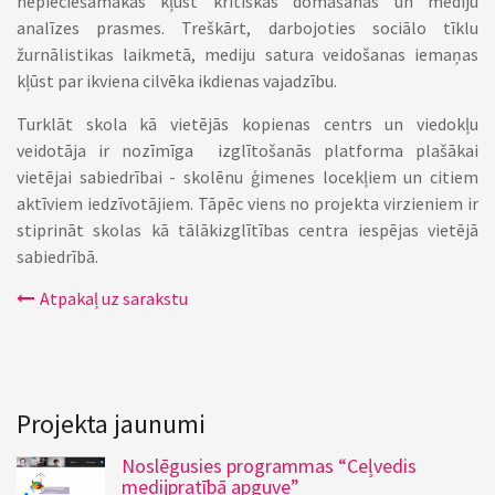
nepieciešamākas kļūst kritiskās domāšanas un mediju
analīzes prasmes. Treškārt, darbojoties sociālo tīklu
žurnālistikas laikmetā, mediju satura veidošanas iemaņas
kļūst par ikviena cilvēka ikdienas vajadzību.
Turklāt skola kā vietējās kopienas centrs un viedokļu
veidotāja ir nozīmīga izglītošanās platforma plašākai
vietējai sabiedrībai - skolēnu ģimenes locekļiem un citiem
aktīviem iedzīvotājiem. Tāpēc viens no projekta virzieniem ir
stiprināt skolas kā tālākizglītības centra iespējas vietējā
sabiedrībā.
Atpakaļ uz sarakstu
Projekta jaunumi
Noslēgusies programmas “Ceļvedis
medijpratībā apguve”