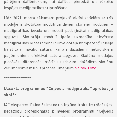
pārējiem dalībniekiem, lai dalītos pieredzē un vērtētu
iespējas medijpratības stiprināšanai.
Līdz 2021. marta sākumam projektā aktīvi strādāts ar trīs
moduļiem: skolotāju moduli un diviem skolēnu moduļiem –
medijpratības ievadu un moduli padziļinātai medijpratības
apguvei. Skolotāju modulī īpaša uzmanība pievērsta
medijpratības klātesamībai pilnveidotajā kompetenču pieejā
balstītajā mācību saturā, kā arī dažādiem metodiskiem
paņēmieniem efektīvai satura apguvei. Skolēnu moduļos
piedāvāti diferencēti mācību uzdevumi dažādiem skolēnu
vecumposmiem un izpratnes līmeņiem.
Vairāk.
Foto
***************
Uzsākta programmas “Ceļvedis medijpratībā” aprobācija
skolās
IAC ekspertes Daina Zelmene un Ingūna Irbīte izstrādājušas
pedagogu profesionālās pilnveides programmu “Ceļvedis