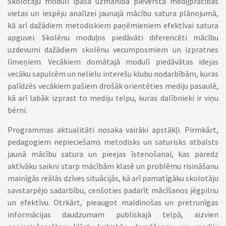
Skolotāju modulī īpaša uzmanība pievērsta medijpratības
vietas un iespēju analīzei jaunajā mācību satura plānojumā,
kā arī dažādiem metodiskiem paņēmieniem efektīvai satura
apguvei. Skolēnu moduļos piedāvāti diferencēti mācību
uzdevumi dažādiem skolēnu vecumposmiem un izpratnes
līmeņiem. Vecākiem domātajā modulī piedāvātas idejas
vecāku sapulcēm un nelielu interešu klubu nodarbībām, kuras
palīdzēs vecākiem pašiem drošāk orientēties mediju pasaulē,
kā arī labāk izprast to mediju telpu, kuras dalībnieki ir viņu
bērni.
Programmas aktualitāti nosaka vairāki apstākļi. Pirmkārt,
pedagogiem nepieciešams metodisks un saturisks atbalsts
jaunā mācību satura un pieejas īstenošanai, kas paredz
aktīvāku saikni starp mācībām klasē un problēmu risināšanu
mainīgās reālās dzīves situācijās, kā arī pamatīgāku skolotāju
savstarpējo sadarbību, cenšoties padarīt mācīšanos jēgpilnu
un efektīvu. Otrkārt, pieaugot maldinošas un pretrunīgas
informācijas daudzumam publiskajā telpā, aizvien