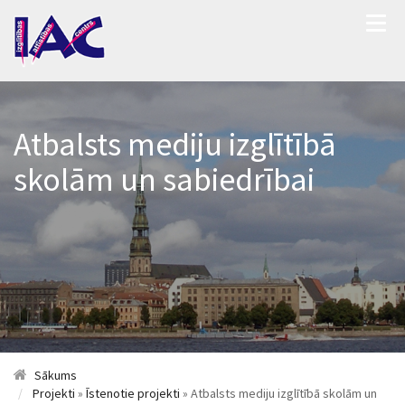
Atbalsts mediju izglītībā
skolām un sabiedrībai
Sākums
Projekti
»
Īstenotie projekti
» Atbalsts mediju izglītībā skolām un