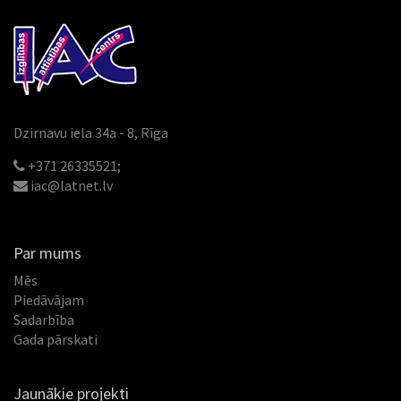
Dzirnavu iela 34a - 8, Rīga
+371 26335521;
iac@latnet.lv
Par mums
Mēs
Piedāvājam
Sadarbība
Gada pārskati
Jaunākie projekti