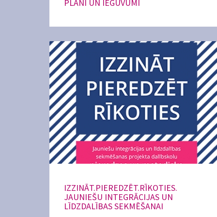
PLĀNI UN IEGUVUMI
IZZINĀT.PIEREDZĒT.RĪKOTIES.
JAUNIEŠU INTEGRĀCIJAS UN
LĪDZDALĪBAS SEKMĒŠANAI