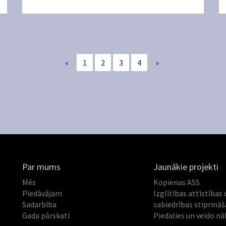
«
1
2
3
4
»
Par mums
Jaunākie projekti
Mēs
Kopienas ASS
Piedāvājam
Izglītības attīstības 
Sadarbība
sabiedrības stiprinā
Gada pārskati
Piedalies un veido nā