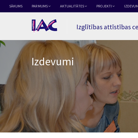
SĀKUMS
PAR MUMS
AKTUALITĀTES
PROJEKTI
IZDEVUM
Izglītības attīstības c
Izdevumi