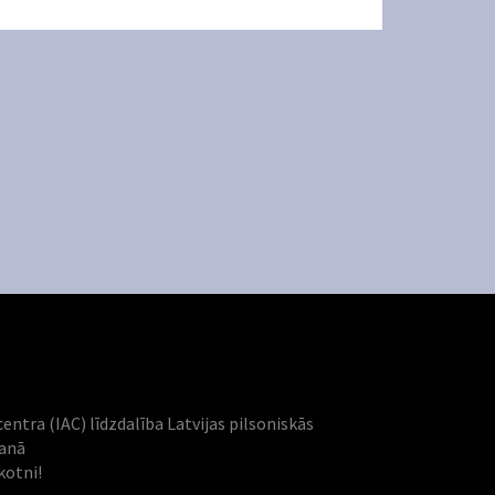
centra (IAC) līdzdalība Latvijas pilsoniskās
šanā
kotni!