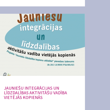
JAUNIEŠU INTEGRĀCIJAS UN
LĪDZDALĪBAS AKTIVITĀŠU VADĪBA
VIETĒJĀS KOPIENĀS