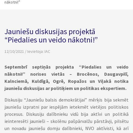
nākotni!”
Jauniešu diskusijas projektā
“Piedalies un veido nākotni!”
12/10/2021 / Ievietoja:
IAC
Septembrī septiņās projekta “Piedalies un veido
nākotni!” norises vietās – Brocēnos, Daugavpilī,
Kalnciemā, Kuldīgā, Ogrē, Ropažos un Viļakā notika
jauniešu diskusijas ar politiķiem un politikas ekspertiem.
Diskusiju “Jauniešu balsis demokrātijai” mērķis bija sekmēt
jauniešu izpratni par iespējām ietekmēt vietējos politiskos
procesus. Diskusiju dalībnieku vidū bija aktīvi un politikā
ieinteresēti jaunieši – skolēnu pašpārvalžu pārstāvji, pilsētu
un novadu jauniešu domju dalībnieki, NVO aktīvisti, kā arī