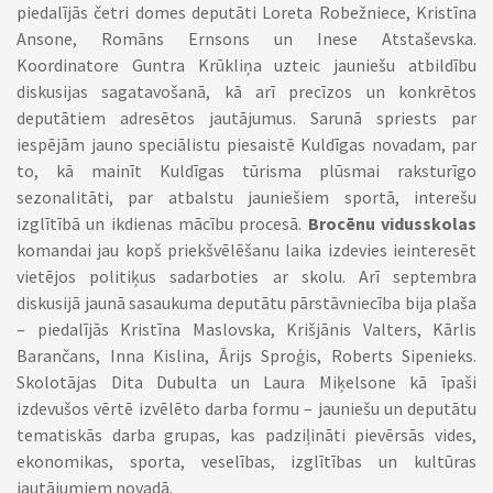
piedalījās četri domes deputāti Loreta Robežniece, Kristīna
Ansone, Romāns Ernsons un Inese Atstaševska.
Koordinatore Guntra Krūkliņa uzteic jauniešu atbildību
diskusijas sagatavošanā, kā arī precīzos un konkrētos
deputātiem adresētos jautājumus. Sarunā spriests par
iespējām jauno speciālistu piesaistē Kuldīgas novadam, par
to, kā mainīt Kuldīgas tūrisma plūsmai raksturīgo
sezonalitāti, par atbalstu jauniešiem sportā, interešu
izglītībā un ikdienas mācību procesā.
Brocēnu vidusskolas
komandai jau kopš priekšvēlēšanu laika izdevies ieinteresēt
vietējos politiķus sadarboties ar skolu. Arī septembra
diskusijā jaunā sasaukuma deputātu pārstāvniecība bija plaša
– piedalījās Kristīna Maslovska, Krišjānis Valters, Kārlis
Barančans, Inna Kislina, Ārijs Sproģis, Roberts Sipenieks.
Skolotājas Dita Dubulta un Laura Miķelsone kā īpaši
izdevušos vērtē izvēlēto darba formu – jauniešu un deputātu
tematiskās darba grupas, kas padziļināti pievērsās vides,
ekonomikas, sporta, veselības, izglītības un kultūras
jautājumiem novadā.