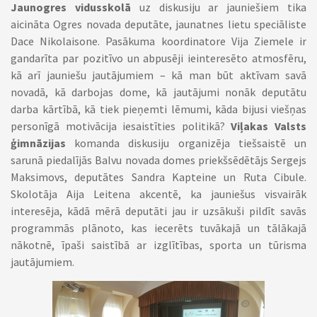
Jaunogres vidusskolā
uz diskusiju ar jauniešiem tika
aicināta Ogres novada deputāte, jaunatnes lietu speciāliste
Dace Nikolaisone. Pasākuma koordinatore Vija Ziemele ir
gandarīta par pozitīvo un abpusēji ieinteresēto atmosfēru,
kā arī jauniešu jautājumiem – kā man būt aktīvam savā
novadā, kā darbojas dome, kā jautājumi nonāk deputātu
darba kārtībā, kā tiek pieņemti lēmumi, kāda bijusi viešņas
personīgā motivācija iesaistīties politikā?
Viļakas Valsts
ģimnāzijas
komanda diskusiju organizēja tiešsaistē un
sarunā piedalījās Balvu novada domes priekšsēdētājs Sergejs
Maksimovs, deputātes Sandra Kapteine un Ruta Cibule.
Skolotāja Aija Leitena akcentē, ka jauniešus visvairāk
interesēja, kādā mērā deputāti jau ir uzsākuši pildīt savās
programmās plānoto, kas iecerēts tuvākajā un tālākajā
nākotnē, īpaši saistībā ar izglītības, sporta un tūrisma
jautājumiem.