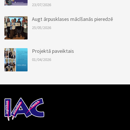
23/07/2026
Augt ārpusklases mācīšanās pieredzē
25/05/2026
Projektā paveiktais
01/04/2026