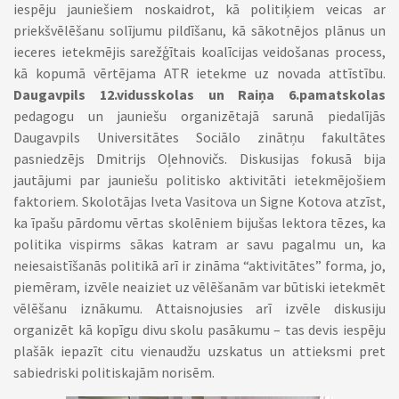
iespēju jauniešiem noskaidrot, kā politiķiem veicas ar
priekšvēlēšanu solījumu pildīšanu, kā sākotnējos plānus un
ieceres ietekmējis sarežģītais koalīcijas veidošanas process,
kā kopumā vērtējama ATR ietekme uz novada attīstību.
Daugavpils 12.vidusskolas un Raiņa 6.pamatskolas
pedagogu un jauniešu organizētajā sarunā piedalījās
Daugavpils Universitātes Sociālo zinātņu fakultātes
pasniedzējs Dmitrijs Oļehnovičs. Diskusijas fokusā bija
jautājumi par jauniešu politisko aktivitāti ietekmējošiem
faktoriem. Skolotājas Iveta Vasitova un Signe Kotova atzīst,
ka īpašu pārdomu vērtas skolēniem bijušas lektora tēzes, ka
politika vispirms sākas katram ar savu pagalmu un, ka
neiesaistīšanās politikā arī ir zināma “aktivitātes” forma, jo,
piemēram, izvēle neaiziet uz vēlēšanām var būtiski ietekmēt
vēlēšanu iznākumu. Attaisnojusies arī izvēle diskusiju
organizēt kā kopīgu divu skolu pasākumu – tas devis iespēju
plašāk iepazīt citu vienaudžu uzskatus un attieksmi pret
sabiedriski politiskajām norisēm.