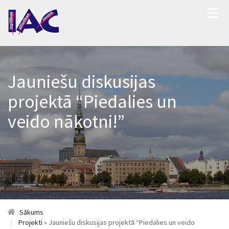
Jauniešu diskusijas
projektā “Piedalies un
veido nākotni!”
Sākums
Projekti
» Jauniešu diskusijas projektā “Piedalies un veido