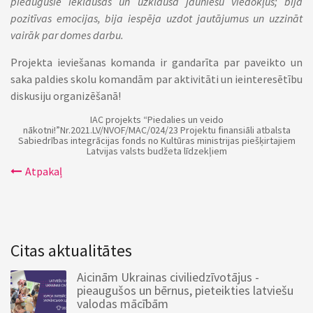
pieaugušie ieklausās un uzklausa jauniešu viedokļus; bija
pozitīvas emocijas, bija iespēja uzdot jautājumus un uzzināt
vairāk par domes darbu.
Projekta ieviešanas komanda ir gandarīta par paveikto un
saka paldies skolu komandām par aktivitāti un ieinteresētību
diskusiju organizēšanā!
IAC projekts “Piedalies un veido
nākotni!”Nr.2021.LV/NVOF/MAC/024/23 Projektu finansiāli atbalsta
Sabiedrības integrācijas fonds no Kultūras ministrijas piešķirtajiem
Latvijas valsts budžeta līdzekļiem
Atpakaļ
Citas aktualitātes
Aicinām Ukrainas civiliedzīvotājus -
pieaugušos un bērnus, pieteikties latviešu
valodas mācībām