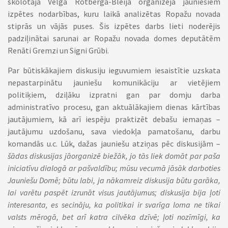
skolotāja Velga Rotberga-Bleija organizēja jauniešiem
izpētes nodarbības, kuru laikā analizētas Ropažu novada
stiprās un vājās puses. Šis izpētes darbs lieti noderējis
padziļinātai sarunai ar Ropažu novada domes deputātēm
Renāti Gremzi un Signi Grūbi.
Par būtiskākajiem diskusiju ieguvumiem iesaistītie uzskata
nepastarpinātu jauniešu komunikāciju ar vietējiem
politiķiem, dziļāku izpratni gan par domju darba
administratīvo procesu, gan aktuālākajiem dienas kārtības
jautājumiem, kā arī iespēju praktizēt debašu iemaņas –
jautājumu uzdošanu, sava viedokļa pamatošanu, darbu
komandās u.c. Lūk, dažas jauniešu atziņas pēc diskusijām –
šādas diskusijas jāorganizē biežāk, jo tās liek domāt par paša
iniciatīvu dialogā ar pašvaldību; mūsu vecumā jāsāk darboties
Jauniešu Domē; būtu labi, ja nākamreiz diskusija būtu garāka,
lai varētu paspēt izrunāt visus jautājumus; diskusija bija ļoti
interesanta, es secināju, ka politikai ir svarīga loma ne tikai
valsts mērogā, bet arī katra cilvēka dzīvē; ļoti nozīmīgi, ka