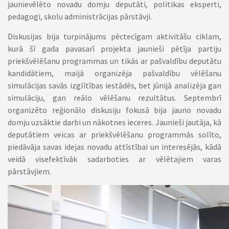
jaunievēlēto novadu domju deputāti, politikas eksperti,
pedagogi, skolu administrācijas pārstāvji.
Diskusijas bija turpinājums pēctecīgam aktivitāšu ciklam,
kurā šī gada pavasarī projekta jaunieši pētīja partiju
priekšvēlēšanu programmas un tikās ar pašvaldību deputātu
kandidātiem, maijā organizēja pašvaldību vēlēšanu
simulācijas savās izglītības iestādēs, bet jūnijā analizēja gan
simulāciju, gan reālo vēlēšanu rezultātus. Septembrī
organizēto reģionālo diskusiju fokusā bija jauno novadu
domju uzsāktie darbi un nākotnes ieceres. Jaunieši jautāja, kā
deputātiem veicas ar priekšvēlēšanu programmās solīto,
piedāvāja savas idejas novadu attīstībai un interesējās, kādā
veidā visefektīvāk sadarboties ar vēlētajiem varas
pārstāvjiem.