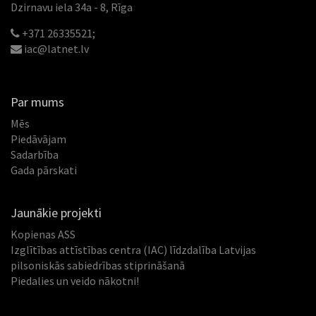
Dzirnavu iela 34a - 8, Rīga
+371 26335521;
iac@latnet.lv
Par mums
Mēs
Piedāvājam
Sadarbība
Gada pārskati
Jaunākie projekti
Kopienas ASS
Izglītības attīstības centra (IAC) līdzdalība Latvijas
pilsoniskās sabiedrības stiprināšanā
Piedalies un veido nākotni!