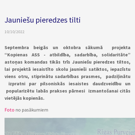
Jauniešu pieredzes tilti
10/10/2022
Septembra beigās un oktobra sākumā projekta
“Kopienas ASS - atbildība, sadarbība, solidaritāte”
astoņas komandas tikās trīs Jauniešu pieredzes tiltos,
lai projektā iesaistīto skolu jaunieši satiktos, iepazīstu
viens otru, stiprinātu sadarbības prasmes, padziļinātu
izpratni par pilsoniskās iesaistes daudzveidību un
popularizētu labās prakses pārnesi izmantošanai citās
vietējās kopienās.
Foto
no pasākumiem