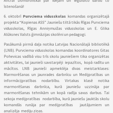
Antrai Dombrovskai par idejām un ieguldīto darbu to
īstenošanā!
6. oktobrī
Purvciema vidusskolas
komandas organizētajā
projekta “Kopienas ASS” Jauniešu tiltā tikās Rīgas Purvciema
vidusskolas, Rīgas Anniņmuižas vidusskolas un E. Glika
Alūksnes Valsts ģimnāzijas skolēni un pedagogi.
Pasākumā pirmā daļa notika Latvijas Nacionālajā bibliotēkā
(LNB). Purvciema vidusskolas komandas koordinatores Gitas
Pohevicas vadībā visu trīs skolu jauniešiem tika organizētas
aktivitātes, lai jaunieši savstarpēji iepazītos, kopā radītu un
mācītos. LNB jaunieši apmeklēja divas meistarklases:
Marmorēšanas un jaunrades darbnīcu un Medijpratības un
informācijpratības nodarbību. Virtakas klasē notika
marmorēšanas darbnīca, kurā jauniešu uzzināja par
marmorēšanas tehnikām un kopā radīja savus darbus. Tai
sekoja medijpratības nodarbība, kurā jauniešu jauktās skolu
komandās runāja par medijpratības jautājumiem un
analizēja mediju ziņas.