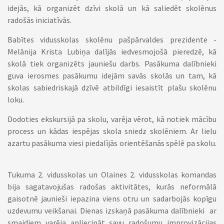
idejās, kā organizēt dzīvi skolā un kā saliedēt skolēnus
radošās iniciatīvās.
Babītes vidusskolas skolēnu pašpārvaldes prezidente -
Melānija Krista Lubiņa dalījās iedvesmojošā pieredzē, kā
skolā tiek organizēts jauniešu darbs. Pasākuma dalībnieki
guva ierosmes pasākumu idejām savās skolās un tam, kā
skolas sabiedriskajā dzīvē atbildīgi iesaistīt plašu skolēnu
loku.
Dodoties ekskursijā pa skolu, varēja vērot, kā notiek mācību
process un kādas iespējas skola sniedz skolēniem. Ar lielu
azartu pasākuma viesi piedalījās orientēšanās spēlē pa skolu.
Tukuma 2. vidusskolas un Olaines 2. vidusskolas komandas
bija sagatavojušas radošas aktivitātes, kurās neformālā
gaisotnē jaunieši iepazina viens otru un sadarbojās kopīgu
uzdevumu veikšanai. Dienas izskaņā pasākuma dalībnieki ar
smaidiem varēja apliecināt savu radošumu improvizācijas