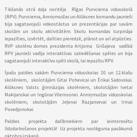
Tikšanās otrā daļa noritēja Rīgas Purvciema vidusskolā
(RPV). Purvciema, Anniņmuižas un Alūksnes komandu jaunieši
bija sagatavojuši videostāstus un prezentācijas par savām
skolām un skolu aktivitātēm. Skolu komandas turpināja
iepazīties, izvērtēt, dalīties pieredzē, plānot un arī atpūsties.
RVP skolēnu domes prezidenta Artjoma Grišajeva vadībā
RPV jaunieši vadīja interaktīvas saliedēšanas spēles un bija
sagatavojuši interaktīvu spēli skolā, lai iepazītu RPV.
Īpašu paldies sakām Purvciema vidusskolas 10. un 12.klašu
skolēniem, skolotājām Gitai Pohevicai un Ērikai Sadovskai.
Alūksnes Valsts ģimnāzijas skolēniem, skolotājām Ivetai
Makijanskai un Ingūnai Vilemsonei. Anniņmuižas vidusskolas
skolēniem, skolotājām Jeļenai Razjanvevai un Irinai
Povedjonokai.
Paldies projekta dalībniekiem par ieinteresētu
līdzdarbošanos projektā! Uz projekta noslēguma pasākumā
oktobra izskaņā.