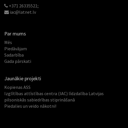
+371 26335521;
iac@latnet.lv
Par mums
Mēs
Piedāvājam
Sadarbība
Gada pārskati
Jaunākie projekti
Kopienas ASS
Izglītības attīstības centra (IAC) līdzdalība Latvijas
pilsoniskās sabiedrības stiprināšanā
Piedalies un veido nākotni!