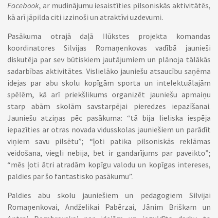
Facebook
, ar mudinājumu iesaistīties pilsoniskās aktivitātēs,
kā arī jāpilda citi izzinoši un atraktīvi uzdevumi.
Pasākuma otrajā daļā Ilūkstes projekta komandas
koordinatores Silvijas Romaņenkovas vadībā jaunieši
diskutēja par sev būtiskiem jautājumiem un plānoja tālākās
sadarbības aktivitātes. Vislielāko jauniešu atsaucību saņēma
idejas par abu skolu kopīgām sporta un intelektuālajām
spēlēm, kā arī priekšlikums organizēt jauniešu apmaiņu
starp abām skolām savstarpējai pieredzes iepazīšanai.
Jauniešu atziņas pēc pasākuma: “tā bija lieliska iespēja
iepazīties ar otras novada vidusskolas jauniešiem un parādīt
viņiem savu pilsētu”; “ļoti patika pilsoniskās reklāmas
veidošana, viegli nebija, bet ir gandarījums par paveikto”;
“mēs ļoti ātri atradām kopīgu valodu un kopīgas intereses,
paldies par šo fantastisko pasākumu”.
Paldies abu skolu jauniešiem un pedagogiem Silvijai
Romaņenkovai, Andželikai Pabērzai, Jānim Briškam un