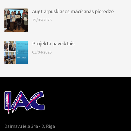
Augt ārpusklases mācīšanās pieredzē
25/05/2026
Projektā paveiktais
01/04/2026
Dzirnavu iela 34a - 8, Rīga