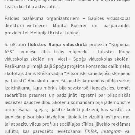
teātra kustību aktivitātēs.
Paldies pasākuma organizatoriem – Babītes vidusskolas
direktora vietniecei Montai Kučerei un pašpārvaldes
prezidentei Melānijai Kristai Lubiņai.
6. oktobrī
Ilūkstes Raiņa vidusskolā
projekta “Kopienas
ASS” Jauniešu tiltā tikās mājinieki – Ilūkstes Raiņa
vidusskolas skolēni un viesi - Špoģu vidusskolas skolēni.
Pasākuma pirmajā daļā Špoģu projekta komandas dalībnieks,
skolotājs Jānis Briška vadīja “Pilsoniski saliedējošu skrējienu
pa Ilūksti”. Abu skolu jaunieši jauktās komandās pildīja virkni
izaicinājumu, kuru mērķis bija savstarpēji iepazīsties, trenēt
sadarbības prasmes un padziļināt izpratni par pilsoniskās
iesaistes daudzveidību. Skolēnu komandām bija jādemonstrē
orientēšanās spējas, jāšifrē kodēti jēdzieni, kas saistīti ar
jauniešu pilsonisko līdzdalību, jāpielieto vizuālā lasītprasme,
lai atpazītu viltus profilus sociālajos tīklos, jāveido reklāmas
rullītis, kas paredzēts ievietošanai
TikTok, Instagram
vai