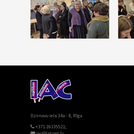
Dzirnavu iela 34a - 8, Rīga
+371 26335521;
iac@latnet.lv