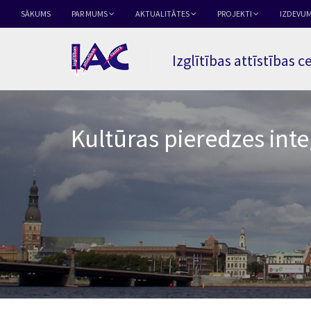
SĀKUMS
PAR MUMS
AKTUALITĀTES
PROJEKTI
IZDEVUM
Izglītības attīstības c
Kultūras pieredzes in