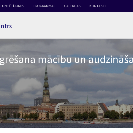
I UN PĒTĪJUMI
PROGRAMMAS
GALERIJAS
KONTAKTI
entrs
tegrēšana mācību un audzināš