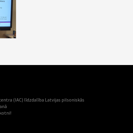
centra (IAC) līdzdalība Latvijas pilsoniskās
šanā
kotni!