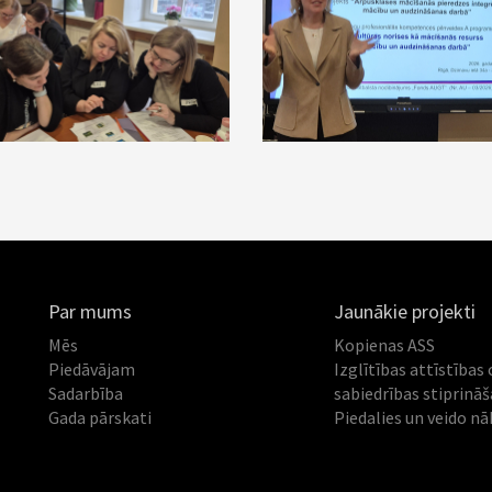
Par mums
Jaunākie projekti
Mēs
Kopienas ASS
Piedāvājam
Izglītības attīstības 
Sadarbība
sabiedrības stiprinā
Gada pārskati
Piedalies un veido nā