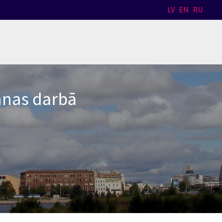
LV
EN
RU
anas darbā