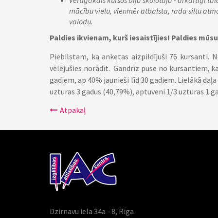
Vērtīgākais kursos bija skolotāja - ārkārtīgi ta
mācību vielu, vienmēr atbalsta, rada siltu atmos
valodu.
Paldies ikvienam, kurš iesaistījies! Paldies m
Piebilstam, ka anketas aizpildījuši 76 kursanti. 
vēlējušies norādīt. Gandrīz puse no kursantiem, ka
gadiem, ap 40% jaunieši līd 30 gadiem. Lielākā daļa
uzturas 3 gadus (40,79%), aptuveni 1/3 uzturas 1 ga
Atpakaļ
Dzirnavu iela 34a - 8, Rīga