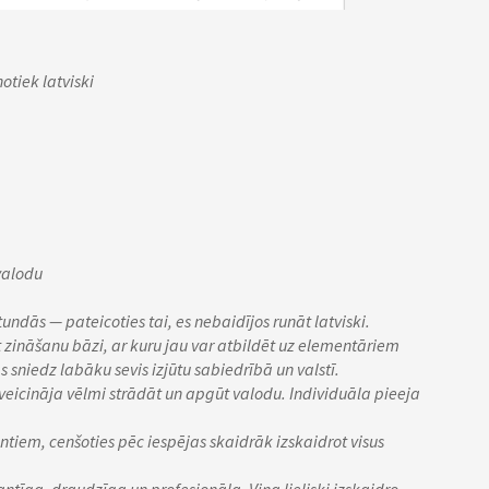
otiek latviski
valodu
ndās — pateicoties tai, es nebaidījos runāt latviski.
t zināšanu bāzi, ar kuru jau var atbildēt uz elementāriem
sniedz labāku sevis izjūtu sabiedrībā un valstī.
eicināja vēlmi strādāt un apgūt valodu. Individuāla pieeja
iem, cenšoties pēc iespējas skaidrāk izskaidrot visus