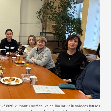
kā 80% kursantu norāda, ka dalība latviešu valodas kursos