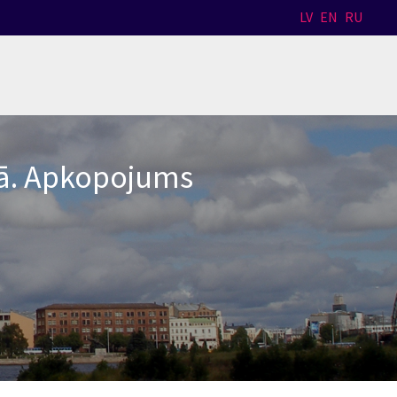
LV
EN
RU
adā. Apkopojums