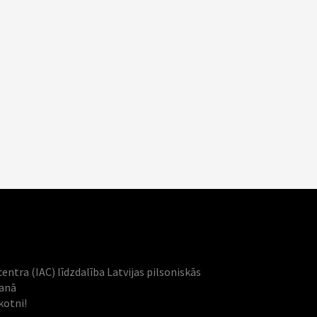
centra (IAC) līdzdalība Latvijas pilsoniskās
šanā
kotni!