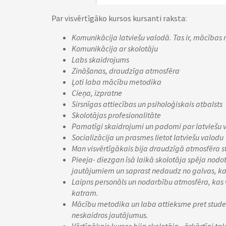
Par visvērtīgāko kursos kursanti raksta:
Komunikācija latviešu valodā. Tas ir, mācības n
Komunikācija ar skolotāju
Labs skaidrojums
Zināšanas, draudzīga atmosfēra
Ļoti laba mācību metodika
Cieņa, izpratne
Sirsnīgas attiecības un psiholoģiskais atbalsts
Skolotājas profesionalitāte
Pamatīgi skaidrojumi un padomi par latviešu 
Socializācija un prasmes lietot latviešu valodu
Man visvērtīgākais bija draudzīgā atmosfēra stu
Pieeja- diezgan īsā laikā skolotāja spēja nodo
jautājumiem un saprast nedaudz no galvas, kas 
Laipns personāls un nodarbību atmosfēra, kas v
katram.
Mācību metodika un laba attieksme pret student
neskaidros jautājumus.