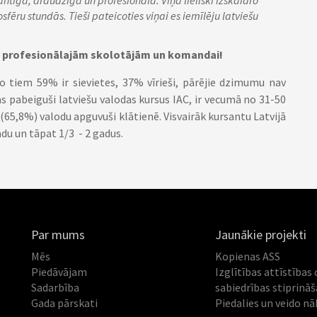
lantīga, draudzīga un profesionāla. Viņa lieliski izskaidro
fēru stundās. Tieši pateicoties viņai es iemīlēju latviešu
ūsu profesionālajām skolotājām un komandai!
No tiem 59% ir sievietes, 37% vīrieši, pārējie dzimumu nav
s pabeiguši latviešu valodas kursus IAC, ir vecumā no 31-50
 (65,8%) valodu apguvuši klātienē. Visvairāk kursantu Latvijā
du un tāpat 1/3 - 2 gadus.
Par mums
Jaunākie projekti
Mēs
Kopienas ASS
Piedāvājam
Izglītības attīstības 
Sadarbība
sabiedrības stiprinā
Gada pārskati
Piedalies un veido nā