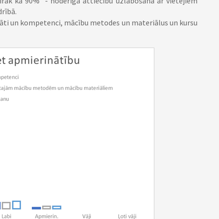
vairāk kā 90% - noderīga attiecību uzlabošanā ar vietējiem
rībā.
tāti un kompetenci, mācību metodes un materiālus un kursu