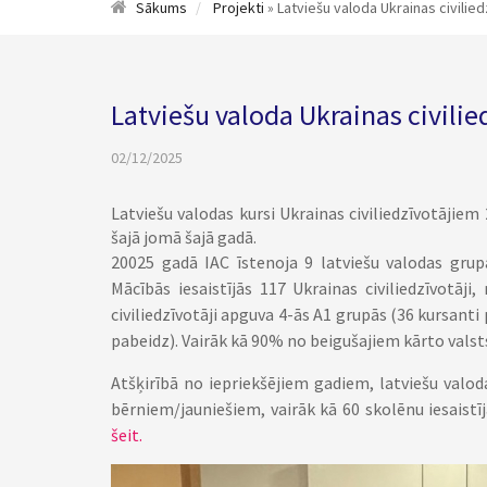
Sākums
Projekti
» Latviešu valoda Ukrainas civili
Latviešu valoda Ukrainas civil
02/12/2025
Latviešu valodas kursi Ukrainas civiliedzīvotājie
šajā jomā šajā gadā.
20025 gadā IAC īstenoja 9 latviešu valodas grupa
Mācībās iesaistījās 117 Ukrainas civiliedzīvotāj
civiliedzīvotāji apguva 4-ās A1 grupās (36 kursanti
pabeidz). Vairāk kā 90% no beigušajiem kārto vals
Atšķirībā no iepriekšējiem gadiem, latviešu valoda
bērniem/jauniešiem, vairāk kā 60 skolēnu iesaistī
šeit.