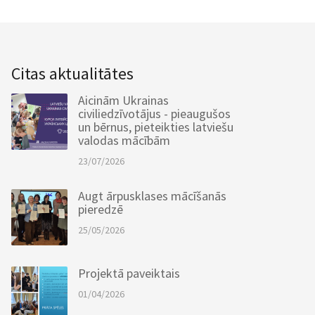
Citas aktualitātes
Aicinām Ukrainas
civiliedzīvotājus - pieaugušos
un bērnus, pieteikties latviešu
valodas mācībām
23/07/2026
Augt ārpusklases mācīšanās
pieredzē
25/05/2026
Projektā paveiktais
01/04/2026