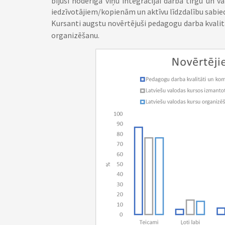
bijusi noderīga viņu integrācijai darba tirgū un 
iedzīvotājiem/kopienām un aktīvu līdzdalību sabied
Kursanti augstu novērtējuši pedagogu darba kvali
organizēšanu.