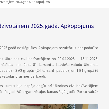
edzīvotājiem 2025.gadā. Apkopojums
iedzīvotājiem 2025.gadā. Apkopojums
m 2025.gadā noslēgušies. Apkopojam rezultātus par padarīto
s Ukrainas civiliedzīvotājiem no 09.04.2025. – 15.11.2025.
i, mācības noslēdza 81 kursants. Latviešu valodu Ukrainas
 pabeidz), 3 A2 grupās (24 kursanti pabeidz) un 1 B1 grupā (6
ts valodas prasmes pārbaudi.
s kursus bija iespēja apgūt arī Ukrainas civiliedzīvotājiem
jās šogad IAC organizētajos kursos šajā gadā. Par to vairāk