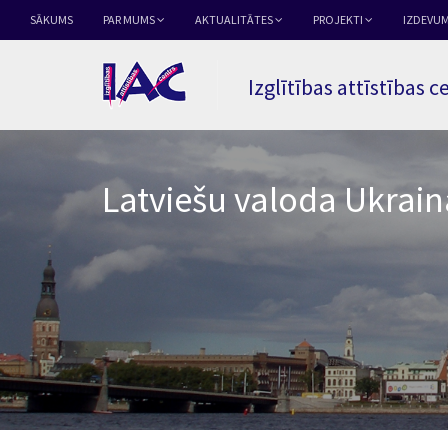
SĀKUMS
PAR MUMS
AKTUALITĀTES
PROJEKTI
IZDEVUM
Izglītības attīstības c
Latviešu valoda Ukrain