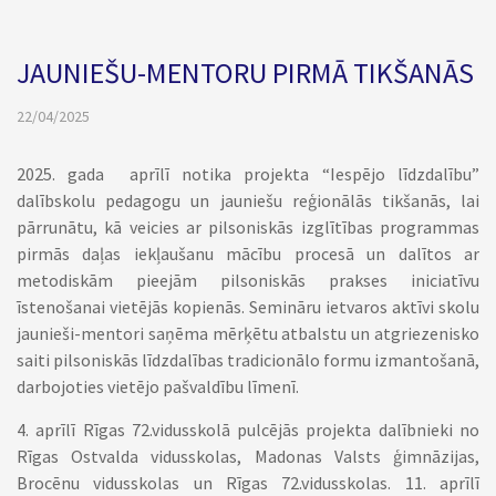
JAUNIEŠU-MENTORU PIRMĀ TIKŠANĀS
22/04/2025
2025. gada aprīlī notika projekta “Iespējo līdzdalību”
dalībskolu pedagogu un jauniešu reģionālās tikšanās, lai
pārrunātu, kā veicies ar pilsoniskās izglītības programmas
pirmās daļas iekļaušanu mācību procesā un dalītos ar
metodiskām pieejām pilsoniskās prakses iniciatīvu
īstenošanai vietējās kopienās. Semināru ietvaros aktīvi skolu
jaunieši-mentori saņēma mērķētu atbalstu un atgriezenisko
saiti pilsoniskās līdzdalības tradicionālo formu izmantošanā,
darbojoties vietējo pašvaldību līmenī.
4. aprīlī Rīgas 72.vidusskolā pulcējās projekta dalībnieki no
Rīgas Ostvalda vidusskolas, Madonas Valsts ģimnāzijas,
Brocēnu vidusskolas un Rīgas 72.vidusskolas. 11. aprīlī