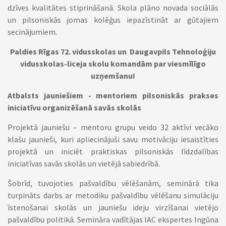
dzīves kvalitātes stiprināšanā. Skola plāno novada sociālās
un pilsoniskās jomas kolēģus iepazīstināt ar gūtajiem
secinājumiem.
Paldies Rīgas 72. vidusskolas un Daugavpils Tehnoloģiju
vidusskolas-liceja skolu komandām par viesmīlīgo
uzņemšanu!
Atbalsts jauniešiem - mentoriem pilsoniskās prakses
iniciatīvu organizēšanā savās skolās
Projektā jauniešu – mentoru grupu veido 32 aktīvi vecāko
klašu jaunieši, kuri apliecinājuši savu motivāciju iesaistīties
projektā un iniciēt praktiskas pilsoniskās līdzdalības
iniciatīvas savās skolās un vietējā sabiedrībā.
Šobrīd, tuvojoties pašvaldību vēlēšanām, seminārā tika
turpināts darbs ar metodiku pašvaldību vēlēšanu simulāciju
īstenošanai skolās un jauniešu ideju virzīšanai vietējo
pašvaldību politikā. Semināra vadītājas IAC ekspertes Ingūna