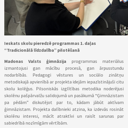
Ieskats skolu pieredzē programmas 1. daļas
“Tradicionālā līdzdalība” pilotēšanā
Madonas Valsts ģimnāzija
programmas materiālus
izmantojusi gan mācību procesā, gan ārpusstundu
nodarbībās. Pedagogi vēstures un sociālo zinātņu
metodiskajā apvienībā ar projekta idejām iepazīstinājuši citu
skolu kolēģus. Pilsoniskās izglītības metodika noderējusi
skolēnu pašpārvalžu salidojumā un pasākumā “Ģimnāzistam
pa pēdām” diskutējot par to, kādam jābūt aktīvam
ģimnāzistam. Projekta dalībnieki atzina, ka izdevās rosināt
skolēnu interesi, mācīt atraktīvi un raisīt sarunas par
sabiedrībā nozīmīgām vērtībām.