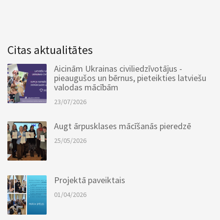
Citas aktualitātes
Aicinām Ukrainas civiliedzīvotājus -
pieaugušos un bērnus, pieteikties latviešu
valodas mācībām
23/07/2026
Augt ārpusklases mācīšanās pieredzē
25/05/2026
Projektā paveiktais
01/04/2026