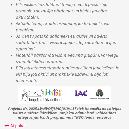
Pilsoniskās līdzdalības “treniņa” veidi piesaistīja
uzmanību un raisīja pārdomas un idejas jaunām
aktivitātēm.
Aktuāla tēma, skaidri risinājumi, kā formulēt savu
problēmu.
Ja vien tu pats kā dalībnieks esi aktīvs un atvērts
sadarbībai, tad ir visas iespējas ideju un informācijas
apmaiņai.
Materiāli pārdomāti visām vecuma grupām, var viegli
izmantot ikdienas darbā.
Bija ļoti interesanti sadarboties ar citiem jauniešiem, jo
visi bija ļoti aktīvi un praktiskie uzdevumi bija ļoti
interesanti.
Projekts Nr. 2025.LV/NVOF/MAC/019/L17 tiek finansēts no Latvijas
valsts budžeta līdzekļiem, projektu administrē Sabiedrības
integrācijas fonds programmas “NVO fonds” ietvaros
Atpakaļ