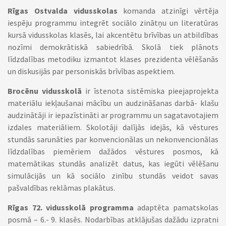
Rīgas Ostvalda vidusskolas
komanda atzinīgi vērtēja
iespēju programmu integrēt sociālo zinātņu un literatūras
kursā vidusskolas klasēs, lai akcentētu brīvības un atbildības
nozīmi demokrātiskā sabiedrībā. Skolā tiek plānots
līdzdalības metodiku izmantot klases prezidenta vēlēšanās
un diskusijās par personiskās brīvības aspektiem.
Brocēnu vidusskolā
ir īstenota sistēmiska pieejaprojekta
materiālu iekļaušanai mācību un audzināšanas darbā- klašu
audzinātāji ir iepazīstināti ar programmu un sagatavotajiem
izdales materiāliem. Skolotāji dalījās idejās, kā vēstures
stundās sarunāties par konvencionālas un nekonvencionālas
līdzdalības piemēriem dažādos vēstures posmos, kā
matemātikas stundās analizēt datus, kas iegūti vēlēšanu
simulācijās un kā sociālo zinību stundās veidot savas
pašvaldības reklāmas plakātus.
Rīgas 72. vidusskolā programma
adaptēta pamatskolas
posmā – 6.- 9. klasēs. Nodarbības atklājušas dažādu izpratni