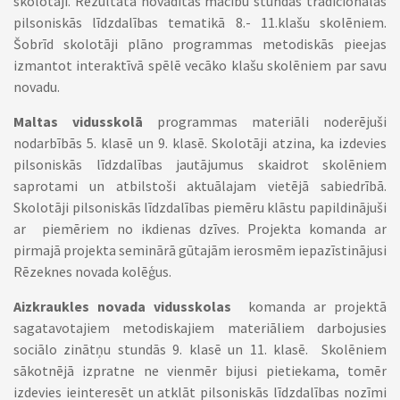
skolotāji. Rezultātā novadītas mācību stundas tradicionālās
pilsoniskās līdzdalības tematikā 8.- 11.klašu skolēniem.
Šobrīd skolotāji plāno programmas metodiskās pieejas
izmantot interaktīvā spēlē vecāko klašu skolēniem par savu
novadu.
Maltas vidusskolā
programmas materiāli noderējuši
nodarbībās 5. klasē un 9. klasē. Skolotāji atzina, ka izdevies
pilsoniskās līdzdalības jautājumus skaidrot skolēniem
saprotami un atbilstoši aktuālajam vietējā sabiedrībā.
Skolotāji pilsoniskās līdzdalības piemēru klāstu papildinājuši
ar piemēriem no ikdienas dzīves. Projekta komanda ar
pirmajā projekta seminārā gūtajām ierosmēm iepazīstinājusi
Rēzeknes novada kolēģus.
Aizkraukles novada vidusskolas
komanda ar projektā
sagatavotajiem metodiskajiem materiāliem darbojusies
sociālo zinātņu stundās 9. klasē un 11. klasē. Skolēniem
sākotnējā izpratne ne vienmēr bijusi pietiekama, tomēr
izdevies ieinteresēt un atklāt pilsoniskās līdzdalības nozīmi