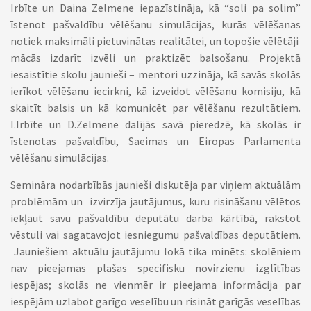
Irbīte un Daina Zelmene iepazīstināja, kā “soli pa solim”
īstenot pašvaldību vēlēšanu simulācijas, kurās vēlēšanas
notiek maksimāli pietuvinātas realitātei, un topošie vēlētāji
mācās izdarīt izvēli un praktizēt balsošanu. Projektā
iesaistītie skolu jaunieši – mentori uzzināja, kā savās skolās
ierīkot vēlēšanu iecirkni, kā izveidot vēlēšanu komisiju, kā
skaitīt balsis un kā komunicēt par vēlēšanu rezultātiem.
I.Irbīte un D.Zelmene dalījās savā pieredzē, kā skolās ir
īstenotas pašvaldību, Saeimas un Eiropas Parlamenta
vēlēšanu simulācijas.
Semināra nodarbībās jaunieši diskutēja par viņiem aktuālām
problēmām un izvirzīja jautājumus, kuru risināšanu vēlētos
iekļaut savu pašvaldību deputātu darba kārtībā, rakstot
vēstuli vai sagatavojot iesniegumu pašvaldības deputātiem.
Jauniešiem aktuālu jautājumu lokā tika minēts: skolēniem
nav pieejamas plašas specifisku novirzienu izglītības
iespējas; skolās ne vienmēr ir pieejama informācija par
iespējām uzlabot garīgo veselību un risināt garīgās veselības