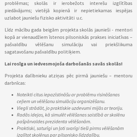
problēmas; skolās ir ierobežots interešu izglītības
piedāvājums; vietējā kopienā ir nepietiekamas iespējas
uzlabot jauniešu fizisko aktivitāti u.c.
Līdz mācību gada beigām projekta skolās jaunieši - mentori
kopā ar vienaudžiem īstenos pilsoniskās prakses iniciatīvas –
pašvaldību vēlēšanu simulāciju vai priekšlikuma
sagatavošanu pašvaldību politiķiem.
Lai rosīga un iedvesmojoša darbošanās savās skolās!
Projekta dalībnieku atziņas pēc pirmā jauniešu – mentoru
darbnīcas:
Noteikti citus iepazīstināšu ar problēmu risināšanas
ceļiem un vēlēšanu simulāciju organizēšanu.
Viegli strādāt, jo praktiskie uzdevumi mijās ar teoriju.
Radās idejas, kā simulēt vēlēšanas saistībā ar skolēnu
pašpārvaldes prezidenta vēlēšanām.
Praktiski, saturīgi un ļoti svarīgi tieši pirms vēlēšanām
izglītot skolēnus par pilsonisko līdzdalību.