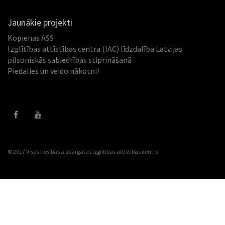
Jaunākie projekti
Kopienas ASS
Izglītības attīstības centra (IAC) līdzdalība Latvijas
pilsoniskās sabiedrības stiprināšanā
Piedalies un veido nākotni!
© 2017 Visas tiesības aizsargātas
Izglītības attīstības centrs