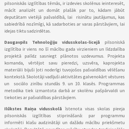
pilsoniskās izglītības tēmās, ir izdevies skolēnus ieinteresēt,
mācīt analizēt un domāt plašāk par to, kādam jābūt
deputātam vietējā pašvaldībā, lai risinātu jautājumus, kas
sabiedrībā nozīmīgi, kā sadarboties ar varas pārstāvjiem, lai
idejas tiktu sadzirdētas.
Daugavpils Tehnoloģiju vidusskolas-licejā
pilsoniskā
izglītība ir viens no šī mācību gada virzieniem un līdzdalība
projektā palīdz sasniegt plānotos uzdevumus. Projekta
komanda, vērtējot savu pieredzi, uzsvēra, kaprojekta
materiāli bijuši ļoti noderīgi tuvojošos pašvaldības vēlēšanu
kontekstā. Skolotāji vadījuši aktivitātes galvenokārt vēstures
un sociālo zinību stundās 9. un 10. klasēs. Programmas
metodika tiek izmantota darbā ar skolēnu pašpārvaldi un
tiekoties ar pašvaldības pārstāvjiem.
Ilūkstes Raiņa vidusskolā
īstenota visas skolas pieeja
pilsoniskās izglītības stiprināšanā: par programmu
informēti klašu audzinātāji un dažādu mācību priekšmetu