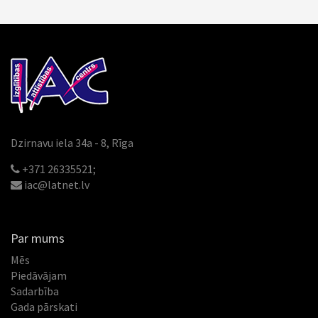
Dzirnavu iela 34a - 8, Rīga
+371 26335521;
iac@latnet.lv
Par mums
Mēs
Piedāvājam
Sadarbība
Gada pārskati