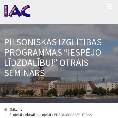
PILSONISKĀS IZGLĪTĪBAS
PROGRAMMAS “IESPĒJO
LĪDZDALĪBU!” OTRAIS
SEMINĀRS
Sākums
Projekti
»
Aktuālie projekti
» PILSONISKĀS IZGLĪTĪBAS