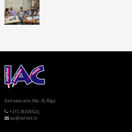
Dzirnavu iela 34a - 8, Rīga
+371 26335521;
iac@latnet.lv