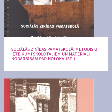
SOCIĀLĀS ZINĪBAS PAMATSKOLĀ. METODISKI
IETEIKUMI SKOLOTĀJIEM UN MATERIĀLI
NODARBĪBĀM PAR HOLOKAUSTU