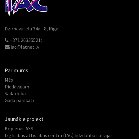
Dzirnavu iela 34a - 8, Rīga
+371 26335521;
iac@latnet.lv
Par mums
Mēs
Piedāvājam
Sadarbība
Gada pārskati
Jaunākie projekti
Kopienas ASS
Izglītības attīstības centra (IAC) līdzdalība Latvijas