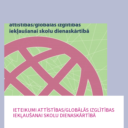
IETEIKUMI ATTĪSTĪBAS/GLOBĀLĀS IZGLĪTĪBAS
IEKĻAUŠANAI SKOLU DIENASKĀRTĪBĀ