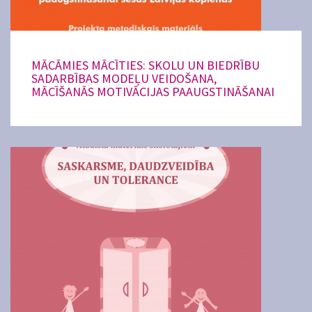
MĀCĀMIES MĀCĪTIES: SKOLU UN BIEDRĪBU
SADARBĪBAS MODEĻU VEIDOŠANA,
MĀCĪŠANĀS MOTIVĀCIJAS PAAUGSTINĀŠANAI