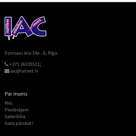
Dzirnavu iela 34a - 8, Rīga
+371 26335521;
iac@latnet.lv
Par mums
Mēs
Piedāvājam
Sadarbība
Gada pārskati