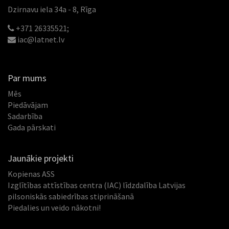
Dzirnavu iela 34a - 8, Rīga
+371 26335521;
iac@latnet.lv
Par mums
Mēs
Piedāvājam
Sadarbība
Gada pārskati
Jaunākie projekti
Kopienas ASS
Izglītības attīstības centra (IAC) līdzdalība Latvijas
pilsoniskās sabiedrības stiprināšanā
Piedalies un veido nākotni!