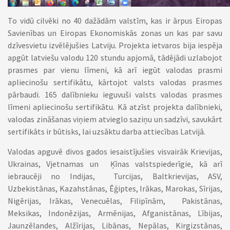
To vidū cilvēki no 40 dažādām valstīm, kas ir ārpus Eiropas
Savienības un Eiropas Ekonomiskās zonas un kas par savu
dzīvesvietu izvēlējušies Latviju. Projekta ietvaros bija iespēja
apgūt latviešu valodu 120 stundu apjomā, tādējādi uzlabojot
prasmes par vienu līmeni, kā arī iegūt valodas prasmi
apliecinošu sertifikātu, kārtojot valsts valodas prasmes
pārbaudi. 165 dalībnieku ieguvuši valsts valodas prasmes
līmeni apliecinošu sertifikātu. Kā atzīst projekta dalībnieki,
valodas zināšanas viņiem atvieglo saziņu un sadzīvi, savukārt
sertifikāts ir būtisks, lai uzsāktu darba attiecības Latvijā.
Valodas apguvē divos gados iesaistījušies visvairāk Krievijas,
Ukrainas, Vjetnamas un Ķīnas valstspiederīgie, kā arī
iebraucēji no Indijas, Turcijas, Baltkrievijas, ASV,
Uzbekistānas, Kazahstānas, Ēģiptes, Irākas, Marokas, Sīrijas,
Nigērijas, Irākas, Venecuēlas, Filipīnām, Pakistānas,
Meksikas, Indonēzijas, Armēnijas, Afganistānas, Lībijas,
Jaunzēlandes, Alžīrijas, Libānas, Nepālas, Kirgizstānas,