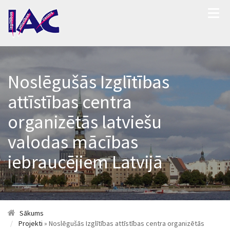
Noslēgušās Izglītības
attīstības centra
organizētās latviešu
valodas mācības
iebraucējiem Latvijā
Sākums
Projekti
» Noslēgušās Izglītības attīstības centra organizētās