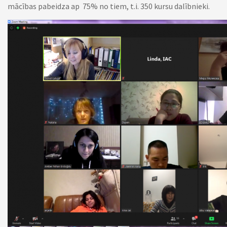
mācības pabeidza ap 75% no tiem, t.i. 350 kursu dalībnieki.