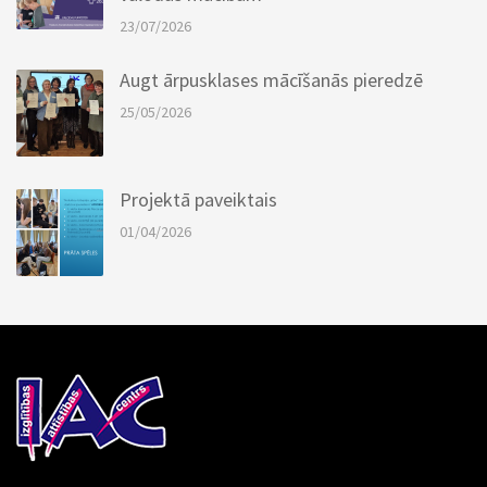
23/07/2026
Augt ārpusklases mācīšanās pieredzē
25/05/2026
Projektā paveiktais
01/04/2026