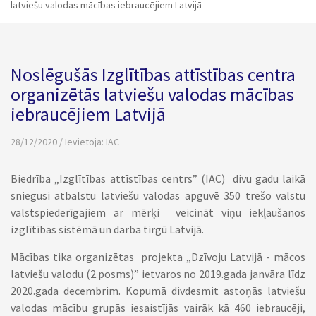
latviešu valodas mācības iebraucējiem Latvijā
Noslēgušās Izglītības attīstības centra
organizētās latviešu valodas mācības
iebraucējiem Latvijā
28/12/2020 / Ievietoja:
IAC
Biedrība „Izglītības attīstības centrs” (IAC) divu gadu laikā
sniegusi atbalstu latviešu valodas apguvē 350 trešo valstu
valstspiederīgajiem ar mērķi veicināt viņu iekļaušanos
izglītības sistēmā un darba tirgū Latvijā.
Mācības tika organizētas projekta „Dzīvoju Latvijā - mācos
latviešu valodu (2.posms)” ietvaros no 2019.gada janvāra līdz
2020.gada decembrim. Kopumā divdesmit astoņās latviešu
valodas mācību grupās iesaistījās vairāk kā 460 iebraucēji,