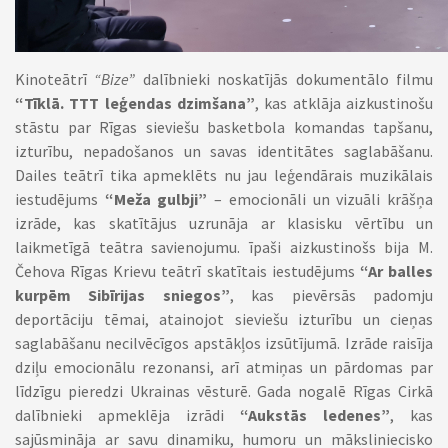
Kinoteātrī
“Bize”
dalībnieki noskatījās dokumentālo filmu
“Tīklā. TTT leģendas dzimšana”
, kas atklāja aizkustinošu
stāstu par Rīgas sieviešu basketbola komandas tapšanu,
izturību, nepadošanos un savas identitātes saglabāšanu.
Dailes teātrī tika apmeklēts nu jau leģendārais muzikālais
iestudējums
“Meža gulbji”
– emocionāli un vizuāli krāšņa
izrāde, kas skatītājus uzrunāja ar klasisku vērtību un
laikmetīgā teātra savienojumu. īpaši aizkustinošs bija M.
Čehova Rīgas Krievu teātrī skatītais iestudējums
“Ar balles
kurpēm Sibīrijas sniegos”
, kas pievērsās padomju
deportāciju tēmai, atainojot sieviešu izturību un cieņas
saglabāšanu necilvēcīgos apstākļos izsūtījumā. Izrāde raisīja
dziļu emocionālu rezonansi, arī atmiņas un pārdomas par
līdzīgu pieredzi Ukrainas vēsturē. Gada nogalē Rīgas Cirkā
dalībnieki apmeklēja izrādi
“Aukstās ledenes”
, kas
sajūsmināja ar savu dinamiku, humoru un māksliniecisko