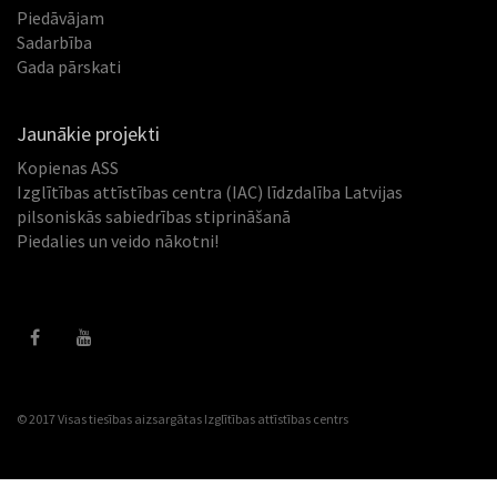
Piedāvājam
Sadarbība
Gada pārskati
Jaunākie projekti
Kopienas ASS
Izglītības attīstības centra (IAC) līdzdalība Latvijas
pilsoniskās sabiedrības stiprināšanā
Piedalies un veido nākotni!
© 2017 Visas tiesības aizsargātas
Izglītības attīstības centrs