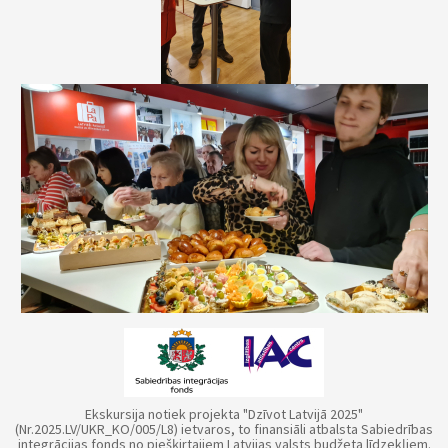
Ekskursija notiek projekta "Dzīvot Latvijā 2025"
(Nr.2025.LV/UKR_KO/005/L8) ietvaros, to finansiāli atbalsta Sabiedrības
integrācijas fonds no piešķirtajiem Latvijas valsts budžeta līdzekļiem.