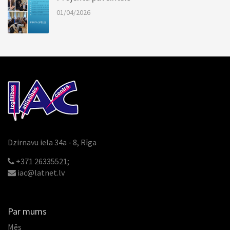
01/04/2026
Dzirnavu iela 34a - 8, Rīga
+371 26335521;
iac@latnet.lv
Par mums
Mēs