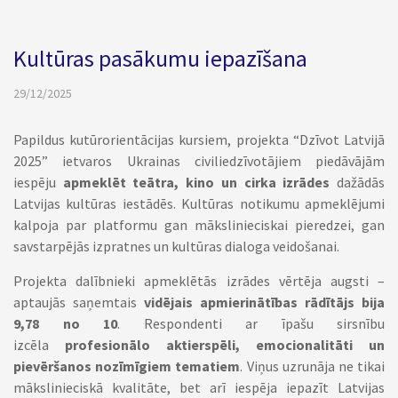
Kultūras pasākumu iepazīšana
29/12/2025
Papildus kutūrorientācijas kursiem, projekta “Dzīvot Latvijā
2025” ietvaros Ukrainas civiliedzīvotājiem piedāvājām
iespēju
apmeklēt teātra, kino un cirka izrādes
dažādās
Latvijas kultūras iestādēs. Kultūras notikumu apmeklējumi
kalpoja par platformu gan mākslinieciskai pieredzei, gan
savstarpējās izpratnes un kultūras dialoga veidošanai.
Projekta dalībnieki apmeklētās izrādes vērtēja augsti –
aptaujās saņemtais
vidējais apmierinātības rādītājs bija
9,78 no 10
. Respondenti ar īpašu sirsnību
izcēla
profesionālo aktierspēli, emocionalitāti un
pievēršanos nozīmīgiem tematiem
. Viņus uzrunāja ne tikai
mākslinieciskā kvalitāte, bet arī iespēja iepazīt Latvijas