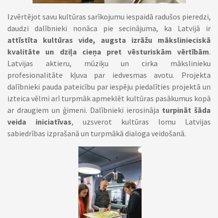
Izvērtējot savu kultūras sarīkojumu iespaidā radušos pieredzi,
daudzi dalībnieki nonāca pie secinājuma, ka Latvijā ir
attīstīta kultūras vide, augsta izrāžu mākslinieciskā
kvalitāte un dziļa cieņa pret vēsturiskām vērtībām
.
Latvijas aktieru, mūziķu un cirka mākslinieku
profesionalitāte kļuva par iedvesmas avotu. Projekta
dalībnieki pauda pateicību par iespēju piedalīties projektā un
izteica vēlmi arī turpmāk apmeklēt kultūras pasākumus kopā
ar draugiem un ģimeni. Dalībnieki ierosināja
turpināt šāda
veida iniciatīvas
, uzsverot kultūras lomu Latvijas
sabiedrības izprašanā un turpmākā dialoga veidošanā.