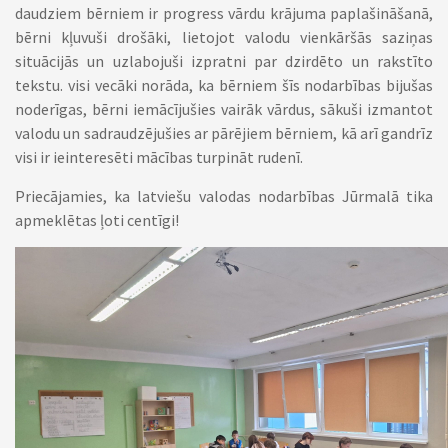
daudziem bērniem ir progress vārdu krājuma paplašināšanā,
bērni kļuvuši drošāki, lietojot valodu vienkāršās saziņas
situācijās un uzlabojuši izpratni par dzirdēto un rakstīto
tekstu. visi vecāki norāda, ka bērniem šīs nodarbības bijušas
noderīgas, bērni iemācījušies vairāk vārdus, sākuši izmantot
valodu un sadraudzējušies ar pārējiem bērniem, kā arī gandrīz
visi ir ieinteresēti mācības turpināt rudenī.
Priecājamies, ka latviešu valodas nodarbības Jūrmalā tika
apmeklētas ļoti centīgi!