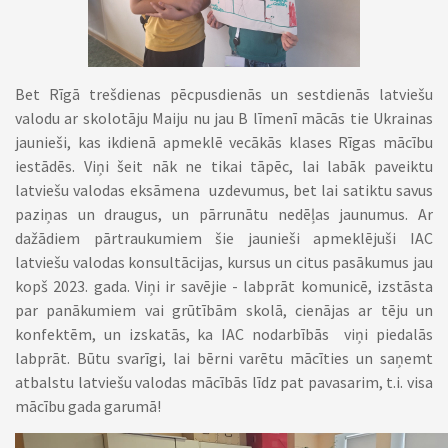
Bet Rīgā trešdienas pēcpusdienās un sestdienās latviešu
valodu ar skolotāju Maiju nu jau B līmenī mācās tie Ukrainas
jaunieši, kas ikdienā apmeklē vecākās klases Rīgas mācību
iestādēs. Viņi šeit nāk ne tikai tāpēc, lai labāk paveiktu
latviešu valodas eksāmena uzdevumus, bet lai satiktu savus
paziņas un draugus, un pārrunātu nedēļas jaunumus. Ar
dažādiem pārtraukumiem šie jaunieši apmeklējuši IAC
latviešu valodas konsultācijas, kursus un citus pasākumus jau
kopš 2023. gada. Viņi ir savējie - labprāt komunicē, izstāsta
par panākumiem vai grūtībām skolā, cienājas ar tēju un
konfektēm, un izskatās, ka IAC nodarbībās viņi piedalās
labprāt. Būtu svarīgi, lai bērni varētu mācīties un saņemt
atbalstu latviešu valodas mācībās līdz pat pavasarim, t.i. visa
mācību gada garumā!