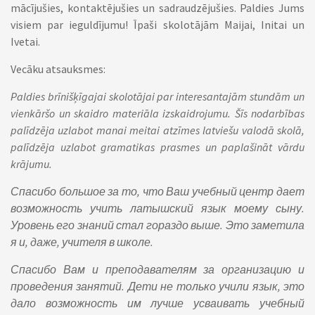
mācījušies, kontaktējušies un sadraudzējušies. Paldies Jums
visiem par ieguldījumu! Īpaši skolotājām Maijai, Initai un
Ivetai.
Vecāku atsauksmes:
Paldies brīnišķīgajai skolotājai par interesantajām stundām un
vienkāršo un skaidro materiāla izskaidrojumu. Šīs nodarbības
palīdzēja uzlabot manai meitai atzīmes latviešu valodā skolā,
palīdzēja uzlabot gramatikas prasmes un paplašināt vārdu
krājumu.
Спасибо большое за то, что Ваш учебный центр дает
возможность учить латышский язык моему сыну.
Уровень его знаний стал гораздо выше. Это заметила
я и, даже, учителя в школе.
Спасибо Вам и преподавателям за организацию и
проведения занятий. Дети не только учили язык, это
дало возможность им лучше усваивать учебный