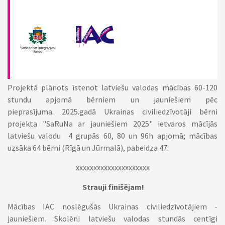
Projektā plānots īstenot latviešu valodas mācības 60-120
stundu apjomā bērniem un jauniešiem pēc
pieprasījuma.
2025.gadā Ukrainas civiliedzīvotāji bērni
projekta "SaRuNa ar jauniešiem 2025" ietvaros mācījās
latviešu valodu 4 grupās
60, 80 un 96h apjomā; mācības
uzsāka 64 bērni (Rīgā un Jūrmalā), pabeidza 47.
xxxxxxxxxxxxxxxxxxxxx
Strauji finišējam!
Mācības IAC noslēgušās Ukrainas civiliedzīvotājiem -
jauniešiem. Skolēni latviešu valodas stundās centīgi