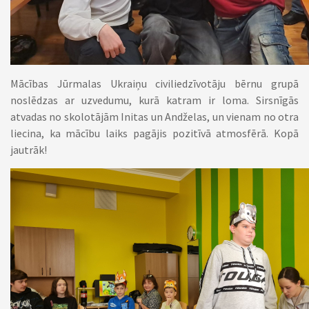
Mācības Jūrmalas Ukraiņu civiliedzīvotāju bērnu grupā
noslēdzas ar uzvedumu, kurā katram ir loma. S
irsnīgās
atvadas no skolotājām Initas un Andželas, un vienam no otra
liecina, ka mācību laiks pagājis pozitīvā atmosfērā. Kopā
jautrāk!