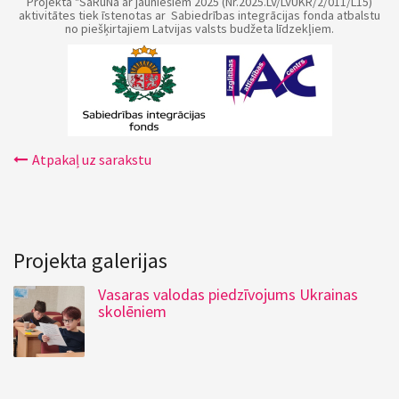
Projekta "SaRuNa ar jauniešiem 2025 (Nr.2025.LV/LVUKR/2/011/L15)
aktivitātes tiek īstenotas ar Sabiedrības integrācijas fonda atbalstu
no piešķirtajiem Latvijas valsts budžeta līdzekļiem.
Atpakaļ uz sarakstu
Projekta galerijas
Vasaras valodas piedzīvojums Ukrainas
skolēniem