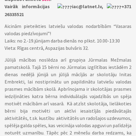
Vairāk informācijas
iac@latnet.lv,
+371
26335521
Aicinām pieteikties latviešu valodas nodarbībām “Vasaras
valodas piedzīvojumi”!
Laiks: no 2.-19.jūnijam darba dienās no plkst. 10.00-13:30
Vieta: Rīgas centrā, Aspazijas bulvāris 32.
Jūlijā mācības noslēdza arī grupiņa Jūrmalas Mežmalas
pamatskolā. Tajā 15 bērni no Jūrmalas izglītības iestādēm 2
dienas nedēļā jūnijā un jūlijā mācījās ar skolotāju Initas
Embrekti, lai nostiprinātu un papildinātu latviešu valodas
prasmes mācībām skolā. Apbrīnojama ir skolotājas prasmes
iedziļināties katra bērna individuālajās vajadzībās un spēja
motivēt mācībām arī vasarā. Kā atzīst skolotāja, lielākoties
bērni bija motivēti un aktīvi iesaistījās piedāvātajās
aktivitātēs, t.sk. kustību aktivitātēs un radošajos uzdevumos,
spēlēja galda spēles, kas veicināja valodas apguvi un palīdzēja
noturēt uzmanību. Tāpēc pēc 2 mēnešu darba redzams, ka