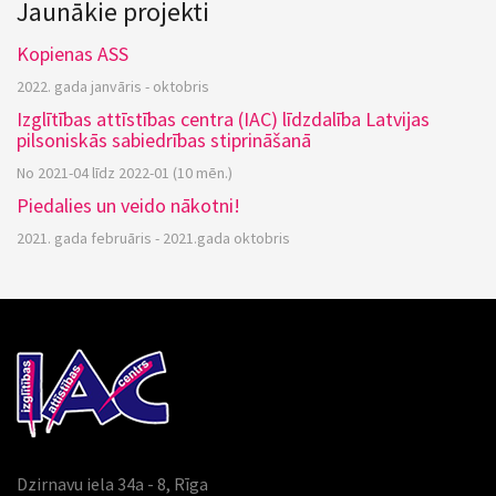
Jaunākie projekti
Kopienas ASS
2022. gada janvāris - oktobris
Izglītības attīstības centra (IAC) līdzdalība Latvijas
pilsoniskās sabiedrības stiprināšanā
No 2021-04 līdz 2022-01 (10 mēn.)
Piedalies un veido nākotni!
2021. gada februāris - 2021.gada oktobris
Dzirnavu iela 34a - 8, Rīga