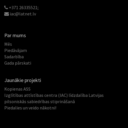
+371 26335521;
iac@latnet.lv
Par mums
Mēs
Piedāvājam
Sadarbība
Gada pārskati
Jaunākie projekti
Kopienas ASS
Izglītības attīstības centra (IAC) līdzdalība Latvijas
pilsoniskās sabiedrības stiprināšanā
Piedalies un veido nākotni!