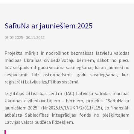
SaRuNa ar jauniešiem 2025
08.05.2025 - 30.11.2025
Projekta mērķis ir nodrošinot bezmaksas latviešu valodas
mācības Ukrainas civiliedzīvotāju bērniem, sākot no piecu
līdz sešpadsmit gadu vecuma sasniegšanai, kā arī jaunieši no
sešpadsmit līdz astoņpadsmit gadu sasniegšanai, kuri
reģistrēti Latvijas izglītības sistēmā.
Izglītības attīstības centra (IAC) Latviešu valodas mācības
Ukrainas civiliedzīvotājiem - bērniem, projekts "SaRuNa ar
jauniešiem 2025" (Nr.2025.LV/LVUKR/2/011/L15), to finansiāli
atbalsta Sabiedrības integrācijas fonds no piešķirtajiem
Latvijas valsts budžeta līdzekļiem.