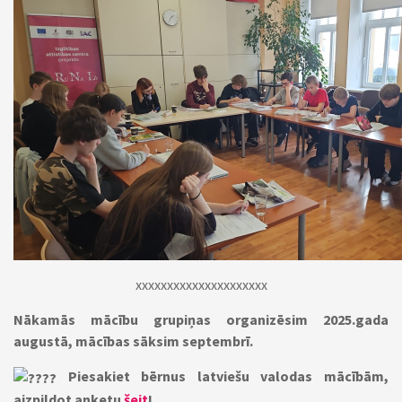
xxxxxxxxxxxxxxxxxxxxx
Nākamās mācību grupiņas organizēsim 2025.gada
augustā, mācības sāksim septembrī.
Piesakiet bērnus latviešu valodas mācībām,
aizpildot anketu
šeit
!