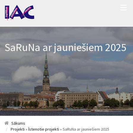
SaRuNa ar jauniešiem 2025
Sākums
Projekti
»
Īstenotie projekti
» SaRuNa ar jauniešiem 2025