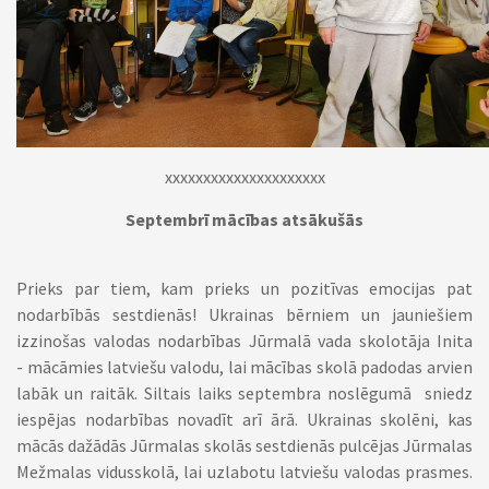
xxxxxxxxxxxxxxxxxxxxx
Septembrī mācības atsākušās
Prieks par tiem, kam prieks un pozitīvas emocijas pat
nodarbībās sestdienās! Ukrainas bērniem un jauniešiem
izzinošas valodas nodarbības Jūrmalā vada skolotāja Inita
- mācāmies latviešu valodu, lai mācības skolā padodas arvien
labāk un raitāk. Siltais laiks septembra noslēgumā sniedz
iespējas nodarbības novadīt arī ārā. Ukrainas skolēni, kas
mācās dažādās Jūrmalas skolās sestdienās pulcējas Jūrmalas
Mežmalas vidusskolā, lai uzlabotu latviešu valodas prasmes.