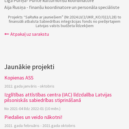
Līga Puriņa- Purīte kultūrnorišu koordinatore
Aija Rusiņa - finanšu koordinatore un personāla speciāliste
Projekts “SaRuNa ar jauniešiem” (Nr.2024.LV/2/UKR_KO/022/L28) to
finansiāli atbalsta Sabiedrības integrācijas fonds no piešķirtajiem
Latvijas valsts budžeta līdzekļiem
Atpakaļ uz sarakstu
Jaunākie projekti
Kopienas ASS
2022. gada janvāris - oktobris
Izglītības attīstības centra (IAC) līdzdalība Latvijas
pilsoniskās sabiedrības stiprināšanā
No 2021-04 līdz 2022-01 (10 mēn.)
Piedalies un veido nākotni!
2021. gada februāris - 2021.gada oktobris