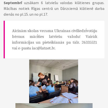
Septembrī
uzsākam 6 latviešu valodas klātienes grupas.
Mācības notiek Rīgas centrā un Dārzciemā klātienē darba
dienās no pl.15. un no pl.17.
Aicinām skolas vecuma Ukrainas civiliedzīvotāju
bērnus mācīties latviešu valodu! Vairāk
informācijas un pieteikšanās pa tālr.
26335521
vai e-pastu iac@latnet.lv.