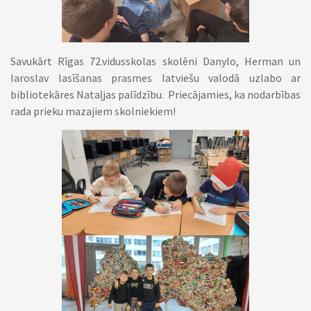
Savukārt Rīgas 72.vidusskolas skolēni Danylo, Herman un
Iaroslav lasīšanas prasmes latviešu valodā uzlabo ar
bibliotekāres Nataļjas palīdzību.
Priecājamies, ka nodarbības
rada prieku mazajiem skolniekiem!