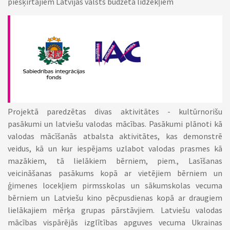
piešķirtajiem Latvijas valsts budžeta līdzekļiem
Projektā paredzētas divas aktivitātes - kultūrnorišu
pasākumi un latviešu valodas mācības. Pasākumi plānoti kā
valodas mācīšanās atbalsta aktivitātes, kas demonstrē
veidus, kā un kur iespējams uzlabot valodas prasmes kā
mazākiem, tā lielākiem bērniem, piem., Lasīšanas
veicināšanas pasākums kopā ar vietējiem bērniem un
ģimenes locekļiem pirmsskolas un sākumskolas vecuma
bērniem un Latviešu kino pēcpusdienas kopā ar draugiem
lielākajiem mērķa grupas pārstāvjiem. Latviešu valodas
mācības vispārējās izglītības apguves vecuma Ukrainas