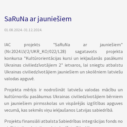
SaRuNa ar jauniešiem
01.08.2024.-31.12.2024.
IAC projekts "SaRuNa ar jauniešiem"
(Nr.2024.LV/2/UKR_KO/022/L28) sagatavots projekta
konkursa "Kultūrorientācijas kursi un iekļaušanās pasākumi
Ukrainas civiliedzīvotājiem 2" ietvaros, lai sniegtu atbalstu
Ukrainas civiliedzīvotājiem jauniešiem un skolēniem latviešu
valodas apguvē.
Projekta mērķis ir nodrošināt latviešu valodas mācību un
kultūrnorišu pasākumus Ukrainas civiliedzīvotājiem bērniem
un jauniešiem pirmsskolas un vispārējās izglītības apguves
vecumā, kas sekmēs viņu iekļaušanos Latvijas sabiedrībā.
Projektu finansiāli atbalsta Sabiedrības integrācijas fonds no