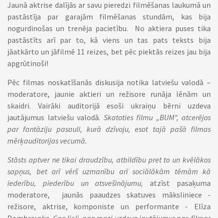
Jaunā aktrise dalījās ar savu pieredzi filmēšanas laukumā un
pastāstīja par garajām filmēšanas stundām, kas bija
nogurdinošas un trenēja pacietību. No aktiera puses tika
pastāstīts arī par to, kā viens un tas pats teksts bija
jāatkārto un jāfilmē 11 reizes, bet pēc piektās reizes jau bija
apgrūtinoši!
Pēc filmas noskatīšanās diskusija notika latviešu valodā –
moderatore, jaunie aktieri un režisore runāja lēnām un
skaidri. Vairāki auditorijā esoši ukraiņu bērni uzdeva
jautājumus latviešu valodā.
Skatoties filmu „BUM”, atcerējos
par fantāziju pasauli, kurā dzīvoju, esot tajā pašā filmas
mērķauditorijas vecumā.
Stāsts aptver ne tikai draudzību, atbildību pret to un kvēlākos
sapņus, bet arī vērš uzmanību arī sociālākām tēmām kā
iederību, piederību un atsvešinājumu,
atzīst pasaķuma
moderatore,
jaunās paaudzes skatuves māksliniece -
režisore, aktrise, komponiste un performante -
Elīza