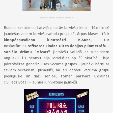
===============
Rudens sestdienai Latvijā piestāv latviešu kino - 19.oktobrī
jauniešus vedam latviešu valodu praktizēt ārpus klases - tā ir
kinopēcpusdiena kinoteātrī K.Suns,
tur
noskatāmies
režisores Lindas Oltes debijas pilnmetrāžu -
sociālo drāmu "Māsas"
(latviešu valodā ar subtitriem
angliski). Uz seansu bija ieradušies ap 50 skatītāji, bija
pārstāvētas gandrīz visas vecuma grupas - jaunāki bērni ar
saviem vecākiem, pusaudži, kā arī dažādu vecuma grupu
pieaugušie un daži seniori, tomēr pārsvarā Ukrainas
civiliedzīvotāji - jaunieši un vietējie jaunieši.