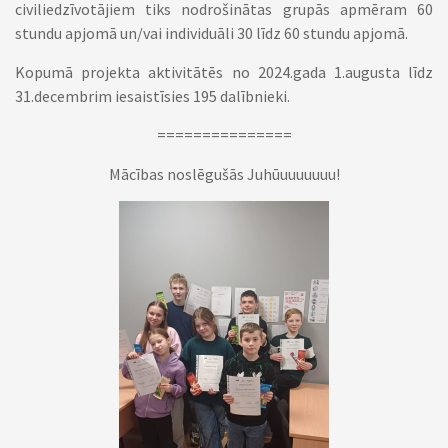
civiliedzīvotājiem tiks nodrošinātas grupās apmēram 60
stundu apjomā un/vai individuāli 30 līdz 60 stundu apjomā.
Kopumā projekta aktivitātēs no 2024.gada 1.augusta līdz
31.decembrim iesaistīsies 195 dalībnieki.
===============
Mācības noslēgušās Juhūuuuuuuu!