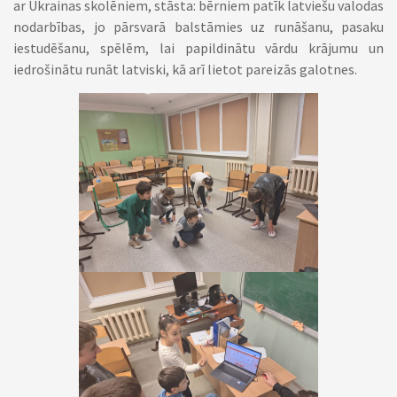
ar Ukrainas skolēniem, stāsta: bērniem patīk latviešu valodas
nodarbības, jo pārsvarā balstāmies uz runāšanu, pasaku
iestudēšanu, spēlēm, lai papildinātu vārdu krājumu un
iedrošinātu runāt latviski, kā arī lietot pareizās galotnes.