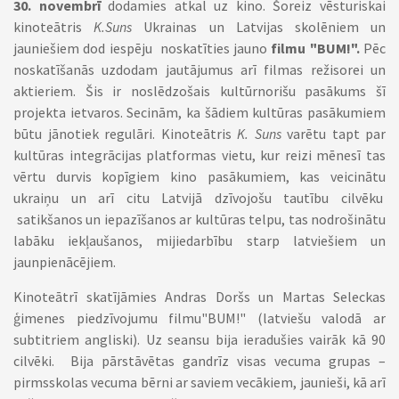
30. novembrī
dodamies atkal uz kino. Šoreiz vēsturiskai
kinoteātris
K.Suns
Ukrainas un Latvijas skolēniem un
jauniešiem dod iespēju noskatīties jauno
filmu "BUM!".
Pēc
noskatīšanās uzdodam jautājumus arī filmas režisorei un
aktieriem. Šis ir noslēdzošais kultūrnorišu pasākums šī
projekta ietvaros. Secinām, ka šādiem kultūras pasākumiem
būtu jānotiek regulāri. Kinoteātris
K. Suns
varētu tapt par
kultūras integrācijas platformas vietu, kur reizi mēnesī tas
vērtu durvis kopīgiem kino pasākumiem, kas veicinātu
ukraiņu un arī citu Latvijā dzīvojošu tautību cilvēku
satikšanos un iepazīšanos ar kultūras telpu, tas nodrošinātu
labāku iekļaušanos, mijiedarbību starp latviešiem un
jaunpienācējiem.
Kinoteātrī skatījāmies Andras Doršs un Martas Seleckas
ģimenes piedzīvojumu filmu"BUM!" (latviešu valodā ar
subtitriem angliski). Uz seansu bija ieradušies vairāk kā 90
cilvēki. Bija pārstāvētas gandrīz visas vecuma grupas –
pirmsskolas vecuma bērni ar saviem vecākiem, jaunieši, kā arī