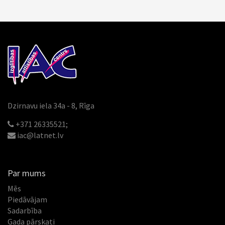
Dzirnavu iela 34a - 8, Rīga
+371 26335521;
iac@latnet.lv
Par mums
Mēs
Piedāvājam
Sadarbība
Gada pārskati