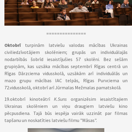
===============
Oktobrī
turpinām latviešu valodas mācības Ukrainas
civiliedzīvotājiem skolēniem; grupās un individuālajās
nodarbībās šobrīd iesaistījušies 57 skolēni. Bez sešām
grupiņām, kas uzsāka mācības septembrī Rīgas centrā un
Rīgas Dārzciema vidusskolā, uzsākām arī individuālās un
mazo grupu mācības IAC telpās, Rīgas Purvciema un
72.vidusskolā, oktobrī arī Jūrmalas Mežmalas pamatskolā.
19.oktobrī kinoteātrī
K.Suns
organizēsim iesaistītajiem
Ukrainas skolēniem un viņu draugiem latviešu kino
pēcpusdiena. Tajā būs iespēja vairāk uzzināt par filmas
tapšanu un noskatīties latviešu filmu "Māsas".