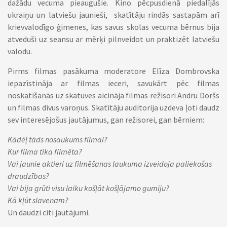
dažādu vecuma pieaugušie. Kino pēcpusdienā piedalījās
ukraiņu un latviešu jaunieši, skatītāju rindās sastapām arī
krievvalodīgo ģimenes, kas savus skolas vecuma bērnus bija
atveduši uz seansu ar mērķi pilnveidot un praktizēt latviešu
valodu.
Pirms filmas pasākuma moderatore Elīza Dombrovska
iepazīstināja ar filmas ieceri, savukārt pēc filmas
noskatīšanās uz skatuves aicināja filmas režisori Andru Doršs
un filmas divus varoņus. Skatītāju auditorija uzdeva ļoti daudz
sev interesējošus jautājumus, gan režisorei, gan bērniem:
Kādēļ tāds nosaukums filmai?
Kur filma tika filmēta?
Vai jaunie aktieri uz filmēšanas laukuma izveidoja paliekošas
draudzības?
Vai bija grūti visu laiku košļāt košļājamo gumiju?
Kā kļūt slavenam?
Un daudzi citi jautājumi.