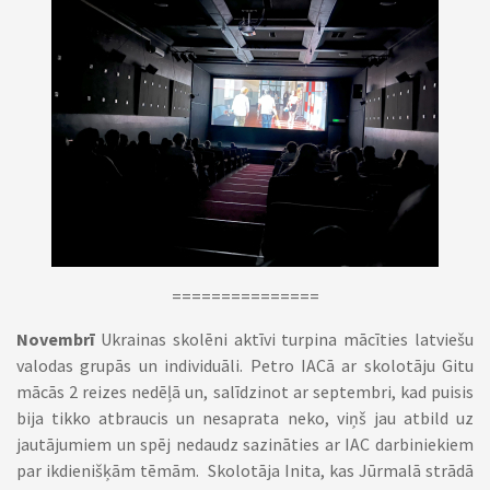
===============
Novembrī
Ukrainas skolēni aktīvi turpina mācīties latviešu
valodas grupās un individuāli. Petro IACā ar skolotāju Gitu
mācās 2 reizes nedēļā un, salīdzinot ar septembri, kad puisis
bija tikko atbraucis un nesaprata neko, viņš jau atbild uz
jautājumiem un spēj nedaudz sazināties ar IAC darbiniekiem
par ikdienišķām tēmām. Skolotāja Inita, kas Jūrmalā strādā