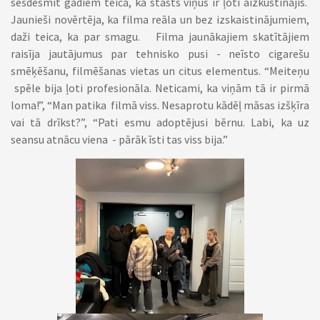
sešdesmit gadiem teica, ka stāsts viņus ir ļoti aizkustinājis.
Jaunieši novērtēja, ka filma reāla un bez izskaistinājumiem,
daži teica, ka par smagu. Filma jaunākajiem skatītājiem
raisīja jautājumus par tehnisko pusi - neīsto cigarešu
smēķēšanu, filmēšanas vietas un citus elementus. “Meiteņu
spēle bija ļoti profesionāla. Neticami, ka viņām tā ir pirmā
loma!”, “Man patika filmā viss. Nesaprotu kādēļ māsas izšķīra
vai tā drīkst?”, “Pati esmu adoptējusi bērnu. Labi, ka uz
seansu atnācu viena - pārāk īsti tas viss bija.”