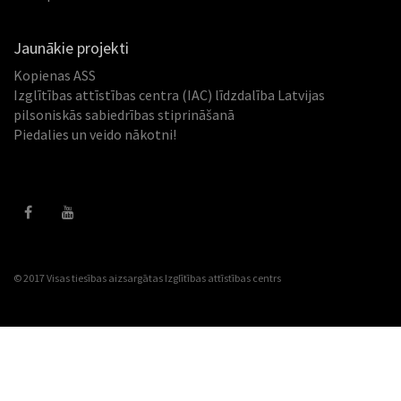
Jaunākie projekti
Kopienas ASS
Izglītības attīstības centra (IAC) līdzdalība Latvijas
pilsoniskās sabiedrības stiprināšanā
Piedalies un veido nākotni!
© 2017 Visas tiesības aizsargātas
Izglītības attīstības centrs