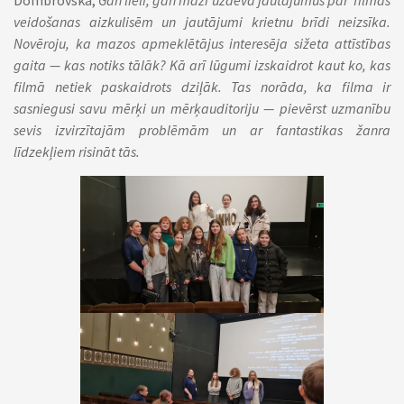
Dombrovska,
Gan lieli, gan mazi uzdeva jautājumus par filmas
veidošanas aizkulisēm un jautājumi krietnu brīdi neizsīka.
Novēroju, ka mazos apmeklētājus interesēja sižeta attīstības
gaita — kas notiks tālāk? Kā arī lūgumi izskaidrot kaut ko, kas
filmā netiek paskaidrots dziļāk. Tas norāda, ka filma ir
sasniegusi savu mērķi un mērķauditoriju — pievērst uzmanību
sevis izvirzītajām problēmām un ar fantastikas žanra
līdzekļiem risināt tās.