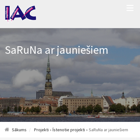
SaRuNa ar jauniešiem
Sākums
Projekti
»
Īstenotie projekti
» SaRuNa ar jauniešiem