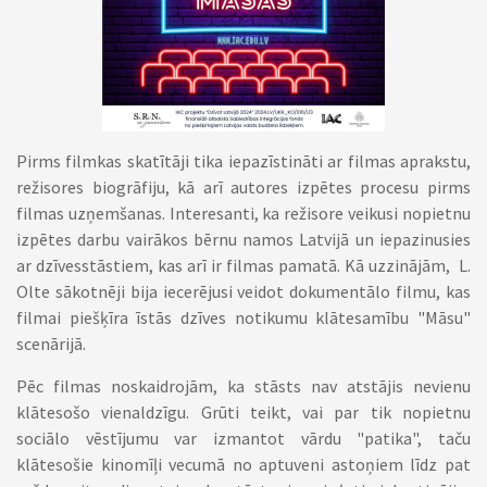
Pirms filmkas skatītāji tika iepazīstināti ar filmas aprakstu,
režisores biogrāfiju, kā arī autores izpētes procesu pirms
filmas uzņemšanas. Interesanti, ka režisore veikusi nopietnu
izpētes darbu vairākos bērnu namos Latvijā un iepazinusies
ar dzīvesstāstiem, kas arī ir filmas pamatā. Kā uzzinājām, L.
Olte sākotnēji bija iecerējusi veidot dokumentālo filmu, kas
filmai piešķīra īstās dzīves notikumu klātesamību "Māsu"
scenārijā.
Pēc filmas noskaidrojām, ka stāsts nav atstājis nevienu
klātesošo vienaldzīgu. Grūti teikt, vai par tik nopietnu
sociālo vēstījumu var izmantot vārdu "patika", taču
klātesošie kinomīļi vecumā no aptuveni astoņiem līdz pat