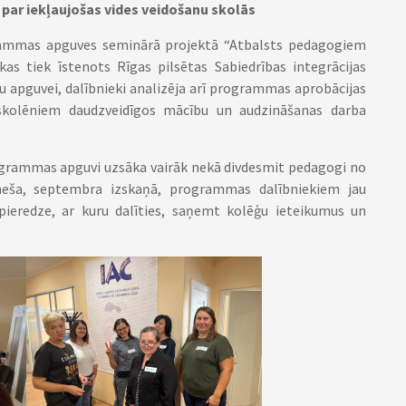
par iekļaujošas vides veidošanu skolās
grammas apguves seminārā projektā “Atbalsts pedagogiem
 kas tiek īstenots Rīgas pilsētas Sabiedrības integrācijas
 apguvei, dalībnieki analizēja arī programmas aprobācijas
skolēniem daudzveidīgos mācību un audzināšanas darba
ogrammas apguvi uzsāka vairāk nekā divdesmit pedagogi no
ēneša, septembra izskaņā, programmas dalībniekiem jau
 pieredze, ar kuru dalīties, saņemt kolēģu ieteikumus un