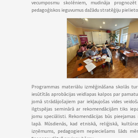
vecumposmu skolēniem, mudināja prognozēt i
pedagoģiskos ieguvumus dažādu stratēģiju pieliet
Programmas materiālu izmēģināšana skolās turpi
iesūtītās aprobācijas veidlapas kalpos par pamatu,
jomā strādājošajiem par iekļaujošas vides veido
ilgtspējas seminārā ar rekomendācijām tiks iepaz
jomu speciālisti. Rekomendācijas būs pieejamas 
lapā. Mūsdienās, kad etniskā, reliģiskā, kultūr
izņēmums, pedagogiem nepieciešams šāds mērķē