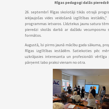
Rīgas pedagogi dalās pieredzē 
26. septembrī Rīgas skolotāji tikās otrajā pro
iekļaujošas vides veidošanā izglītības iestādēs,”
programmas ietvaros. Līdztekus jaunu satura tēmu
pieredzi skolās darbā ar dažādu vecumposmu 
formātos.
Augustā, īsi pirms jaunā mācību gada sākuma, pr
Rīgas izglītības iestādēm. Satiekoties pēc m
uzkrājusies interesanta un profesionāli vērtīga
pārņemt labo praksi vienam no otra.