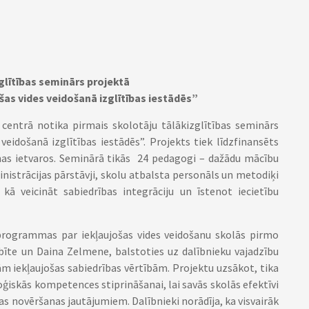
glītības seminārs projektā
as vides veidošanā izglītības iestādēs”
s centrā notika pirmais skolotāju tālākizglītības seminārs
eidošanā izglītības iestādēs”. Projekts tiek līdzfinansēts
mas ietvaros. Seminārā tikās 24 pedagogi – dažādu mācību
inistrācijas pārstāvji, skolu atbalsta personāls un metodiķi
 kā veicināt sabiedrības integrāciju un īstenot iecietību
programmas par iekļaujošas vides veidošanu skolās pirmo
bīte un Daina Zelmene, balstoties uz dalībnieku vajadzību
jām iekļaujošas sabiedrības vērtībām. Projektu uzsākot, tika
iskās kompetences stiprināšanai, lai savās skolās efektīvi
jas novēršanas jautājumiem. Dalībnieki norādīja, ka visvairāk