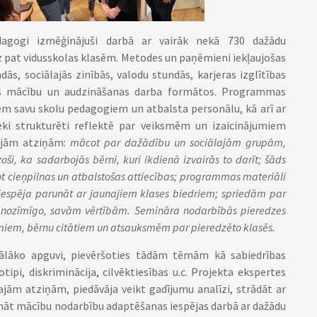
dagogi izmēģinājuši darbā ar vairāk nekā 730 dažādu
pat vidusskolas klasēm. Metodes un paņēmieni iekļaujošas
dās, sociālajās zinībās, valodu stundās, karjeras izglītības
os mācību un audzināšanas darba formātos. Programmas
tiem savu skolu pedagogiem un atbalsta personālu, kā arī ar
eki strukturēti reflektē par veiksmēm un izaicinājumiem
ajām atziņām:
mācot par dažādību un sociālajām grupām,
oši, ka sadarbojās bērni, kuri ikdienā izvairās to darīt; šāds
ot cieņpilnas un atbalstošas attiecības; programmas materiāli
a iespēja parunāt ar jaunajiem klases biedriem; spriedām par
sev nozīmīgo, savām vērtībām. Semināra nodarbībās pieredzes
umiem, bērnu citātiem un atsauksmēm par pieredzēto klasēs.
ālāko apguvi, pievēršoties tādām tēmām kā sabiedrības
ipi, diskriminācija, cilvēktiesības u.c. Projekta ekspertes
ajām atziņām, piedāvāja veikt gadījumu analīzi, strādāt ar
t mācību nodarbību adaptēšanas iespējas darbā ar dažādu