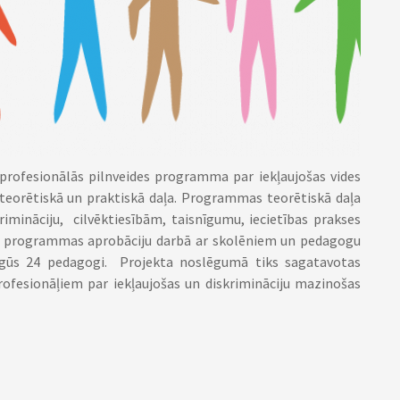
rofesionālās pilnveides programma par iekļaujošas vides
 teorētiskā un praktiskā daļa. Programmas teorētiskā daļa
imināciju, cilvēktiesībām, taisnīgumu, iecietības prakses
vers programmas aprobāciju darbā ar skolēniem un pedagogu
pgūs 24 pedagogi. Projekta noslēgumā tiks sagatavotas
rofesionāļiem par iekļaujošas un diskrimināciju mazinošas