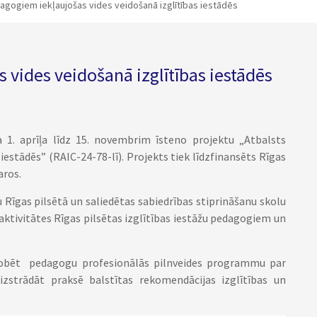
agogiem iekļaujošas vides veidošanā izglītības iestādēs
 vides veidošanā izglītības iestādēs
a 1. aprīļa līdz 15. novembrim īsteno projektu „Atbalsts
iestādēs” (RAIC-24-78-lī). Projekts tiek līdzfinansēts Rīgas
aros.
u Rīgas pilsētā un saliedētas sabiedrības stiprināšanu skolu
s aktivitātes Rīgas pilsētas izglītības iestāžu pedagogiem un
robēt pedagogu profesionālās pilnveides programmu par
; izstrādāt praksē balstītas rekomendācijas izglītības un