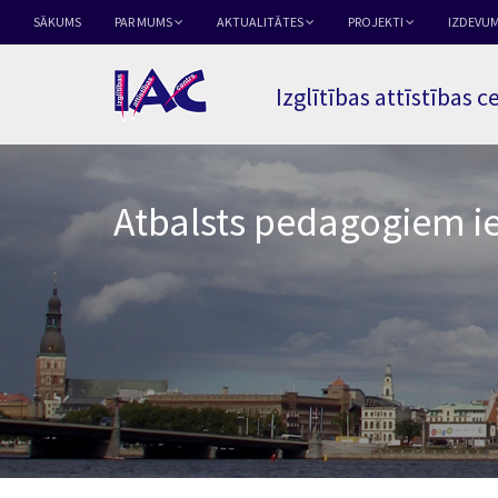
SĀKUMS
PAR MUMS
AKTUALITĀTES
PROJEKTI
IZDEVUM
Izglītības attīstības c
Atbalsts pedagogiem ie