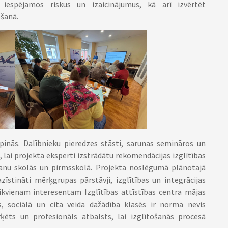
espējamos riskus un izaicinājumus, kā arī izvērtēt
ošanā.
nās. Dalībnieku pieredzes stāsti, sarunas semināros un
 lai projekta eksperti izstrādātu rekomendācijas izglītības
šanu skolās un pirmsskolā. Projekta noslēgumā plānotajā
īstināti mērķgrupas pārstāvji, izglītības un integrācijas
ikvienam interesentam Izglītības attīstības centra mājas
as, sociālā un cita veida dažādība klasēs ir norma nevis
ts un profesionāls atbalsts, lai izglītošanās procesā