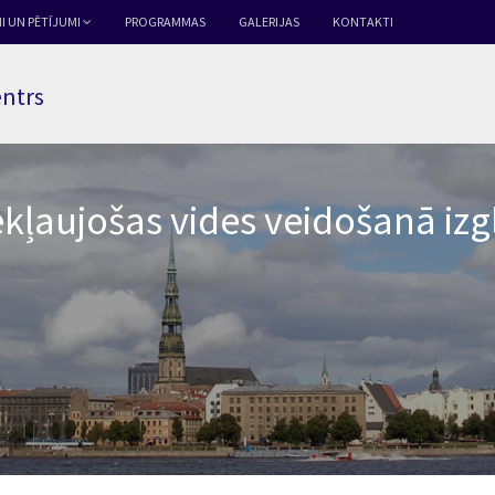
I UN PĒTĪJUMI
PROGRAMMAS
GALERIJAS
KONTAKTI
entrs
kļaujošas vides veidošanā izgl