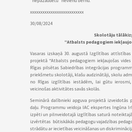
“nepazaudētu” nevienu bērnu.
xxxxxxxxxxxxxxxxxxxxxxxxxx
30/08/2024
Skolotāju tālākiz
“Atbalsts pedagogiem iekļaujoš
Vasaras izskaņā 30. augustā Izglītības attīstība
projektā “Atbalsts pedagogiem iekļaujošas vides v
Rīgas pilsētas Sabiedrības integrācijas program
priekšmetu skolotāji, klašu audzinātāji, skolu adm
no Rīgas izglītības iestādēm, lai gūtu ierosmi,
veicinošas aktivitātes savās skolās.
Seminārā dalībnieki apguva projektā izveidotās 
daļu. Programmu veidoja IAC ekspertes Ingūna Ir
izpēti un pilnveidotajā izglītības saturā noteikta
izvērtētas būtiskākās pedagogu vajadzības pedagoģ
strādātu ar iecietības veicināšanas un diskrimināci