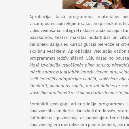
Aprobācijas laikā programmas materiālus pe
vecumposmu audzēkņiem sākot no pirmskolas līdz 
vides veidošanai integrēti klases audzinātāju stun
pasākumos, teātra mākslas nodarbībās un cit
dalībnieki dalījušies kursos gūtajā pieredzē ar ci
skolēnu vecākiem. Aprobācijas veidlapās dalībni
programmas iedzīvināšanā. Lūk, dažas no paust
klasē izveidojās uzticēšanās pilna saruna; pārsteidz
mācību process ļauj labāk iepazīt vienam otru, veid
izcili iederējās adaptācijas nedēļā, skolēniem bij
identitāti, piederības sajūtu, prasmi dalīties ar 
stāsti tika papildināti ar skolēnu darbu demonstrēj
Seminārā pedagogi arī turpināja programmas t
daudzveidība un darbs daudzkultūru klasēs, stereot
dalībniekus iepazīstināja ar jaunākajām teorētisk
daudzveidīgiem metodiskiem paņēmieniem, pārrunā