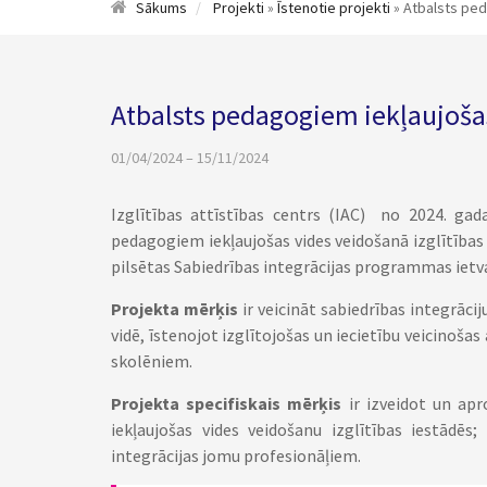
Sākums
Projekti
»
Īstenotie projekti
» Atbalsts ped
Atbalsts pedagogiem iekļaujošas
01/04/2024 – 15/11/2024
Izglītības attīstības centrs (IAC) no 2024. gad
pedagogiem iekļaujošas vides veidošanā izglītības 
pilsētas Sabiedrības integrācijas programmas ietv
Projekta mērķis
ir veicināt sabiedrības integrācij
vidē, īstenojot izglītojošas un iecietību veicinoša
skolēniem.
Projekta specifiskais mērķis
ir izveidot un ap
iekļaujošas vides veidošanu izglītības iestādēs
integrācijas jomu profesionāļiem.