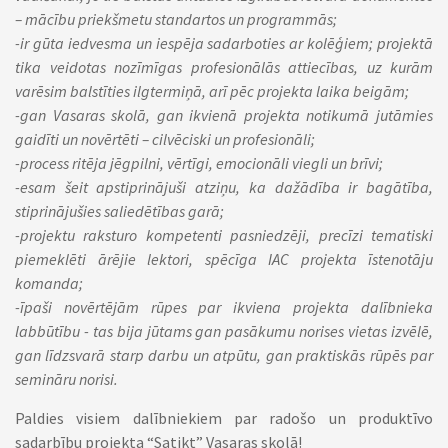
– mācību priekšmetu standartos un programmās;
-ir gūta iedvesma un iespēja sadarboties ar kolēģiem; projektā
tika veidotas nozīmīgas profesionālās attiecības, uz kurām
varēsim balstīties ilgtermiņā, arī pēc projekta laika beigām;
-gan Vasaras skolā, gan ikvienā projekta notikumā jutāmies
gaidīti un novērtēti – cilvēciski un profesionāli;
-process ritēja jēgpilni, vērtīgi, emocionāli viegli un brīvi;
-esam šeit apstiprinājuši atziņu, ka dažādība ir bagātība,
stiprinājušies saliedētības garā;
-projektu raksturo kompetenti pasniedzēji, precīzi tematiski
piemeklēti ārējie lektori, spēcīga IAC projekta īstenotāju
komanda;
-īpaši novērtējām rūpes par ikviena projekta dalībnieka
labbūtību - tas bija jūtams gan pasākumu norises vietas izvēlē,
gan līdzsvarā starp darbu un atpūtu, gan praktiskās rūpēs par
semināru norisi.
Paldies visiem dalībniekiem par radošo un produktīvo
sadarbību projekta “Satikt” Vasaras skolā!