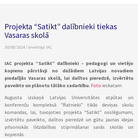
Projekta “Satikt” dalībnieki tiekas
Vasaras skolā
30/08/2024 / Ievietoja:
IAC
IAC projekta “Satikt” dalībnieki – pedagogi un vietējo
kopienu pārstāvji no dažādiem Latvijas novadiem
piedalījās Vasaras skolā, lai dalītos pieredzē, izvērtētu
paveikto un plānotu tālāko sadarbību.
Foto
ieskatam
Augusta izskaņā Latvijas Universitātes atpūtas un
konferenču kompleksā "Ratnieki" tikās deviņas skolu
komandas, lai, tuvojoties projekta “Satikt” noslēgumam,
izvērtētu paveikto, dalītos pieredzē un gūtu jaunas idejas
pilsoniskās līdzdalības stiprināšanai savās skolās un
kopienās.