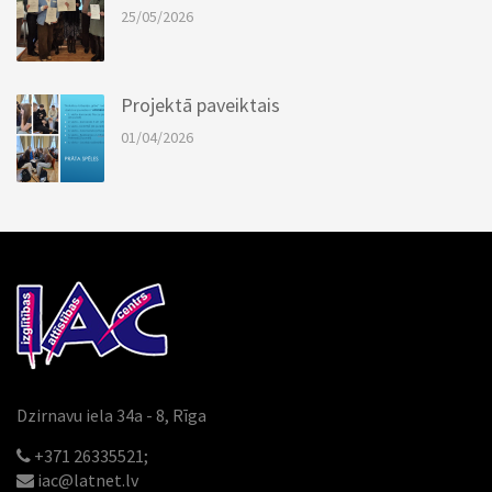
25/05/2026
Projektā paveiktais
01/04/2026
Dzirnavu iela 34a - 8, Rīga
+371 26335521;
iac@latnet.lv