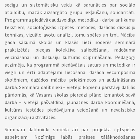
secīgu un sistemātisku veidu kā sarunāties par sociālo
atbildību, mazāk aizsargāto grupu iekļaušanu, solidaritāti.
Programma piedāvā daudzveidīgu metodiku - darbu ar likumu
tekstiem, socioloģiskās izpētes metodes, dažādas diskusiju
tehnikas, vizuālo avotu analīzi, lomu spēles un tml. Mācību
gada sākumā skolās un klasēs lieti noderēs seminārā
praktizētās pieejas kolektīva saliedēšanai, radošuma
veicināšanai un diskusiju kultūras stiprināšanai. Pedagogi
atzīmēja, ka programmā piedāvātais saturs un metodika ir
viegli un ērti adaptējami lietošanai dažāda vecumposma
skolēniem, dažādos mācību priekšmetos un audzināšanas
darbā. Semināra dalībnieki – vietējo kopienu pārstāvji dalījās
pārdomās, kā Vasaras skolas pieredzi plāno izmantot savā
darbā – vietējā pašvaldībā, jaunatnes darba koordinēšanā,
kultūras iestādes piedāvājuma veidošanā un nevalstisko
organizāciju aktivitātēs.
Semināra dalībnieki sprieda arī par projekta ilgtspējas
aspektiem. Nozīmīgs labās prakses tālāknodošanas