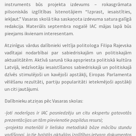
instruments būs projekta izdevums – rokasgrāmata
pilsoniskās izglītības īstenotājiem “Izprast, iesaistīties,
iekļaut.” Vasaras skolā tika saskaņota izdevuma satura galīgā
redakcija. Materiāls septembra nogalē IAC mājas lapā būs
pieejams ikvienam interesentam.
Atzinīgus vārdus dalībnieki veltīja politologa Filipa Rajevska
vadītajai nodarbībai par sabiedriskajām un politiskajām
aktualitātēm. Aktīvā sarunā tika apspriesta politiskā kultūra
Latvijā, iedzīvotāju iesaistīšanos sabiedriskajā un politiskajā
dzīvēs stimulējoši un kavējoši apstākļi, Eiropas Parlamenta
vēlēšanu rezultāti, partiju popularitāti ietekmējoši apstākļi
un citi jautājumi.
Dalībnieku atziņas pēc Vasaras skolas:
-ļoti noderīgas ir IAC pasniedzēju un citu ekspertu gatavotās
prezentācijas un tām pievienotie papildus resursi;
-projekta materiāli ir lieliska metodiskā bāze mācību stundu
vadīšanai, jo tie balstās aktuālos izglītības ietvara dokumentos