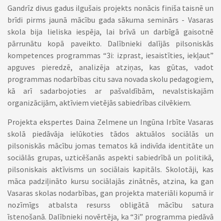
Gandrīz divus gadus ilgušais projekts nonācis finiša taisnē un
brīdi pirms jaunā mācību gada sākuma seminārs - Vasaras
skola bija lieliska iespēja, lai brīvā un darbīgā gaisotnē
pārrunātu kopā paveikto. Dalībnieki dalījās pilsoniskās
kompetences programmas “3i: izprast, iesaistīties, iekļaut”
apguves pieredzē, analizēja atziņas, kas gūtas, vadot
programmas nodarbības citu sava novada skolu pedagogiem,
kā arī sadarbojoties ar pašvaldībām, nevalstiskajām
organizācijām, aktīviem vietējās sabiedrības cilvēkiem.
Projekta ekspertes Daina Zelmene un Ingūna Irbīte Vasaras
skolā piedāvāja ielūkoties tādos aktuālos sociālās un
pilsoniskās mācību jomas tematos kā indivīda identitāte un
sociālās grupas, uzticēšanās aspekti sabiedrībā un politikā,
pilsoniskais aktīvisms un sociālais kapitāls. Skolotāji, kas
māca padziļināto kursu sociālajās zinātnēs, atzina, ka gan
Vasaras skolas nodarbības, gan projekta materiāli kopumā ir
nozīmīgs atbalsta resurss obligātā mācību satura
īstenošanā. Dalībnieki novērtēja, ka “3i” programma piedāvā