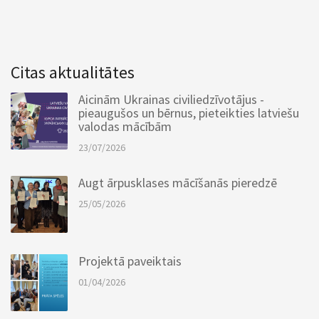
Citas aktualitātes
Aicinām Ukrainas civiliedzīvotājus -
pieaugušos un bērnus, pieteikties latviešu
valodas mācībām
23/07/2026
Augt ārpusklases mācīšanās pieredzē
25/05/2026
Projektā paveiktais
01/04/2026