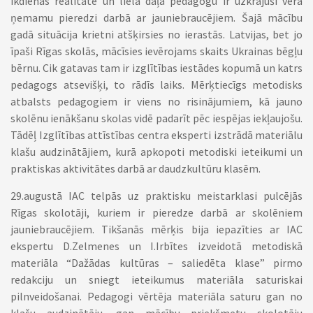
ikdienas realitāte un liela daļa pedagogu ir uzkrājuši vērā
ņemamu pieredzi darbā ar jauniebraucējiem. Šajā mācību
gadā situācija krietni atšķirsies no ierastās. Latvijas, bet jo
īpaši Rīgas skolās, mācīsies ievērojams skaits Ukrainas bēgļu
bērnu. Cik gatavas tam ir izglītības iestādes kopumā un katrs
pedagogs atsevišķi, to rādīs laiks. Mērķtiecīgs metodisks
atbalsts pedagogiem ir viens no risinājumiem, kā jauno
skolēnu ienākšanu skolas vidē padarīt pēc iespējas iekļaujošu.
Tādēļ Izglītības attīstības centra eksperti izstrādā materiālu
klašu audzinātājiem, kurā apkopoti metodiski ieteikumi un
praktiskas aktivitātes darbā ar daudzkultūru klasēm.
29.augustā IAC telpās uz praktisku meistarklasi pulcējās
Rīgas skolotāji, kuriem ir pieredze darbā ar skolēniem
jauniebraucējiem. Tikšanās mērķis bija iepazīties ar IAC
ekspertu D.Zelmenes un I.Irbītes izveidotā metodiskā
materiāla “Dažādas kultūras – saliedēta klase” pirmo
redakciju un sniegt ieteikumus materiāla saturiskai
pilnveidošanai. Pedagogi vērtēja materiāla saturu gan no