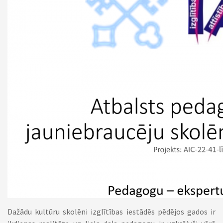
Dažādu kultūru skolēni izglītības iestādēs pēdējos gados ir