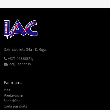
Dzirnavu iela 34a - 8, Rīga
+371 26335521;
iac@latnet.lv
Par mums
Mēs
Piedāvājam
Sadarbība
Gada pārskati