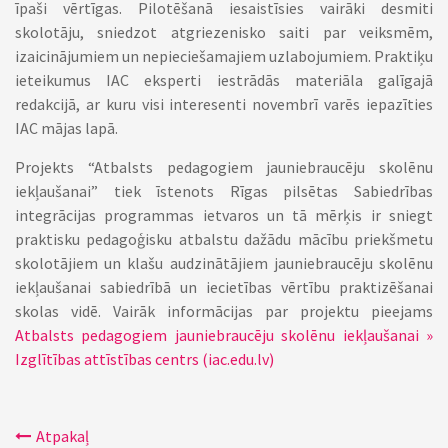
īpaši vērtīgas. Pilotēšanā iesaistīsies vairāki desmiti
skolotāju, sniedzot atgriezenisko saiti par veiksmēm,
izaicinājumiem un nepieciešamajiem uzlabojumiem. Praktiķu
ieteikumus IAC eksperti iestrādās materiāla galīgajā
redakcijā, ar kuru visi interesenti novembrī varēs iepazīties
IAC mājas lapā.
Projekts “Atbalsts pedagogiem jauniebraucēju skolēnu
iekļaušanai” tiek īstenots Rīgas pilsētas Sabiedrības
integrācijas programmas ietvaros un tā mērķis ir sniegt
praktisku pedagoģisku atbalstu dažādu mācību priekšmetu
skolotājiem un klašu audzinātājiem jauniebraucēju skolēnu
iekļaušanai sabiedrībā un iecietības vērtību praktizēšanai
skolas vidē. Vairāk informācijas par projektu pieejams
Atbalsts pedagogiem jauniebraucēju skolēnu iekļaušanai »
Izglītības attīstības centrs (iac.edu.lv)
Atpakaļ