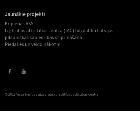
Jaunākie projekti
Kopienas ASS
Izglītības attīstības centra (IAC) līdzdalība Latvijas
pilsoniskās sabiedrības stiprināšanā
Piedalies un veido nākotni!
© 2017 Visas tiesības aizsargātas
Izglītības attīstības centrs