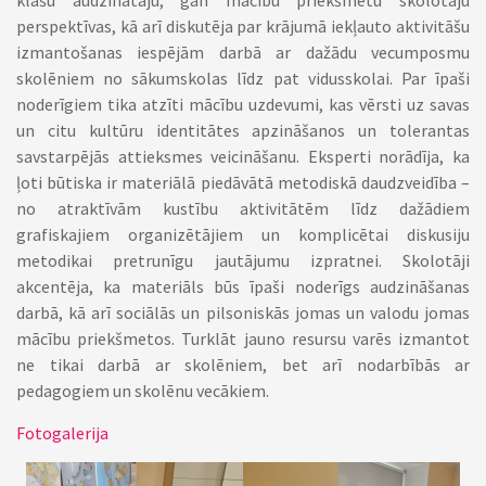
klašu audzinātāju, gan mācību priekšmetu skolotāju
perspektīvas, kā arī diskutēja par krājumā iekļauto aktivitāšu
izmantošanas iespējām darbā ar dažādu vecumposmu
skolēniem no sākumskolas līdz pat vidusskolai. Par īpaši
noderīgiem tika atzīti mācību uzdevumi, kas vērsti uz savas
un citu kultūru identitātes apzināšanos un tolerantas
savstarpējās attieksmes veicināšanu. Eksperti norādīja, ka
ļoti būtiska ir materiālā piedāvātā metodiskā daudzveidība –
no atraktīvām kustību aktivitātēm līdz dažādiem
grafiskajiem organizētājiem un komplicētai diskusiju
metodikai pretrunīgu jautājumu izpratnei. Skolotāji
akcentēja, ka materiāls būs īpaši noderīgs audzināšanas
darbā, kā arī sociālās un pilsoniskās jomas un valodu jomas
mācību priekšmetos. Turklāt jauno resursu varēs izmantot
ne tikai darbā ar skolēniem, bet arī nodarbībās ar
pedagogiem un skolēnu vecākiem.
Fotogalerija