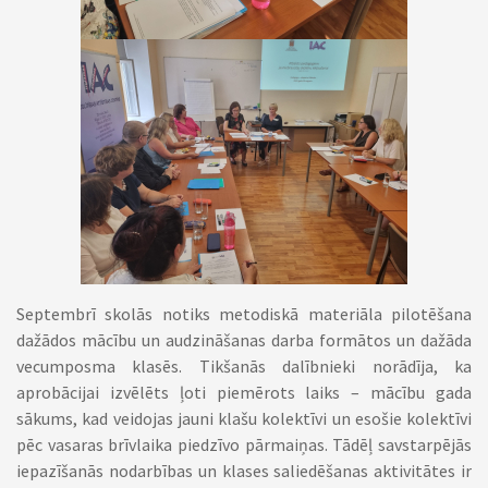
Septembrī skolās notiks metodiskā materiāla pilotēšana
dažādos mācību un audzināšanas darba formātos un dažāda
vecumposma klasēs. Tikšanās dalībnieki norādīja, ka
aprobācijai izvēlēts ļoti piemērots laiks – mācību gada
sākums, kad veidojas jauni klašu kolektīvi un esošie kolektīvi
pēc vasaras brīvlaika piedzīvo pārmaiņas. Tādēļ savstarpējās
iepazīšanās nodarbības un klases saliedēšanas aktivitātes ir