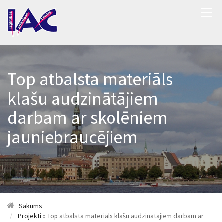
Top atbalsta materiāls
klašu audzinātājiem
darbam ar skolēniem
jauniebraucējiem
Sākums
Projekti
» Top atbalsta materiāls klašu audzinātājiem darbam ar