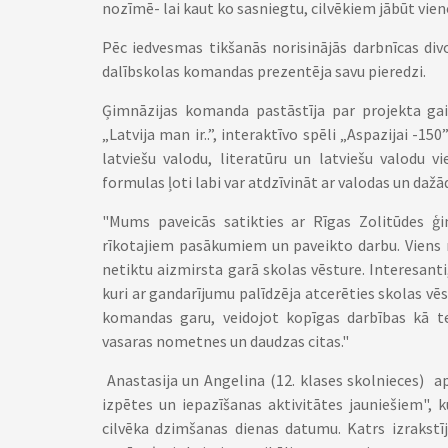
nozīmē- lai kaut ko sasniegtu, cilvēkiem jābūt vie
Pēc iedvesmas tikšanās norisinājās darbnīcas div
dalībskolas komandas prezentēja savu pieredzi.
Ģimnāzijas komanda pastāstīja par projekta ga
„Latvija man ir..”, interaktīvo spēli „Aspazijai -15
latviešu valodu, literatūru un latviešu valodu v
formulas ļoti labi var atdzīvināt ar valodas un dažād
"Mums paveicās satikties ar Rīgas Zolitūdes ģim
rīkotajiem pasākumiem un paveikto darbu. Viens n
netiktu aizmirsta garā skolas vēsture. Interesanti
kuri ar gandarījumu palīdzēja atcerēties skolas vēst
komandas garu, veidojot kopīgas darbības kā te
vasaras nometnes un daudzas citas."
Anastasija un Angelina (12. klases skolnieces) ap
izpētes un iepazīšanas aktivitātes jauniešiem",
cilvēka dzimšanas dienas datumu. Katrs izrakstī