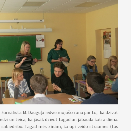
t žurnālista M. Dauguļa iedvesmojošo runu par to, kā dzīvot
redzi un teica, ka jāsāk dzīvot tagad un jābauda katra diena.
un sabiedrību. Tagad mēs zinām, ka upi veido straumes (tas