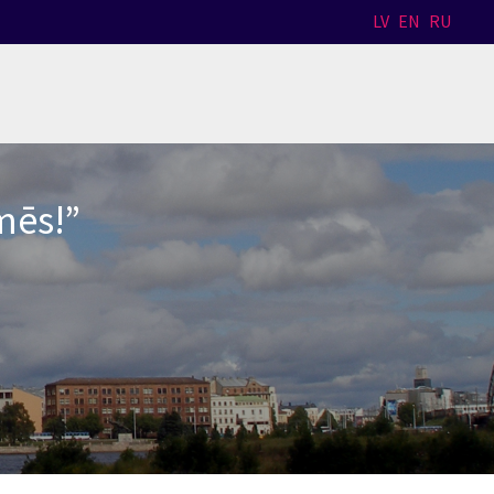
LV
EN
RU
mēs!”