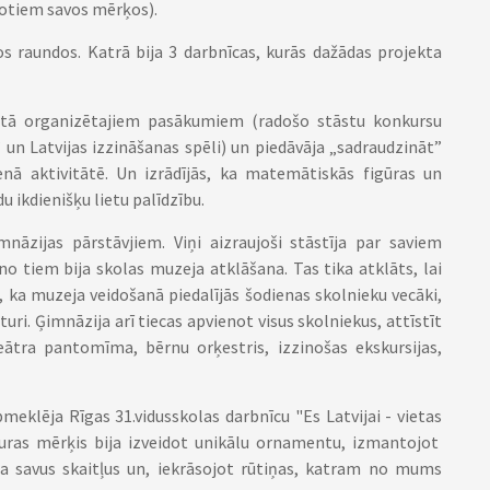
notiem savos mērķos).
os raundos. Katrā bija 3 darbnīcas, kurās dažādas projekta
itā organizētajiem pasākumiem (radošo stāstu konkursu
0” un Latvijas izzināšanas spēli) un piedāvāja „sadraudzināt”
ienā aktivitātē. Un izrādījās, ka matemātiskās figūras un
u ikdienišķu lietu palīdzību.
nāzijas pārstāvjiem. Viņi aizraujoši stāstīja par saviem
o tiem bija skolas muzeja atklāšana. Tas tika atklāts, lai
, ka muzeja veidošanā piedalījās šodienas skolnieku vecāki,
uri. Ģimnāzija arī tiecas apvienot visus skolniekus, attīstīt
ātra pantomīma, bērnu orķestris, izzinošas ekskursijas,
meklēja Rīgas 31.vidusskolas darbnīcu "Es Latvijai - vietas
 kuras mērķis bija izveidot unikālu ornamentu, izmantojot
ja savus skaitļus un, iekrāsojot rūtiņas, katram no mums