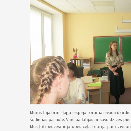
Mums bija brīnišķīga iespēja foruma ievadā dzirdē
šodienas pasaulē. Viņš padalījās ar savu dzīves pie
Mūs ļoti iedvesmoja upes ceļa teorija par dzīvi 