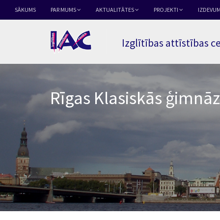
SĀKUMS
PAR MUMS
AKTUALITĀTES
PROJEKTI
IZDEVUM
Izglītības attīstības c
Rīgas Klasiskās ģimnāz