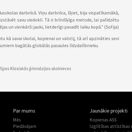
skolas darbnīcā. Viņu darbnīca, šķiet, bija vispatīkamākā,
izstāvēt savu viedokli. Tā ir brīnišķīga metode, lai palīdzētu
as un vienkārši jauki, lietderīgi pavadīt laiku kopā." (Sofija)
u kā savai skolai, kopienai un valstij, tā arī apzināties sevi
ājumiem bagātās globālās pasaules līdzdalībnieku.
Rīgas Klasiskās ģimnāzijas skolnieces
Par mums
Jaunākie projekti
Mēs
Kopienas ASS
Piedāvājam
Izglītības attīstības 