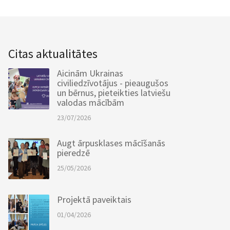
Citas aktualitātes
Aicinām Ukrainas
civiliedzīvotājus - pieaugušos
un bērnus, pieteikties latviešu
valodas mācībām
23/07/2026
Augt ārpusklases mācīšanās
pieredzē
25/05/2026
Projektā paveiktais
01/04/2026