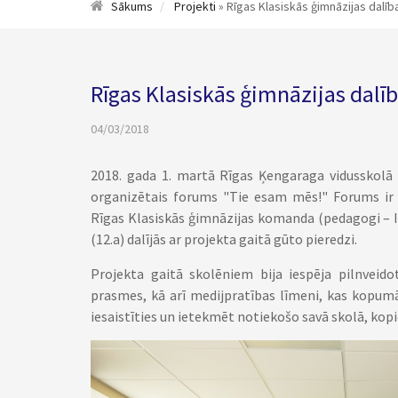
Sākums
Projekti
» Rīgas Klasiskās ģimnāzijas dalī
Rīgas Klasiskās ģimnāzijas dalī
04/03/2018
2018. gada 1. martā Rīgas Ķengaraga vidusskolā n
organizētais forums "Tie esam mēs!" Forums ir p
Rīgas Klasiskās ģimnāzijas komanda (pedagogi – I.
(12.a) dalījās ar projekta gaitā gūto pieredzi.
Projekta gaitā skolēniem bija iespēja pilnveido
prasmes, kā arī medijpratības līmeni, kas kopum
iesaistīties un ietekmēt notiekošo savā skolā, kopi