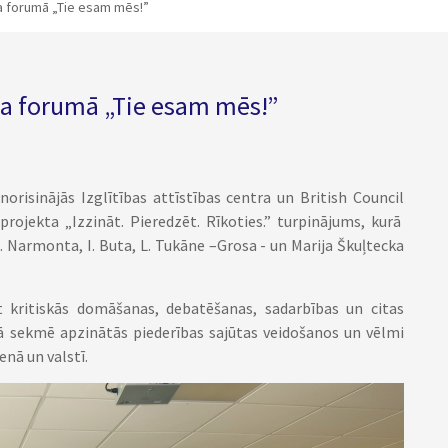
ba forumā „Tie esam mēs!”
ba forumā „Tie esam mēs!”
orisinājās Izglītības attīstības centra un British Council
rojekta „Izzināt. Pieredzēt. Rīkoties.” turpinājums, kurā
 Narmonta, I. Buta, L. Tukāne –Grosa - un Marija Škuļtecka
t kritiskās domāšanas, debatēšanas, sadarbības un citas
ā sekmē apzinātās piederības sajūtas veidošanos un vēlmi
enā un valstī.