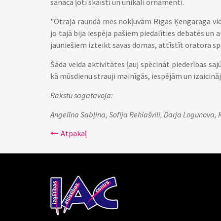
sanāca ļoti skaisti un unikāli ornamenti.
"Otrajā raundā mēs nokļuvām Rīgas Ķengaraga vidus
jo tajā bija iespēja pašiem piedalīties debatēs un a
jauniešiem izteikt savas domas, attīstīt oratora spēj
Šāda veida aktivitātes ļauj spēcināt piederības sajūt
kā mūsdienu strauji mainīgās, iespējām un izaicin
Rakstu sagatavoja:
Angelīna Sabļina, Sofija Rehiašvili, Darja Logunova, 
Atpakaļ