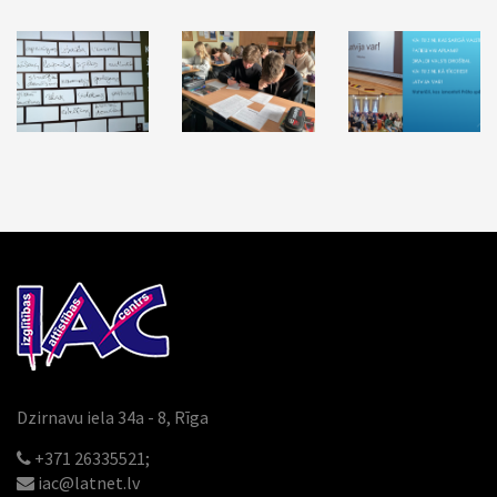
Dzirnavu iela 34a - 8, Rīga
+371 26335521;
iac@latnet.lv