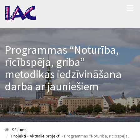
Programmas “Noturība,
rīcībspēja, griba”
metodikas iedzīvināšana
darbā ar jauniešiem
Sākums
Projekti
»
Aktuālie projekti
» Programmas “Noturība, rīcībspēja,