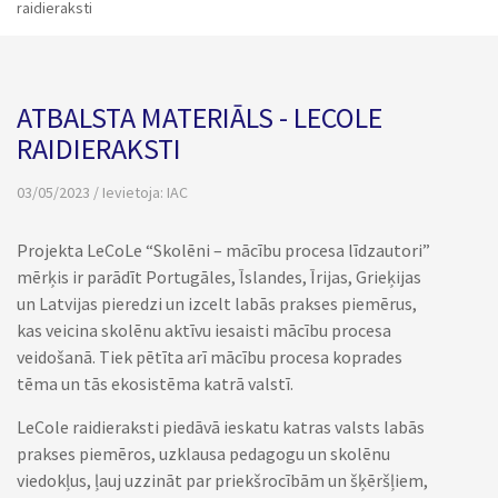
raidieraksti
ATBALSTA MATERIĀLS - LECOLE
RAIDIERAKSTI
03/05/2023 / Ievietoja:
IAC
Projekta LeCoLe “Skolēni – mācību procesa līdzautori”
mērķis ir parādīt Portugāles, Īslandes, Īrijas, Grieķijas
un Latvijas pieredzi un izcelt labās prakses piemērus,
kas veicina skolēnu aktīvu iesaisti mācību procesa
veidošanā. Tiek pētīta arī mācību procesa koprades
tēma un tās ekosistēma katrā valstī.
LeCole raidieraksti piedāvā ieskatu katras valsts labās
prakses piemēros, uzklausa pedagogu un skolēnu
viedokļus, ļauj uzzināt par priekšrocībām un šķēršļiem,