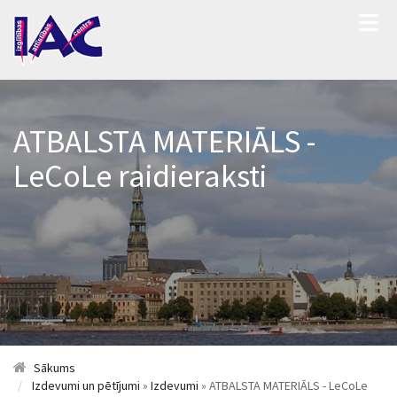
ATBALSTA MATERIĀLS -
LeCoLe raidieraksti
Sākums
Izdevumi un pētījumi
»
Izdevumi
» ATBALSTA MATERIĀLS - LeCoLe