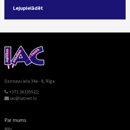
Lejupielādēt
Dzirnavu iela 34a - 8, Rīga
+371 26335521;
iac@latnet.lv
Par mums
Mēs