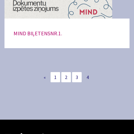
MIND BIĻETENSNR.1.
«
1
2
3
4