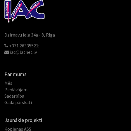
Dzirnavu iela 34a - 8, Rīga
+371 26335521;
iac@latnet.lv
Par mums
Mēs
Piedāvājam
Sadarbība
Gada pārskati
Jaunākie projekti
Kopienas ASS