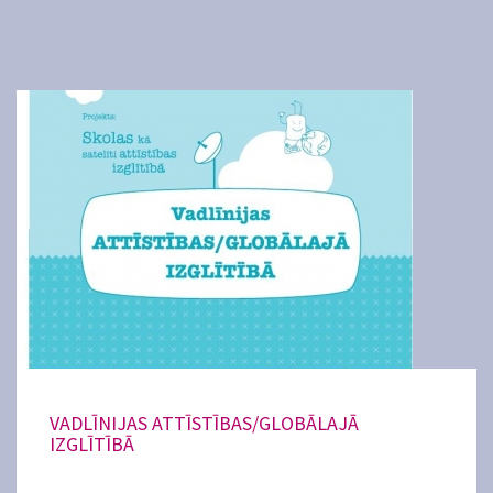
VADLĪNIJAS ATTĪSTĪBAS/GLOBĀLAJĀ
IZGLĪTĪBĀ