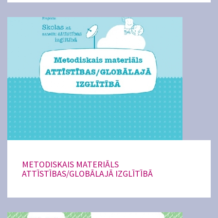
METODISKAIS MATERIĀLS
ATTĪSTĪBAS/GLOBĀLAJĀ IZGLĪTĪBĀ