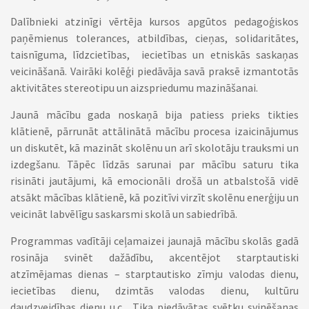
Dalībnieki atzinīgi vērtēja kursos apgūtos pedagoģiskos
paņēmienus tolerances, atbildības, cieņas, solidaritātes,
taisnīguma, līdzcietības, iecietības un etniskās saskaņas
veicināšanā. Vairāki kolēģi piedāvāja savā praksē izmantotās
aktivitātes stereotipu un aizspriedumu mazināšanai.
Jaunā mācību gada noskaņā bija patiess prieks tikties
klātienē, pārrunāt attālinātā mācību procesa izaicinājumus
un diskutēt, kā mazināt skolēnu un arī skolotāju trauksmi un
izdegšanu. Tāpēc līdzās sarunai par mācību saturu tika
risināti jautājumi, kā emocionāli drošā un atbalstošā vidē
atsākt mācības klātienē, kā pozitīvi virzīt skolēnu enerģiju un
veicināt labvēlīgu saskarsmi skolā un sabiedrībā.
Programmas vadītāji ceļamaizei jaunajā mācību skolās gadā
rosināja svinēt dažādību, akcentējot starptautiski
atzīmējamas dienas – starptautisko zīmju valodas dienu,
iecietības dienu, dzimtās valodas dienu, kultūru
daudzveidības dienu u.c. Tika piedāvātas svētku svinēšanas