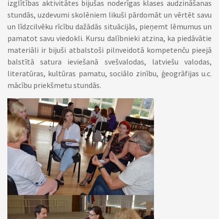
izglītības aktivitātes bijušas noderīgas klases audzināšanas
stundās, uzdevumi skolēniem likuši pārdomāt un vērtēt savu
un līdzcilvēku rīcību dažādās situācijās, pieņemt lēmumus un
pamatot savu viedokli. Kursu dalībnieki atzina, ka piedāvātie
materiāli ir bijuši atbalstoši pilnveidotā kompetenču pieejā
balstītā satura ieviešanā svešvalodas, latviešu valodas,
literatūras, kultūras pamatu, sociālo zinību, ģeogrāfijas u.c.
mācību priekšmetu stundās.