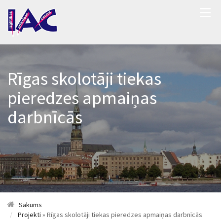
Rīgas skolotāji tiekas
pieredzes apmaiņas
darbnīcās
Sākums
Projekti
» Rīgas skolotāji tiekas pieredzes apmaiņas darbnīcās