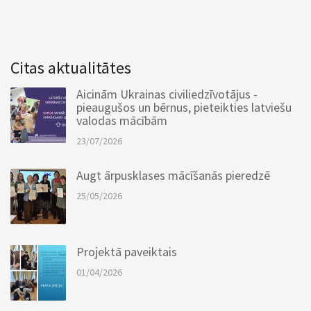
Citas aktualitātes
Aicinām Ukrainas civiliedzīvotājus -
pieaugušos un bērnus, pieteikties latviešu
valodas mācībām
23/07/2026
Augt ārpusklases mācīšanās pieredzē
25/05/2026
Projektā paveiktais
01/04/2026