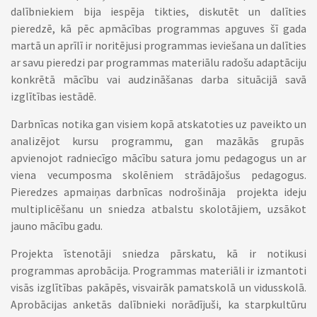
dalībniekiem bija iespēja tikties, diskutēt un dalīties
pieredzē, kā pēc apmācības programmas apguves šī gada
martā un aprīlī ir noritējusi programmas ieviešana un dalīties
ar savu pieredzi par programmas materiālu radošu adaptāciju
konkrētā mācību vai audzināšanas darba situācijā savā
izglītības iestādē.
Darbnīcas notika gan visiem kopā atskatoties uz paveikto un
analizējot kursu programmu, gan mazākās grupās
apvienojot radniecīgo mācību satura jomu pedagogus un ar
viena vecumposma skolēniem strādājošus pedagogus.
Pieredzes apmaiņas darbnīcas nodrošināja projekta ideju
multiplicēšanu un sniedza atbalstu skolotājiem, uzsākot
jauno mācību gadu.
Projekta īstenotāji sniedza pārskatu, kā ir notikusi
programmas aprobācija. Programmas materiāli ir izmantoti
visās izglītības pakāpēs, visvairāk pamatskolā un vidusskolā.
Aprobācijas anketās dalībnieki norādījuši, ka starpkultūru