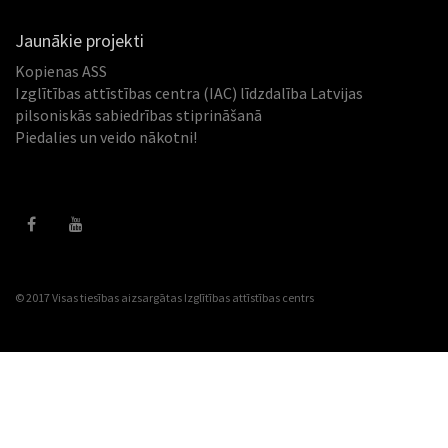
Jaunākie projekti
Kopienas ASS
Izglītības attīstības centra (IAC) līdzdalība Latvijas
pilsoniskās sabiedrības stiprināšanā
Piedalies un veido nākotni!
© 2017 Visas tiesības aizsargātas
Izglītības attīstības centrs