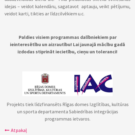
idejas – veidot kalendāru, sagatavot aptauju, veikt pētījumu,
veidot karti, tikties ar līdzcilvēkiem u.c.
Paldies visiem programmas dalībniekiem par
ieinteresētību un aizrautību! Lai jaunajā mācību gadā
izdodas stiprināt iecietību, cieņu un toleranci!
Projekts tiek līdzfinansēts Rīgas domes Izglītības, kultūras
un sporta departamenta Sabiedrības integrācijas
programmas ietvaros.
Atpakaļ