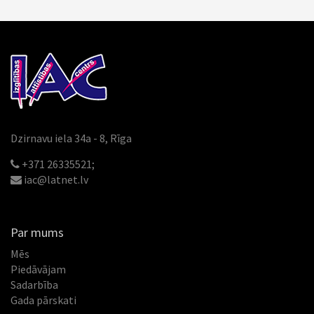
Dzirnavu iela 34a - 8, Rīga
+371 26335521;
iac@latnet.lv
Par mums
Mēs
Piedāvājam
Sadarbība
Gada pārskati