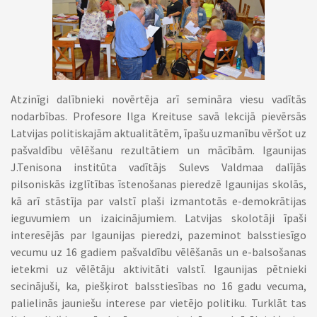
Atzinīgi dalībnieki novērtēja arī semināra viesu vadītās
nodarbības. Profesore Ilga Kreituse savā lekcijā pievērsās
Latvijas politiskajām aktualitātēm, īpašu uzmanību vēršot uz
pašvaldību vēlēšanu rezultātiem un mācībām. Igaunijas
J.Tenisona institūta vadītājs Sulevs Valdmaa dalījās
pilsoniskās izglītības īstenošanas pieredzē Igaunijas skolās,
kā arī stāstīja par valstī plaši izmantotās e-demokrātijas
ieguvumiem un izaicinājumiem. Latvijas skolotāji īpaši
interesējās par Igaunijas pieredzi, pazeminot balsstiesīgo
vecumu uz 16 gadiem pašvaldību vēlēšanās un e-balsošanas
ietekmi uz vēlētāju aktivitāti valstī. Igaunijas pētnieki
secinājuši, ka, piešķirot balsstiesības no 16 gadu vecuma,
palielinās jauniešu interese par vietējo politiku. Turklāt tas