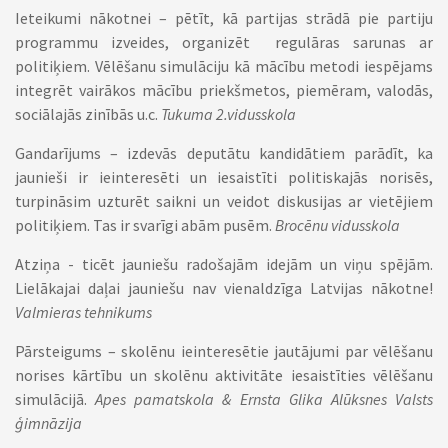
Ieteikumi nākotnei – pētīt, kā partijas strādā pie partiju
programmu izveides, organizēt regulāras sarunas ar
politiķiem. Vēlēšanu simulāciju kā mācību metodi iespējams
integrēt vairākos mācību priekšmetos, piemēram, valodās,
sociālajās zinībās u.c.
Tukuma 2.vidusskola
Gandarījums – izdevās deputātu kandidātiem parādīt, ka
jaunieši ir ieinteresēti un iesaistīti politiskajās norisēs,
turpināsim uzturēt saikni un veidot diskusijas ar vietējiem
politiķiem. Tas ir svarīgi abām pusēm.
Brocēnu vidusskola
Atziņa - ticēt jauniešu radošajām idejām un viņu spējām.
Lielākajai daļai jauniešu nav vienaldzīga Latvijas nākotne!
Valmieras tehnikums
Pārsteigums – skolēnu ieinteresētie jautājumi par vēlēšanu
norises kārtību un skolēnu aktivitāte iesaistīties vēlēšanu
simulācijā.
Apes pamatskola & Ernsta Glika Alūksnes Valsts
ģimnāzija