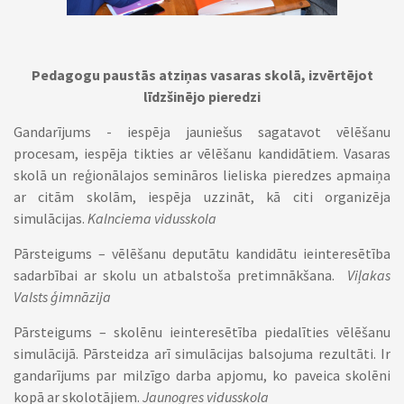
Pedagogu paustās atziņas vasaras skolā, izvērtējot
līdzšinējo pieredzi
Gandarījums - iespēja jauniešus sagatavot vēlēšanu
procesam, iespēja tikties ar vēlēšanu kandidātiem. Vasaras
skolā un reģionālajos semināros lieliska pieredzes apmaiņa
ar citām skolām, iespēja uzzināt, kā citi organizēja
simulācijas.
Kalnciema vidusskola
Pārsteigums – vēlēšanu deputātu kandidātu ieinteresētība
sadarbībai ar skolu un atbalstoša pretimnākšana.
Viļakas
Valsts ģimnāzija
Pārsteigums – skolēnu ieinteresētība piedalīties vēlēšanu
simulācijā. Pārsteidza arī simulācijas balsojuma rezultāti. Ir
gandarījums par milzīgo darba apjomu, ko paveica skolēni
kopā ar skolotājiem.
Jaunogres vidusskola