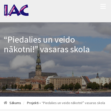
“Piedalies un veido
nākotni!” vasaras skola
Sākums
Projekti
» “Piedalies un veido nākotni!” vasaras skola