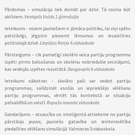
Pārdomas – simulācija liek domāt par dzīvi. Tā rosina būt
aktīviem.
Ventspils Valsts 1.ģimnāzija
Ieteikums - visiem jauniešiem ir jāmāca politiku, lai viņi spētu
patstāvīgi, jēgpilni pieņemt lēmumus un iesaistīties
politiskajā dzīvē.
Liepājas Raiņa 6.vidusskola
Pārsteigums – cik pamatīgi skolēni veica partiju programmu
izpēti pirms balsošanas un skolēnu nobriedušie secinājumi,
kas veidojās izpētes rezultātā.
Daugavpils 6.vidusskola
Ieteikumi nākotnei – skolēni paši var veidot partiju
programmas, salīdzināt esošās un iepriekšējo vēlēšanu
partiju programmas, vērtēt tās kontekstā ar situāciju
pašvaldībā un valstī.
Ropažu novada vidusskola
Gandarījums – atsaucība un inteliģentā attieksme no partiju
pārstāvju puses; jauniešu gatavība un ieinteresētība
piedalīties vēlēšanu simulācijā. Valmieras 5.vidusskola.