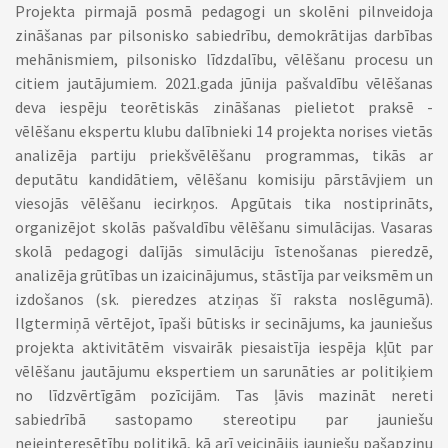
Projekta pirmajā posmā pedagogi un skolēni pilnveidoja
zināšanas par pilsonisko sabiedrību, demokrātijas darbības
mehānismiem, pilsonisko līdzdalību, vēlēšanu procesu un
citiem jautājumiem. 2021.gada jūnija pašvaldību vēlēšanas
deva iespēju teorētiskās zināšanas pielietot praksē -
vēlēšanu ekspertu klubu dalībnieki 14 projekta norises vietās
analizēja partiju priekšvēlēšanu programmas, tikās ar
deputātu kandidātiem, vēlēšanu komisiju pārstāvjiem un
viesojās vēlēšanu iecirkņos. Apgūtais tika nostiprināts,
organizējot skolās pašvaldību vēlēšanu simulācijas. Vasaras
skolā pedagogi dalījās simulāciju īstenošanas pieredzē,
analizēja grūtības un izaicinājumus, stāstīja par veiksmēm un
izdošanos (sk. pieredzes atziņas šī raksta noslēgumā).
Ilgtermiņā vērtējot, īpaši būtisks ir secinājums, ka jauniešus
projekta aktivitātēm visvairāk piesaistīja iespēja kļūt par
vēlēšanu jautājumu ekspertiem un sarunāties ar politiķiem
no līdzvērtīgām pozīcijām. Tas ļāvis mazināt nereti
sabiedrībā sastopamo stereotipu par jauniešu
neieinteresētību politikā, kā arī veicinājis jauniešu pašapziņu