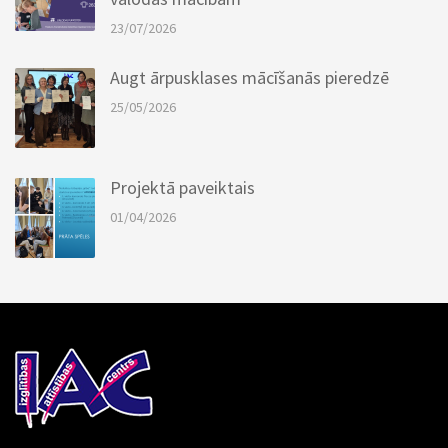
23/07/2026
Augt ārpusklases mācīšanās pieredzē
25/05/2026
Projektā paveiktais
01/04/2026