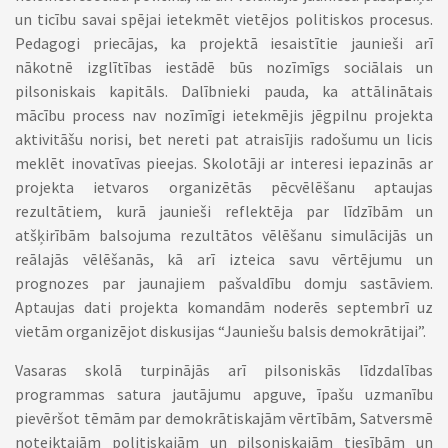
un ticību savai spējai ietekmēt vietējos politiskos procesus.
Pedagogi priecājas, ka projektā iesaistītie jaunieši arī
nākotnē izglītības iestādē būs nozīmīgs sociālais un
pilsoniskais kapitāls. Dalībnieki pauda, ka attālinātais
mācību process nav nozīmīgi ietekmējis jēgpilnu projekta
aktivitāšu norisi, bet nereti pat atraisījis radošumu un licis
meklēt inovatīvas pieejas. Skolotāji ar interesi iepazinās ar
projekta ietvaros organizētās pēcvēlēšanu aptaujas
rezultātiem, kurā jaunieši reflektēja par līdzībām un
atšķirībām balsojuma rezultātos vēlēšanu simulācijās un
reālajās vēlēšanās, kā arī izteica savu vērtējumu un
prognozes par jaunajiem pašvaldību domju sastāviem.
Aptaujas dati projekta komandām noderēs septembrī uz
vietām organizējot diskusijas “Jauniešu balsis demokrātijai”.
Vasaras skolā turpinājās arī pilsoniskās līdzdalības
programmas satura jautājumu apguve, īpašu uzmanību
pievēršot tēmām par demokrātiskajām vērtībām, Satversmē
noteiktajām politiskajām un pilsoniskajām tiesībām un