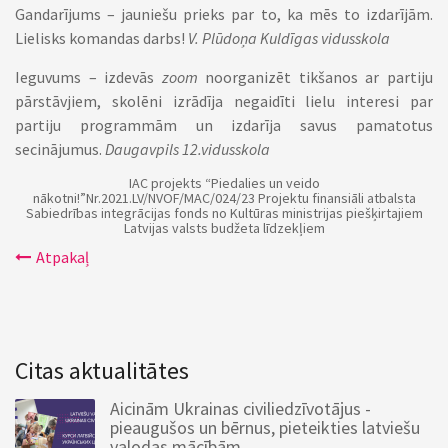
Gandarījums – jauniešu prieks par to, ka mēs to izdarījām.
Lielisks komandas darbs!
V. Plūdoņa Kuldīgas vidusskola
Ieguvums – izdevās
zoom
noorganizēt tikšanos ar partiju
pārstāvjiem, skolēni izrādīja negaidīti lielu interesi par
partiju programmām un izdarīja savus pamatotus
secinājumus.
Daugavpils 12.vidusskola
IAC projekts “Piedalies un veido
nākotni!”Nr.2021.LV/NVOF/MAC/024/23 Projektu finansiāli atbalsta
Sabiedrības integrācijas fonds no Kultūras ministrijas piešķirtajiem
Latvijas valsts budžeta līdzekļiem
Atpakaļ
Citas aktualitātes
Aicinām Ukrainas civiliedzīvotājus -
pieaugušos un bērnus, pieteikties latviešu
valodas mācībām