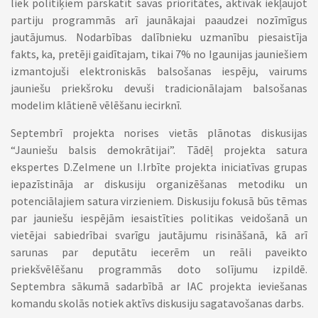
liek politiķiem pārskatīt savas prioritātes, aktīvāk iekļaujot
partiju programmās arī jaunākajai paaudzei nozīmīgus
jautājumus. Nodarbības dalībnieku uzmanību piesaistīja
fakts, ka, pretēji gaidītajam, tikai 7% no Igaunijas jauniešiem
izmantojuši elektroniskās balsošanas iespēju, vairums
jauniešu priekšroku devuši tradicionālajam balsošanas
modelim klātienē vēlēšanu iecirknī.
Septembrī projekta norises vietās plānotas diskusijas
“Jauniešu balsis demokrātijai”. Tādēļ projekta satura
ekspertes D.Zelmene un I.Irbīte projekta iniciatīvas grupas
iepazīstināja ar diskusiju organizēšanas metodiku un
potenciālajiem satura virzieniem. Diskusiju fokusā būs tēmas
par jauniešu iespējām iesaistīties politikas veidošanā un
vietējai sabiedrībai svarīgu jautājumu risināšanā, kā arī
sarunas par deputātu iecerēm un reāli paveikto
priekšvēlēšanu programmās doto solījumu izpildē.
Septembra sākumā sadarbībā ar IAC projekta ieviešanas
komandu skolās notiek aktīvs diskusiju sagatavošanas darbs.