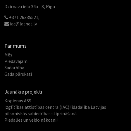
Dzirnavu iela 34a - 8, Rīga
+371 26335521;
iac@latnet.lv
Par mums
Mēs
Piedāvājam
Sadarbība
Gada pārskati
Jaunākie projekti
Kopienas ASS
Izglītības attīstības centra (IAC) līdzdalība Latvijas
pilsoniskās sabiedrības stiprināšanā
Piedalies un veido nākotni!