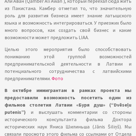
Али Аван (Qamber Ali Awan ), который переехал сюда жить
из Пакистана. Камбер отметил то, что значительную
роль для развития бизнеса имеет знание латышского
языка и возможность интегрироваться. У приезжих было
много вопросов, как создать свой бизнес и какие
возможности может предложить LIAA.
Целью этого мероприятия было способствовать
пониманию этой группой возможностей
предпринимательской деятельности в Латвии и
потенциального сотрудничества с латвийскими
предпринимателями.
Фото
В октябре иммигрантам в рамках проекта мы
предоставили возможность посетить один из
фильмов столетия Латвии «Буря душ» (“Dvēseļu
putenis”)
и выслушать комментарии со стороны
исторического консультанта фильма Доктора
исторических наук Яниса Шилиньша (Jānis Šiliņš). Мы
связали просмотр этого фильма со ссылками от Отдела