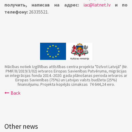
получить, написав на адрес:
iac@latnet.lv
и по
телефону:
26335521.
Mācības notiek Izglītības attīstības centra projekta "Dzīvot Latvijā" (Nr.
PMIF/8/2019/3/02) ietvaros Eiropas Savienības Patvēruma, migrācijas
un integrācijas fonda 2014.-2020. gada plānošanas perioda ietvaros ar
Eiropas Savienības (75%) un Latvijas valsts budžeta (25%)
finansējumu. Projekta kopējās izmaksas 74 644,24 eiro.
Back
Other news