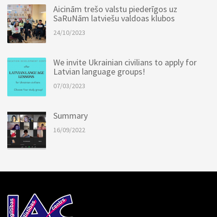
Aicinām trešo valstu piederīgos uz
SaRuNām latviešu valdoas klubos
24/10/2023
We invite Ukrainian civilians to apply for
Latvian language groups!
07/03/2023
Summary
16/09/2022